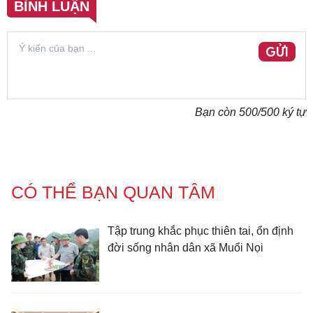
BÌNH LUẬN
GỬI
Bạn còn
500
/500 ký tự
CÓ THỂ BẠN QUAN TÂM
Tập trung khắc phục thiên tai, ổn định
đời sống nhân dân xã Muổi Nọi