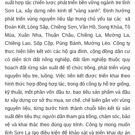
xuất hợp tác chiến lược phát triển bền vững ngành tre tỉnh
Sơn La, xây dựng nền kinh tế “vàng xanh”. Định hướng
phát triển vùng nguyên liệu tập trung chủ yếu tại các xã
Đoàn Kết, Lóng Sập, Chiềng Sơn, Vân Hồ, Song Khủa, Tô
Múa, Xuân Nha, Thuận Châu, Chiềng La, Mường La,
Chiềng Lao, Sốp Cộp, Púng Bánh, Mường Lèo. Công ty
thực hiện liên kết với các hộ gia đình, cộng đồng dân cư
có diện tích đất nông nghiệp, đất lâm nghiệp thuộc quy
hoạch đất rừng sản xuất để tổ chức trồng, phát triển vùng
nguyên liệu tre, luồng. Việc liên kết được triển khai theo
hình thức hợp đồng hợp tác, trong đó công ty hỗ trợ giống,
kỹ thuật, một phần vốn đầu tư, bao tiêu sản phẩm và đầu
tư xây dựng cơ sở thu mua, sơ chế, chế biến gắn với vùng
nguyên liệu, từng bước hình thành chuỗi liên kết từ sản
xuất đến tiêu thụ; người dân tham gia trồng, chăm sóc, bảo
vệ và khai thác theo đúng quy trình. Công ty mong muốn
tỉnh Sơn La tạo điều kiện để khảo sát và triển khai dự án