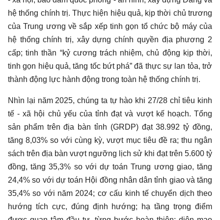
hệ thống chính trị. Thực hiện hiệu quả, kịp thời chủ trương
của Trung ương về sắp xếp tinh gọn tổ chức bộ máy của
hệ thống chính trị, xây dựng chính quyền địa phương 2
cấp; tinh thần “kỷ cương trách nhiệm, chủ động kịp thời,
tinh gọn hiệu quả, tăng tốc bứt phá” đã thực sự lan tỏa, trở
thành động lực hành động trong toàn hệ thống chính trị.
Nhìn lại năm 2025, chúng ta tự hào khi 27/28 chỉ tiêu kinh
tế - xã hội chủ yếu của tỉnh đạt và vượt kế hoạch. Tổng
sản phẩm trên địa bàn tỉnh (GRDP) đạt 38.992 tỷ đồng,
tăng 8,03% so với cùng kỳ, vượt mục tiêu đề ra; thu ngân
sách trên địa bàn vượt ngưỡng lịch sử khi đạt trên 5.600 tỷ
đồng, tăng 35,3% so với dự toán Trung ương giao, tăng
24,4% so với dự toán Hội đồng nhân dân tỉnh giao và tăng
35,4% so với năm 2024; cơ cấu kinh tế chuyển dịch theo
hướng tích cực, đúng định hướng; hạ tầng trọng điểm
được quan tâm đầu tư, từng bước hoàn thiện; diện mạo