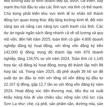
Môi trường đầu tư kinh doanh tiếp tục được cải thiện; đẩy
mạnh thu hút đầu tư vào các lĩnh vực mà tỉnh có thế mạnh.
Chú trọng phát triển khu vực kinh tế tư nhân trở thành
động lực quan trọng thúc đẩy tăng trưởng kinh tế, đổi mới
sáng tạo và nâng cao năng lực cạnh tranh của tỉnh. Các
dự án ngoài ngân sách tăng nhanh cả về số lượng và quy
mô vốn; đến hết năm 2025, toàn tỉnh có gần 4.800 doanh
nghiệp đăng ký hoạt động, với tổng vốn đăng ký trên
142.000 tỷ đồng; trong đó thành lập mới 870 doanh
nghiệp, tăng 134,5% so với năm 2024. Toàn tỉnh có 1.145
hợp tác xã đăng ký hoạt động, trong đó thành lập mới 96
hợp tác xã. Trong năm 2025, đã phê duyệt 39 hồ sơ đề
xuất dự án đầu tư mới với tổng số vốn đăng ký đầu tư
22.107 tỷ đồng, gấp 12,7 lần so với tổng vốn đăng ký năm
2024. Hoạt động xúc tiến thương mại, tiêu thụ và xuất
khẩu hàng hóa đi vào chiều sâu; nông sản chủ lực của
Sơn La như: chè, cà phê, sản phẩm sắn, đường mía, sản