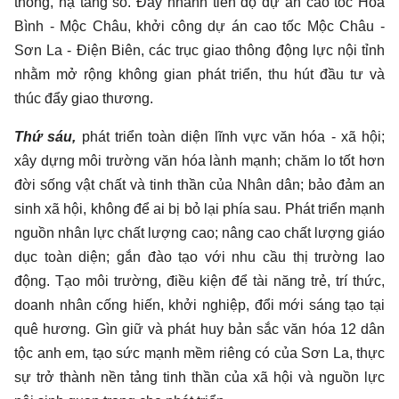
thông, hạ tầng số. Đẩy nhanh tiến độ dự án cao tốc Hòa
Bình - Mộc Châu, khởi công dự án cao tốc Mộc Châu -
Sơn La - Điện Biên, các trục giao thông động lực nội tỉnh
nhằm mở rộng không gian phát triển, thu hút đầu tư và
thúc đẩy giao thương.
Thứ sáu,
phát triển toàn diện lĩnh vực văn hóa - xã hội;
xây dựng môi trường văn hóa lành mạnh; chăm lo tốt hơn
đời sống vật chất và tinh thần của Nhân dân; bảo đảm an
sinh xã hội, không để ai bị bỏ lại phía sau. Phát triển mạnh
nguồn nhân lực chất lượng cao; nâng cao chất lượng giáo
dục toàn diện; gắn đào tạo với nhu cầu thị trường lao
động. Tạo môi trường, điều kiện để tài năng trẻ, trí thức,
doanh nhân cống hiến, khởi nghiệp, đổi mới sáng tạo tại
quê hương. Gìn giữ và phát huy bản sắc văn hóa 12 dân
tộc anh em, tạo sức mạnh mềm riêng có của Sơn La, thực
sự trở thành nền tảng tinh thần của xã hội và nguồn lực