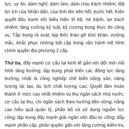
lực, uy tín, dám nghĩ, dám làm, dám chịu trách nhiệm, đặt
lợi ích của Nhân dân, của tỉnh lên trên hết, trước hết. Kiên
quyết đấu tranh với biểu hiện trì trệ, né tránh, sợ trách
nhiệm; tăng cường kỷ luật, kỷ cương trong thực thi công
vụ. Tập trung rà soát, kịp thời tháo gỡ khó khăn, vướng
mắc, khắc phục những bất cập trong vận hành mô hình
chính quyền địa phương 2 cấp.
Thứ ba,
đẩy mạnh cơ cấu lại kinh tế gắn với đổi mới mô
hình tăng trưởng; tập trung phát triển các động lực tăng
trưởng, nhất là công nghiệp chế biến nông sản, năng
lượng tái tạo, du lịch chất lượng cao. Quyết tâm hoàn
thành ở mức cao nhất nhiệm vụ thu ngân sách nhà nước;
cơ cấu lại thu, chi ngân sách theo hướng bền vững; nâng
cao hiệu quả quản lý, phân bổ và sử dụng nguồn lực
công; tập trung đẩy mạnh giải ngân vốn đầu tư công; đẩy
mạnh phân cấp, phân quyền gắn với tăng cường kiểm tra,