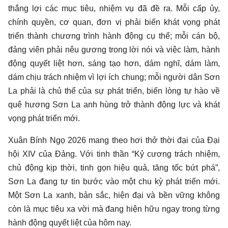
thắng lợi các mục tiêu, nhiệm vụ đã đề ra. Mỗi cấp ủy,
chính quyền, cơ quan, đơn vị phải biến khát vọng phát
triển thành chương trình hành động cụ thể; mỗi cán bộ,
đảng viên phải nêu gương trong lời nói và việc làm, hành
động quyết liệt hơn, sáng tạo hơn, dám nghĩ, dám làm,
dám chịu trách nhiệm vì lợi ích chung; mỗi người dân Sơn
La phải là chủ thể của sự phát triển, biến lòng tự hào về
quê hương Sơn La anh hùng trở thành động lực và khát
vọng phát triển mới.
Xuân Bính Ngọ 2026 mang theo hơi thở thời đại của Đại
hội XIV của Đảng. Với tinh thần “Kỷ cương trách nhiệm,
chủ động kịp thời, tinh gọn hiệu quả, tăng tốc bứt phá”,
Sơn La đang tự tin bước vào một chu kỳ phát triển mới.
Một Sơn La xanh, bản sắc, hiện đại và bền vững không
còn là mục tiêu xa vời mà đang hiện hữu ngay trong từng
hành động quyết liệt của hôm nay.