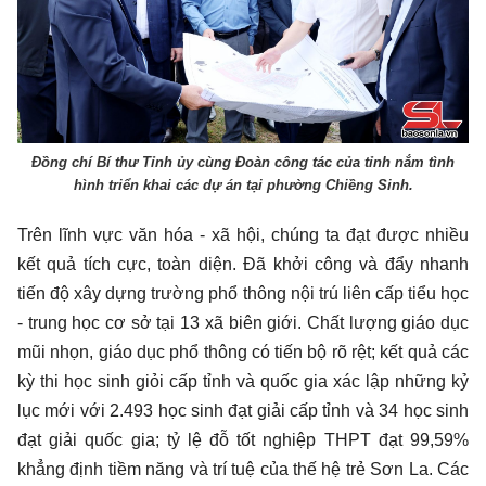
Đồng chí Bí thư Tỉnh ủy cùng Đoàn công tác của tỉnh nắm tình
hình triển khai các dự án tại phường Chiềng Sinh.
Trên lĩnh vực văn hóa - xã hội, chúng ta đạt được nhiều
kết quả tích cực, toàn diện. Đã khởi công và đẩy nhanh
tiến độ xây dựng trường phổ thông nội trú liên cấp tiểu học
- trung học cơ sở tại 13 xã biên giới. Chất lượng giáo dục
mũi nhọn, giáo dục phổ thông có tiến bộ rõ rệt; kết quả các
kỳ thi học sinh giỏi cấp tỉnh và quốc gia xác lập những kỷ
lục mới với 2.493 học sinh đạt giải cấp tỉnh và 34 học sinh
đạt giải quốc gia; tỷ lệ đỗ tốt nghiệp THPT đạt 99,59%
khẳng định tiềm năng và trí tuệ của thế hệ trẻ Sơn La. Các