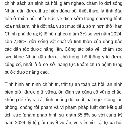
chính sách an sinh xã hội, giảm nghèo, chăm lo đời sống
Nhân dân được thực hiện đồng bộ, thiết thực, là tỉnh đầu
tiên ở miền núi phía Bắc về đích sớm trong chương trình
xóa nhà tạm, nhà dột nát, vượt mục tiêu, sớm hơn thời hạn
Chính phủ đề ra; tỷ lệ hộ nghèo giảm 3% so với năm 2024,
còn 7,89%; đời sống vật chất và tinh thần của đồng bào
các dân tộc được nâng lên. Công tác bảo vệ, chăm sóc
sức khỏe Nhân dân được chú trọng; hệ thống y tế được
củng cố, nhất là ở cơ sở, năng lực khám chữa bệnh từng
bước được nâng cao.
Tình hình an ninh chính trị, trật tự an toàn xã hội, an ninh
biên giới được giữ vững, ổn định và củng cố vững chắc,
không để xảy ra các tình huống đột xuất, bất ngờ. Công tác
phòng, chống tội phạm và vi phạm pháp luật đạt kết quả
tích cực (phạm pháp hình sự giảm 35,8% so với cùng kỳ
năm 2024; tỷ lệ giải quyết vụ án, vụ việc về trật tự xã hội