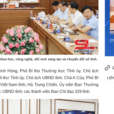
31/7/2026
Chào ngày mới 6/8/2026
Ch
hoa học, công nghệ, đổi mới sáng tạo và chuyển đổi số tỉnh.
inh Hùng, Phó Bí thư Thường trực Tỉnh ủy, Chủ tịch
í thư Tỉnh ủy, Chủ tịch UBND tỉnh; Chá A Của, Phó Bí
 Việt Nam tỉnh; Hà Trung Chiến, Ủy viên Ban Thường
c UBND tỉnh; các thành viên Ban Chỉ đạo 329 tỉnh.