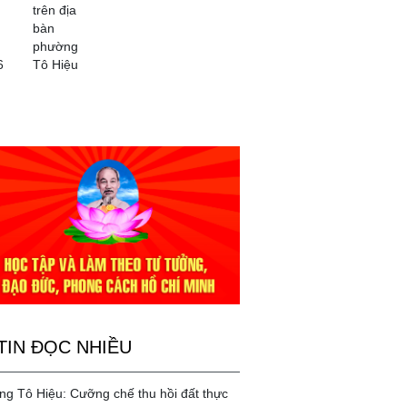
trên địa
bàn
phường
6
Tô Hiệu
TIN ĐỌC NHIỀU
g Tô Hiệu: Cưỡng chế thu hồi đất thực