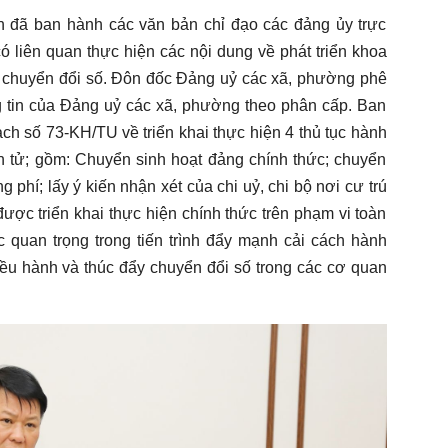
h đã ban hành các văn bản chỉ đạo các đảng ủy trực
ó liên quan thực hiện các nội dung về phát triển khoa
à chuyển đổi số. Đôn đốc Đảng uỷ các xã, phường phê
g tin của Đảng uỷ các xã, phường theo phân cấp. Ban
h số 73-KH/TU về triển khai thực hiện 4 thủ tục hành
n tử; gồm: Chuyển sinh hoạt đảng chính thức; chuyển
g phí; lấy ý kiến nhận xét của chi uỷ, chi bộ nơi cư trú
ược triển khai thực hiện chính thức trên phạm vi toàn
 quan trọng trong tiến trình đẩy mạnh cải cách hành
iều hành và thúc đẩy chuyển đổi số trong các cơ quan