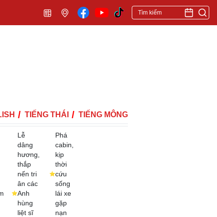
ISH
TIẾNG THÁI
TIẾNG MÔNG
Lễ
Phá
dâng
cabin,
hương,
kịp
thắp
thời
nến tri
cứu
ân các
sống
m
Anh
lái xe
hùng
gặp
liệt sĩ
nạn