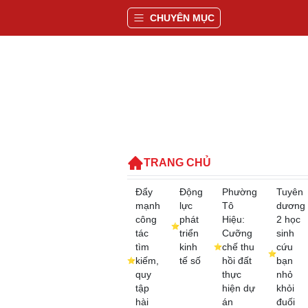
CHUYÊN MỤC
TRANG CHỦ
Đẩy
Động
Phường
Tuyên
mạnh
lực
Tô
dương
công
phát
Hiệu:
2 học
tác
triển
Cưỡng
sinh
tìm
kinh
chế thu
cứu
kiếm,
tế số
hồi đất
bạn
quy
thực
nhỏ
tập
hiện dự
khỏi
hài
án
đuối