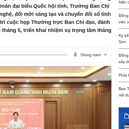
hiện 
Đoàn đại biểu Quốc hội tỉnh, Trưởng Ban Chỉ
nghệ, đổi mới sáng tạo và chuyển đổi số tỉnh
Đồng 
ủ trì cuộc họp Thường trực Ban Chỉ đạo, đánh
việc 
 tháng 5, triển khai nhiệm vụ trọng tâm tháng
Ký kế
Sơn
Giọng nam
Đồng 
xây d
Phát 
Ban T
nội d