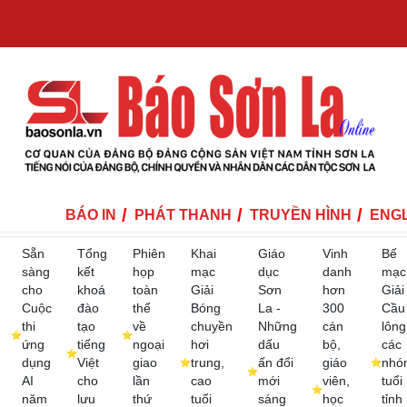
BÁO IN
PHÁT THANH
TRUYỀN HÌNH
ENGL
Sẵn
Tổng
Phiên
Khai
Giáo
Vinh
Bế
sàng
kết
họp
mạc
dục
danh
mạc
cho
khoá
toàn
Giải
Sơn
hơn
Giải
Cuộc
đào
thể
Bóng
La -
300
Cầu
thi
tạo
về
chuyền
Những
cán
lông
ứng
tiếng
ngoại
hơi
dấu
bộ,
các
dụng
Việt
giao
trung,
ấn đổi
giáo
nhó
AI
cho
lần
cao
mới
viên,
tuổi
năm
lưu
thứ
tuổi
sáng
học
tỉnh