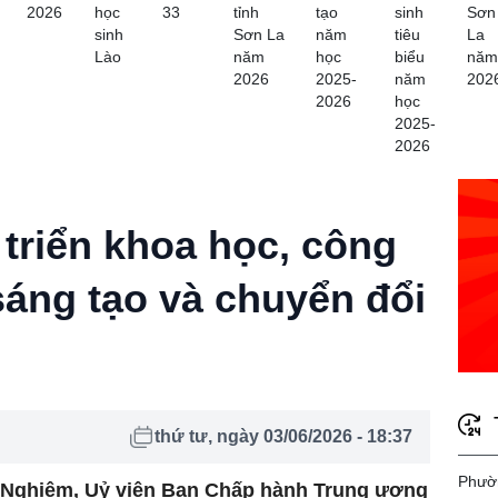
2026
học
33
tỉnh
tạo
sinh
Sơn
sinh
Sơn La
năm
tiêu
La
Lào
năm
học
biểu
năm
2026
2025-
năm
202
2026
học
2025-
2026
triển khoa học, công
sáng tạo và chuyển đổi
thứ tư, ngày 03/06/2026 - 18:37
Phườn
 Nghiệm, Uỷ viên Ban Chấp hành Trung ương