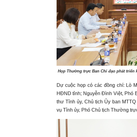
Chào ngày mới 1/8/2026
Chào ngày mới 
Họp Thường trực Ban Chỉ đạo phát triển k
Dự cuộc họp có các đồng chí: Lò M
HĐND tỉnh; Nguyễn Đình Việt, Phó B
thư Tỉnh ủy, Chủ tịch Ủy ban MTTQ
vụ Tỉnh ủy, Phó Chủ tịch Thường trự