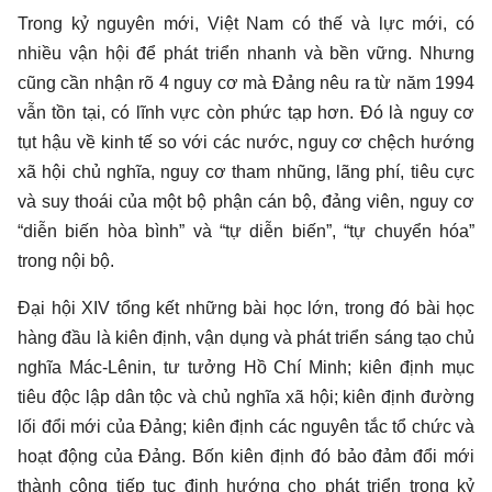
Trong kỷ nguyên mới, Việt Nam có thế và lực mới, có
nhiều vận hội để phát triển nhanh và bền vững. Nhưng
cũng cần nhận rõ 4 nguy cơ mà Đảng nêu ra từ năm 1994
vẫn tồn tại, có lĩnh vực còn phức tạp hơn. Đó là nguy cơ
tụt hậu về kinh tế so với các nước, nguy cơ chệch hướng
xã hội chủ nghĩa, nguy cơ tham nhũng, lãng phí, tiêu cực
và suy thoái của một bộ phận cán bộ, đảng viên, nguy cơ
“diễn biến hòa bình” và “tự diễn biến”, “tự chuyển hóa”
trong nội bộ.
Đại hội XIV tổng kết những bài học lớn, trong đó bài học
hàng đầu là kiên định, vận dụng và phát triển sáng tạo chủ
nghĩa Mác-Lênin, tư tưởng Hồ Chí Minh; kiên định mục
tiêu độc lập dân tộc và chủ nghĩa xã hội; kiên định đường
lối đổi mới của Đảng; kiên định các nguyên tắc tổ chức và
hoạt động của Đảng. Bốn kiên định đó bảo đảm đổi mới
thành công tiếp tục định hướng cho phát triển trong kỷ