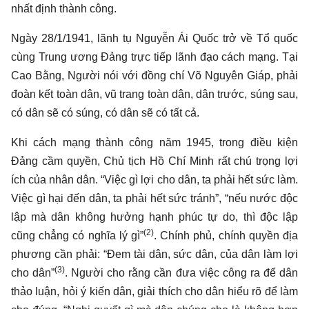
nhất định thành công.
Ngày 28/1/1941, lãnh tụ Nguyễn Ái Quốc trở về Tổ quốc
cùng Trung ương Đảng trực tiếp lãnh đạo cách mạng. Tại
Cao Bằng, Người nói với đồng chí Võ Nguyên Giáp, phải
đoàn kết toàn dân, vũ trang toàn dân, dân trước, súng sau,
có dân sẽ có súng, có dân sẽ có tất cả.
Khi cách mạng thành công năm 1945, trong điều kiện
Đảng cầm quyền, Chủ tịch Hồ Chí Minh rất chú trọng lợi
ích của nhân dân. “Việc gì lợi cho dân, ta phải hết sức làm.
Việc gì hại đến dân, ta phải hết sức tránh”, “nếu nước độc
lập mà dân không hưởng hạnh phúc tự do, thì độc lập
(2)
cũng chẳng có nghĩa lý gì”
. Chính phủ, chính quyền địa
phương cần phải: “Đem tài dân, sức dân, của dân làm lợi
(3)
cho dân”
. Người cho rằng cần đưa việc công ra để dân
thảo luận, hỏi ý kiến dân, giải thích cho dân hiểu rõ để làm