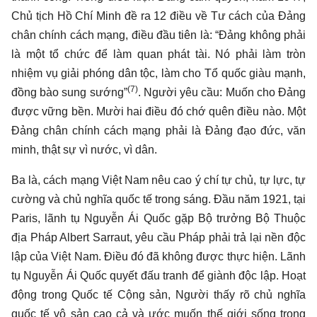
Chủ tịch Hồ Chí Minh đề ra 12 điều về Tư cách của Đảng
chân chính cách mạng, điều đầu tiên là: “Đảng không phải
là một tổ chức để làm quan phát tài. Nó phải làm tròn
nhiệm vụ giải phóng dân tộc, làm cho Tổ quốc giàu mạnh,
(7)
đồng bào sung sướng”
. Người yêu cầu: Muốn cho Đảng
được vững bền. Mười hai điều đó chớ quên điều nào. Một
Đảng chân chính cách mạng phải là Đảng đạo đức, văn
minh, thật sự vì nước, vì dân.
Ba là, cách mạng Việt Nam nêu cao ý chí tự chủ, tự lực, tự
cường và chủ nghĩa quốc tế trong sáng. Đầu năm 1921, tại
Paris, lãnh tụ Nguyễn Ái Quốc gặp Bộ trưởng Bộ Thuộc
địa Pháp Albert Sarraut, yêu cầu Pháp phải trả lại nền độc
lập của Việt Nam. Điều đó đã không được thực hiện. Lãnh
tụ Nguyễn Ái Quốc quyết đấu tranh để giành độc lập. Hoạt
động trong Quốc tế Cộng sản, Người thấy rõ chủ nghĩa
quốc tế vô sản cao cả và ước muốn thế giới sống trong