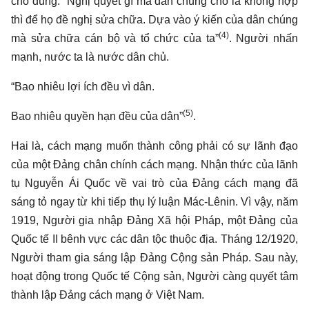
cho đúng. “Nghị quyết gì mà dân chúng cho là không hợp
thì để họ đề nghị sửa chữa. Dựa vào ý kiến của dân chúng
(4)
mà sửa chữa cán bộ và tổ chức của ta”
. Người nhấn
mạnh, nước ta là nước dân chủ.
“Bao nhiêu lợi ích đều vì dân.
(5)
Bao nhiêu quyền hạn đều của dân”
.
Hai là, cách mạng muốn thành công phải có sự lãnh đạo
của một Đảng chân chính cách mạng. Nhận thức của lãnh
tụ Nguyễn Ái Quốc về vai trò của Đảng cách mạng đã
sáng tỏ ngay từ khi tiếp thụ lý luận Mác-Lênin. Vì vậy, năm
1919, Người gia nhập Đảng Xã hội Pháp, một Đảng của
Quốc tế II bênh vực các dân tộc thuộc địa. Tháng 12/1920,
Người tham gia sáng lập Đảng Cộng sản Pháp. Sau này,
hoạt động trong Quốc tế Cộng sản, Người càng quyết tâm
thành lập Đảng cách mạng ở Việt Nam.