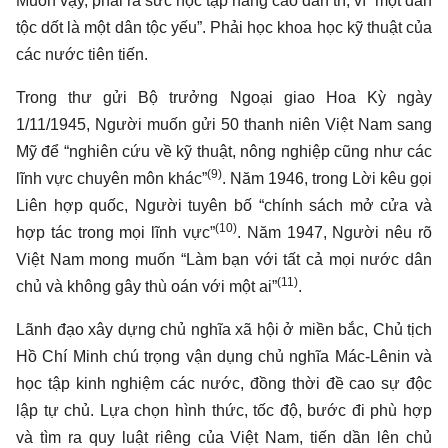
Muốn vậy, phải ra sức học tập nâng cao dân trí, vì “một dân
tộc dốt là một dân tộc yếu”. Phải học khoa học kỹ thuật của
các nước tiên tiến.
Trong thư gửi Bộ trưởng Ngoại giao Hoa Kỳ ngày
1/11/1945, Người muốn gửi 50 thanh niên Việt Nam sang
Mỹ để “nghiên cứu về kỹ thuật, nông nghiệp cũng như các
(9)
lĩnh vực chuyên môn khác”
. Năm 1946, trong Lời kêu gọi
Liên hợp quốc, Người tuyên bố “chính sách mở cửa và
(10)
hợp tác trong mọi lĩnh vực”
. Năm 1947, Người nêu rõ
Việt Nam mong muốn “Làm bạn với tất cả mọi nước dân
(11)
chủ và không gây thù oán với một ai”
.
Lãnh đạo xây dựng chủ nghĩa xã hội ở miền bắc, Chủ tịch
Hồ Chí Minh chú trọng vận dụng chủ nghĩa Mác-Lênin và
học tập kinh nghiệm các nước, đồng thời đề cao sự độc
lập tự chủ. Lựa chọn hình thức, tốc độ, bước đi phù hợp
và tìm ra quy luật riêng của Việt Nam, tiến dần lên chủ