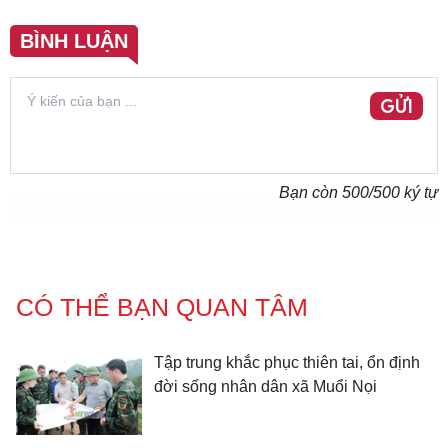
BÌNH LUẬN
GỬI
Bạn còn
500
/500 ký tự
CÓ THỂ BẠN QUAN TÂM
Tập trung khắc phục thiên tai, ổn định
đời sống nhân dân xã Muổi Nọi