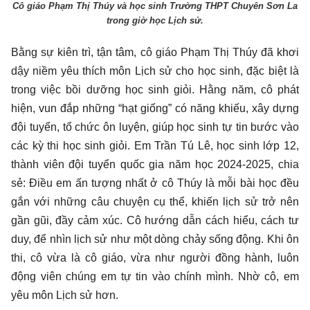
Cô giáo Phạm Thị Thúy và học sinh Trường THPT Chuyên Sơn La
trong giờ học Lịch sử.
Bằng sự kiên trì, tận tâm, cô giáo Phạm Thị Thúy đã khơi
dậy niềm yêu thích môn Lịch sử cho học sinh, đặc biệt là
trong việc bồi dưỡng học sinh giỏi. Hằng năm, cô phát
hiện, vun đắp những “hạt giống” có năng khiếu, xây dựng
đội tuyển, tổ chức ôn luyện, giúp học sinh tự tin bước vào
các kỳ thi học sinh giỏi. Em Trần Tú Lê, học sinh lớp 12,
thành viên đội tuyển quốc gia năm học 2024-2025, chia
sẻ: Điều em ấn tượng nhất ở cô Thúy là mỗi bài học đều
gắn với những câu chuyện cụ thể, khiến lịch sử trở nên
gần gũi, đầy cảm xúc. Cô hướng dẫn cách hiểu, cách tư
duy, để nhìn lịch sử như một dòng chảy sống động. Khi ôn
thi, cô vừa là cô giáo, vừa như người đồng hành, luôn
động viên chúng em tự tin vào chính mình. Nhờ cô, em
yêu môn Lịch sử hơn.