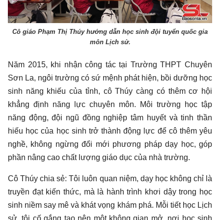
Cô giáo Phạm Thị Thúy hướng dẫn học sinh đội tuyển quốc gia
môn Lịch sử.
Năm 2015, khi nhận công tác tại Trường THPT Chuyên
Sơn La, ngôi trường có sứ mệnh phát hiện, bồi dưỡng học
sinh năng khiếu của tỉnh, cô Thúy càng có thêm cơ hội
khẳng định năng lực chuyên môn. Môi trường học tập
năng động, đội ngũ đồng nghiệp tâm huyết và tinh thần
hiếu học của học sinh trở thành động lực để cô thêm yêu
nghề, không ngừng đổi mới phương pháp dạy học, góp
phần nâng cao chất lượng giáo dục của nhà trường.
Cô Thúy chia sẻ: Tôi luôn quan niệm, dạy học không chỉ là
truyền đạt kiến thức, mà là hành trình khơi dậy trong học
sinh niềm say mê và khát vọng khám phá. Mỗi tiết học Lịch
sử, tôi cố gắng tạo nên một không gian mở, nơi học sinh