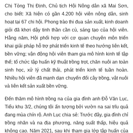
Chị Tòng Thị Định, Chủ tịch Hội Nông dân xã Mai Sơn,
cho biết: Xã hiện có gần 4.200 hội viên nông dân, sinh
hoạt tại 67 chi hội. Phong trào thi đua sản xuất, kinh doanh
giỏi đã khơi dậy tinh thần cần cù, sáng tạo của hội viên.
Hằng năm, Hội phối hợp với cơ quan chuyên môn triển
khai giải pháp hỗ trợ phát triển kinh tế theo hướng liên kết,
bền vững; vận động hội viên tham gia mô hình kinh tế tập
thể; tổ chức tập huấn kỹ thuật trồng trọt, chăn nuôi an toàn
sinh học, xử lý chất thải, phát triển kinh tế tuần hoàn.
Nhiều hội viên đã mạnh dạn chuyển đổi cây trồng, vật nuôi
và liên kết sản xuất bền vững.
Đến thăm mô hình trồng na của gia đình anh Đỗ Văn Lục,
Tiểu khu 3/2, chúng tôi ấn tượng bởi vườn na sai trĩu quả
đang mùa chín rộ. Anh Lục chia sẻ: Trước đây, gia đình chỉ
trồng nhãn và na địa phương, năng suất thấp, hiệu quả
không cao. Năm 2021, sau khi tham gia lớp tập huấn của