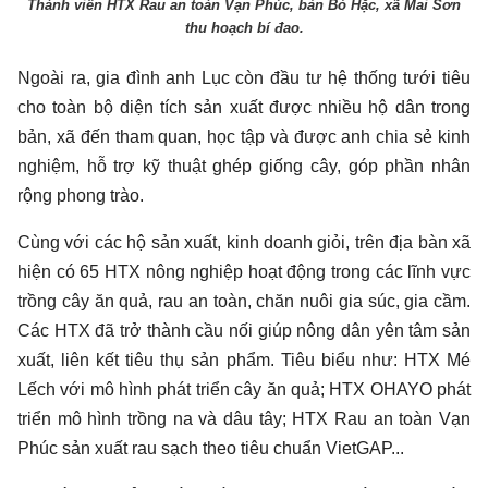
Thành viên HTX Rau an toàn Vạn Phúc, bản Bó Hặc, xã Mai Sơn
thu hoạch bí đao.
Ngoài ra, gia đình anh Lục còn đầu tư hệ thống tưới tiêu
cho toàn bộ diện tích sản xuất được nhiều hộ dân trong
bản, xã đến tham quan, học tập và được anh chia sẻ kinh
nghiệm, hỗ trợ kỹ thuật ghép giống cây, góp phần nhân
rộng phong trào.
Cùng với các hộ sản xuất, kinh doanh giỏi, trên địa bàn xã
hiện có 65 HTX nông nghiệp hoạt động trong các lĩnh vực
trồng cây ăn quả, rau an toàn, chăn nuôi gia súc, gia cầm.
Các HTX đã trở thành cầu nối giúp nông dân yên tâm sản
xuất, liên kết tiêu thụ sản phẩm. Tiêu biểu như: HTX Mé
Lếch với mô hình phát triển cây ăn quả; HTX OHAYO phát
triển mô hình trồng na và dâu tây; HTX Rau an toàn Vạn
Phúc sản xuất rau sạch theo tiêu chuẩn VietGAP...