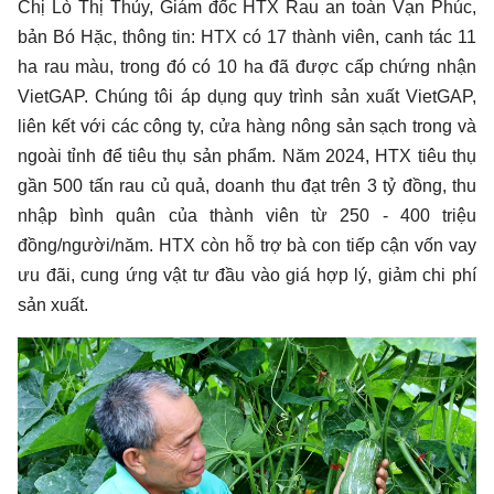
Chị Lò Thị Thủy, Giám đốc HTX Rau an toàn Vạn Phúc,
bản Bó Hặc, thông tin: HTX có 17 thành viên, canh tác 11
ha rau màu, trong đó có 10 ha đã được cấp chứng nhận
VietGAP. Chúng tôi áp dụng quy trình sản xuất VietGAP,
liên kết với các công ty, cửa hàng nông sản sạch trong và
ngoài tỉnh để tiêu thụ sản phẩm. Năm 2024, HTX tiêu thụ
gần 500 tấn rau củ quả, doanh thu đạt trên 3 tỷ đồng, thu
nhập bình quân của thành viên từ 250 - 400 triệu
đồng/người/năm. HTX còn hỗ trợ bà con tiếp cận vốn vay
ưu đãi, cung ứng vật tư đầu vào giá hợp lý, giảm chi phí
sản xuất.