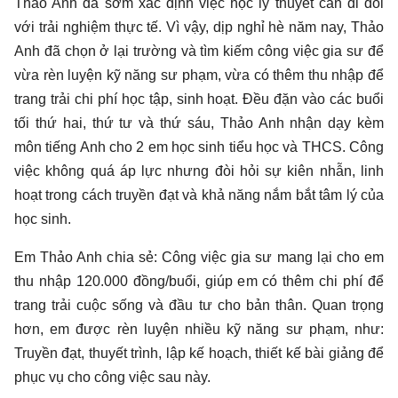
Thảo Anh đã sớm xác định việc học lý thuyết cần đi đôi
với trải nghiệm thực tế. Vì vậy, dịp nghỉ hè năm nay, Thảo
Anh đã chọn ở lại trường và tìm kiếm công việc gia sư để
vừa rèn luyện kỹ năng sư phạm, vừa có thêm thu nhập để
trang trải chi phí học tập, sinh hoạt. Đều đặn vào các buổi
tối thứ hai, thứ tư và thứ sáu, Thảo Anh nhận dạy kèm
môn tiếng Anh cho 2 em học sinh tiểu học và THCS. Công
việc không quá áp lực nhưng đòi hỏi sự kiên nhẫn, linh
hoạt trong cách truyền đạt và khả năng nắm bắt tâm lý của
học sinh.
Em Thảo Anh chia sẻ: Công việc gia sư mang lại cho em
thu nhập 120.000 đồng/buổi, giúp em có thêm chi phí để
trang trải cuộc sống và đầu tư cho bản thân. Quan trọng
hơn, em được rèn luyện nhiều kỹ năng sư phạm, như:
Truyền đạt, thuyết trình, lập kế hoạch, thiết kế bài giảng để
phục vụ cho công việc sau này.