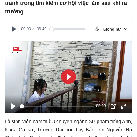
tranh trong tìm kiếm cơ hội việc làm sau khi ra
trường.
00:00
03:49
Giọng nữ
Play
Play
02:23
Play
PIP
Toàn
màn
Là sinh viên năm thứ 3 chuyên ngành Sư phạm tiếng Anh,
hình
Khoa Cơ sở, Trường Đại học Tây Bắc, em Nguyễn Đỗ