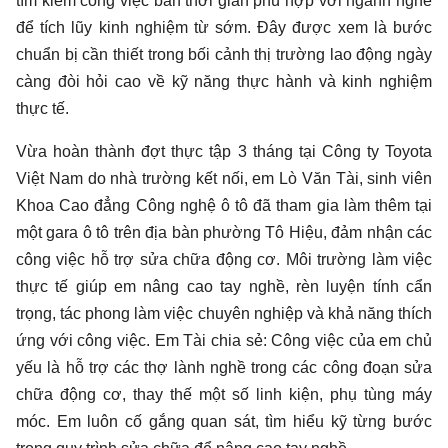
tìm kiếm công việc bán thời gian phù hợp với ngành nghề
để tích lũy kinh nghiệm từ sớm. Đây được xem là bước
chuẩn bị cần thiết trong bối cảnh thị trường lao động ngày
càng đòi hỏi cao về kỹ năng thực hành và kinh nghiệm
thực tế.
Vừa hoàn thành đợt thực tập 3 tháng tại Công ty Toyota
Việt Nam do nhà trường kết nối, em Lò Văn Tài, sinh viên
Khoa Cao đẳng Công nghệ ô tô đã tham gia làm thêm tại
một gara ô tô trên địa bàn phường Tô Hiệu, đảm nhận các
công việc hỗ trợ sửa chữa động cơ. Môi trường làm việc
thực tế giúp em nâng cao tay nghề, rèn luyện tính cẩn
trọng, tác phong làm việc chuyên nghiệp và khả năng thích
ứng với công việc. Em Tài chia sẻ: Công việc của em chủ
yếu là hỗ trợ các thợ lành nghề trong các công đoạn sửa
chữa động cơ, thay thế một số linh kiện, phụ tùng máy
móc. Em luôn cố gắng quan sát, tìm hiểu kỹ từng bước