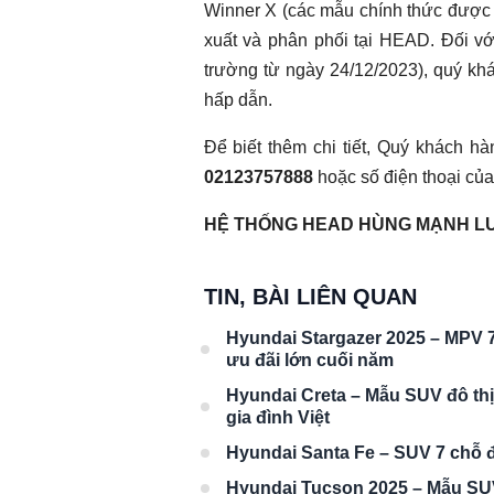
Winner X (các mẫu chính thức được 
xuất và phân phối tại HEAD. Đối v
trường từ ngày 24/12/2023), quý khá
hấp dẫn.
Để biết thêm chi tiết, Quý khách h
02123757888
hoặc số điện thoại củ
HỆ THỐNG HEAD HÙNG MẠNH L
TIN, BÀI LIÊN QUAN
Hyundai Stargazer 2025 – MPV 7 
ưu đãi lớn cuối năm
Hyundai Creta – Mẫu SUV đô th
gia đình Việt
Hyundai Santa Fe – SUV 7 chỗ đ
Hyundai Tucson 2025 – Mẫu SUV 