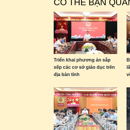
CÓ THỂ BẠN QUA
Triển khai phương án sắp
B
xếp các cơ sở giáo dục trên
l
địa bàn tỉnh
v