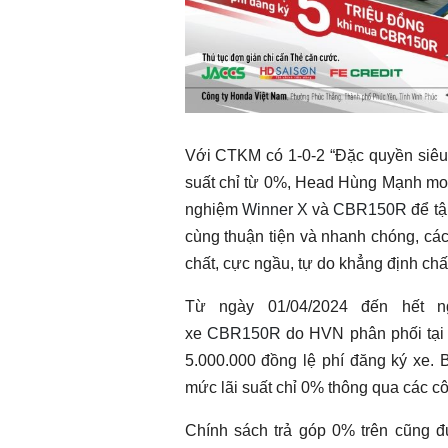
Với CTKM có 1-0-2 “Đặc quyền siêu 
Chào ngày mới 5/8/2026
Chào ngày mới 
suất chỉ từ 0%, Head Hùng Mạnh mon
nghiệm
Winner X
và
CBR150R
để tậ
cùng thuận tiện và nhanh chóng, các
chất, cực ngầu, tự do khẳng định chất
Từ ngày 01/04/2024 đến hết n
xe
CBR150R
do HVN phân phối tại
5.000.000 đồng lệ phí đăng ký xe. 
mức lãi suất chỉ 0% thông qua các côn
Chính sách trả góp 0% trên cũng 