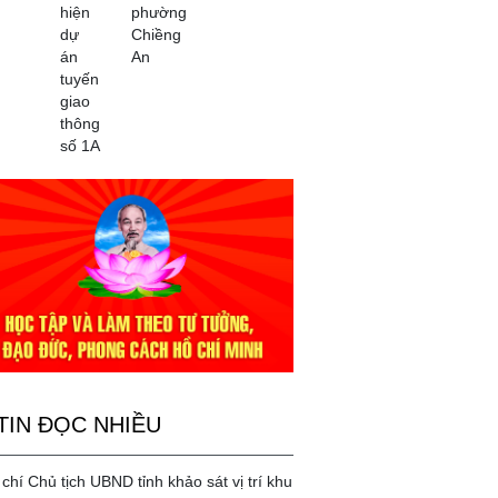
hiện
phường
dự
Chiềng
án
An
tuyến
giao
thông
số 1A
TIN ĐỌC NHIỀU
chí Chủ tịch UBND tỉnh khảo sát vị trí khu