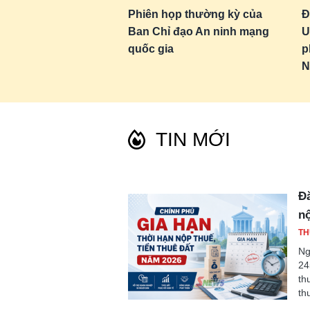
Phiên họp thường kỳ của
Đ
Ban Chỉ đạo An ninh mạng
U
quốc gia
p
N
TIN MỚI
Đă
nộ
TH
Ng
24
th
th