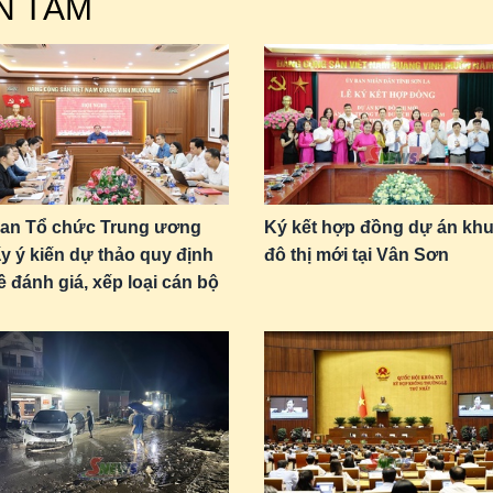
N TÂM
an Tổ chức Trung ương
Ký kết hợp đồng dự án kh
ấy ý kiến dự thảo quy định
đô thị mới tại Vân Sơn
ề đánh giá, xếp loại cán bộ