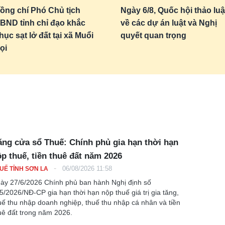
ồng chí Phó Chủ tịch
Ngày 6/8, Quốc hội thảo lu
BND tỉnh chỉ đạo khắc
về các dự án luật và Nghị
hục sạt lở đất tại xã Muổi
quyết quan trọng
ọi
ng cửa sổ Thuế: Chính phủ gia hạn thời hạn
p thuế, tiền thuê đất năm 2026
-
06/08/2026 11:58
UẾ TỈNH SƠN LA
ày 27/6/2026 Chính phủ ban hành Nghị định số
5/2026/NĐ-CP gia hạn thời hạn nộp thuế giá trị gia tăng,
uế thu nhập doanh nghiệp, thuế thu nhập cá nhân và tiền
uê đất trong năm 2026.