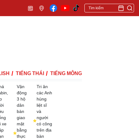
ISH
TIẾNG THÁI
TIẾNG MÔNG
há
Vận
Tri ân
abin,
động
các Anh
p
3 hộ
hùng
ời
dân
liệt sĩ
ứu
bàn
và
ống
giao
người
i xe
mặt
có công
ặp
bằng
trên địa
ạn
thực
bàn