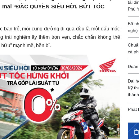
tái đ
ến mại “ĐẶC QUYỀN SIÊU HỜI, BỨT TỐC
Phù 
Bổ nh
ác bạn trẻ, mỗi cung đường đi qua đều là một dấu mốc
nghệ
 trải nghiệm ấy thêm trọn vẹn, chắc chắn không thể
Chuẩn
n hữu” mạnh mẽ, bền bỉ.
cà ph
Đoàn 
Đại h
Kỹ th
thành
Phát 