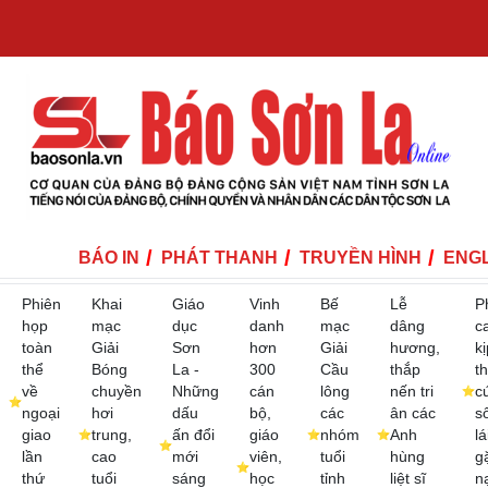
BÁO IN
PHÁT THANH
TRUYỀN HÌNH
ENGL
Phiên
Khai
Giáo
Vinh
Bế
Lễ
P
họp
mạc
dục
danh
mạc
dâng
c
toàn
Giải
Sơn
hơn
Giải
hương,
kị
thể
Bóng
La -
300
Cầu
thắp
th
về
chuyền
Những
cán
lông
nến tri
c
ngoại
hơi
dấu
bộ,
các
ân các
s
giao
trung,
ấn đổi
giáo
nhóm
Anh
lá
lần
cao
mới
viên,
tuổi
hùng
g
thứ
tuổi
sáng
học
tỉnh
liệt sĩ
n