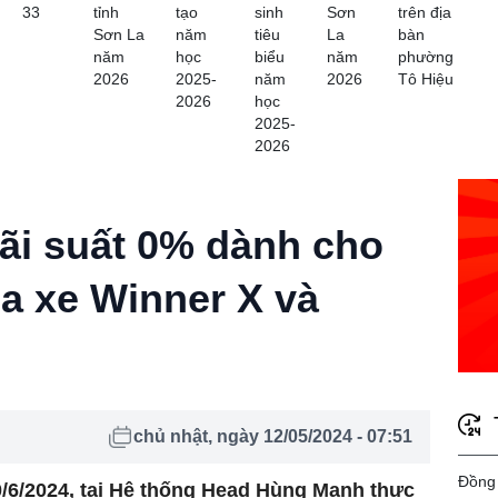
33
tỉnh
tạo
sinh
Sơn
trên địa
Sơn La
năm
tiêu
La
bàn
năm
học
biểu
năm
phường
2026
2025-
năm
2026
Tô Hiệu
2026
học
2025-
2026
lãi suất 0% dành cho
a xe Winner X và
chủ nhật, ngày 12/05/2024 - 07:51
Đồng 
/6/2024, tại Hệ thống Head Hùng Mạnh thực