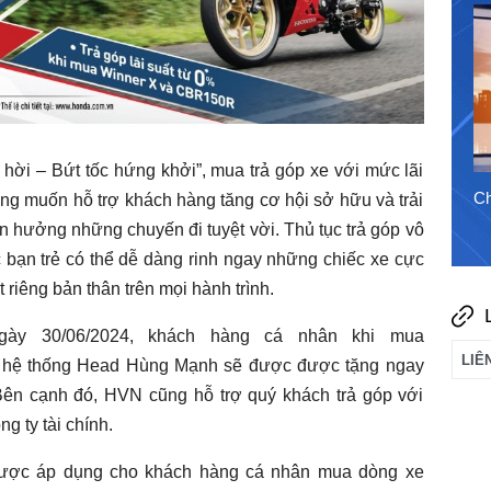
hời – Bứt tốc hứng khởi”, mua trả góp xe với mức lãi
4/8/2026
Chào ngày mới 3/8/2026
Ch
g muốn hỗ trợ khách hàng tăng cơ hội sở hữu và trải
n hưởng những chuyến đi tuyệt vời. Thủ tục trả góp vô
 bạn trẻ có thể dễ dàng rinh ngay những chiếc xe cực
 riêng bản thân trên mọi hành trình.
gày 30/06/2024, khách hàng cá nhân khi mua
 hệ thống Head Hùng Mạnh sẽ được được tặng ngay
Bên cạnh đó, HVN cũng hỗ trợ quý khách trả góp với
g ty tài chính.
được áp dụng cho khách hàng cá nhân mua dòng xe