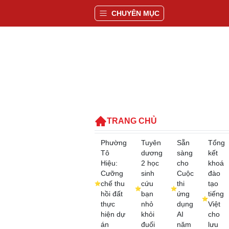
CHUYÊN MỤC
TRANG CHỦ
Phường
Tuyên
Sẵn
Tổng
Tô
dương
sàng
kết
Hiệu:
2 học
cho
khoá
Cưỡng
sinh
Cuộc
đào
chế thu
cứu
thi
tạo
hồi đất
bạn
ứng
tiếng
thực
nhỏ
dụng
Việt
hiện dự
khỏi
AI
cho
án
đuối
năm
lưu