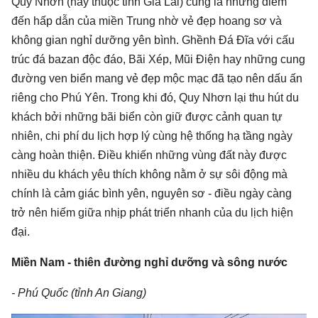
Quy Nhơn (nay thuộc tỉnh Gia Lai) cũng là những điểm
đến hấp dẫn của miền Trung nhờ vẻ đẹp hoang sơ và
không gian nghỉ dưỡng yên bình. Ghềnh Đá Đĩa với cấu
trúc đá bazan độc đáo, Bãi Xép, Mũi Điện hay những cung
đường ven biển mang vẻ đẹp mộc mạc đã tạo nên dấu ấn
riêng cho Phú Yên. Trong khi đó, Quy Nhơn lại thu hút du
khách bởi những bãi biển còn giữ được cảnh quan tự
nhiên, chi phí du lịch hợp lý cùng hệ thống hạ tầng ngày
càng hoàn thiện. Điều khiến những vùng đất này được
nhiều du khách yêu thích không nằm ở sự sôi động mà
chính là cảm giác bình yên, nguyên sơ - điều ngày càng
trở nên hiếm giữa nhịp phát triển nhanh của du lịch hiện
đại.
Miền Nam - thiên đường nghỉ dưỡng và sông nước
- Phú Quốc (tỉnh An Giang)