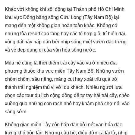
Khác với không khí sôi động tại Thành phố Hồ Chí Minh,
khu vực Đồng bằng sông Cửu Long (Tây Nam Bộ) lại
mang đến một không gian hoàn toàn khác. Không có
những tòa resort cao tầng hay các tổ hợp giải trí hiện đại,
vùng đất này hấp dẫn bởi nhịp sống miệt vườn đặc trưng
và vẻ đẹp dung dị của văn hóa sông nước.
Mùa hè cũng là thời điểm trái cây vào vụ ở nhiều địa
phương thuộc khu vực miền Tây Nam Bộ. Những vườn
chôm chôm, sầu riêng, măng cụt hay xoài trĩu quả trở
thành trải nghiệm thú vị với du khách. Nhiều người lựa
chọn các tour du lịch cộng đồng để tự tay hái trái cây, chèo
xuồng qua những con rạch nhỏ hay khám phá chợ nổi vào
sáng sớm.
Không gian miền Tây còn hấp dẫn bởi nét văn hóa đặc
trưng khó trộn lẫn. Những câu hò, điệu đờn ca tài tử, nhịp