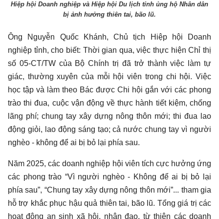
Hiệp hội Doanh nghiệp và Hiệp hội Du lịch tỉnh ủng hộ Nhân dân
bị ảnh hưởng thiên tai, bão lũ.
Ông Nguyễn Quốc Khánh, Chủ tịch Hiệp hội Doanh
nghiệp tỉnh, cho biết: Thời gian qua, việc thực hiện Chỉ thị
số 05-CT/TW của Bộ Chính trị đã trở thành việc làm tự
giác, thường xuyên của mỗi hội viên trong chi hội. Việc
học tập và làm theo Bác được Chi hội gắn với các phong
trào thi đua, cuộc vận động về thực hành tiết kiệm, chống
lãng phí; chung tay xây dựng nông thôn mới; thi đua lao
động giỏi, lao động sáng tạo; cả nước chung tay vì người
nghèo - không để ai bị bỏ lại phía sau.
Năm 2025, các doanh nghiệp hội viên tích cực hưởng ứng
các phong trào “Vì người nghèo - Không để ai bị bỏ lại
phía sau”, “Chung tay xây dựng nông thôn mới”... tham gia
hỗ trợ khắc phục hậu quả thiên tai, bão lũ. Tổng giá trị các
hoạt động an sinh xã hội, nhân đạo, từ thiện các doanh