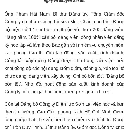
nghệ và chuyển đổi số.
Ông Phạm Hải Nam, Bí thư Đảng ủy, Tổng Giám đốc
Công ty cổ phần Giống bò sữa Mộc Châu, cho biết: Đảng
bộ hiện có 17 chi bộ trực thuộc với hơn 200 đảng viên.
Hằng năm, 100% cán bộ, đảng viên, công nhân viên đăng
ký học tập và làm theo Bác gắn với nhiệm vụ chuyên môn,
các phong trào thi đua lao động, sản xuất, kinh doanh.
Công tác xây dựng Đảng được chú trọng với việc triển
khai đồng bộ các nội dung kiểm điểm, đánh giá, xếp loại tổ
chức đảng, đảng viên, xây dựng “Chi bộ bốn tốt”, “Đảng bộ
bốn tốt”. Nhờ đó, hoạt động sản xuất, kinh doanh của
Công ty tiếp tục gặt hái thêm những kết quả tích cực.
Còn tại Đảng bộ Công ty Điện lực Sơn La, việc học và làm
theo tư tưởng, đạo đức, phong cách Hồ Chí Minh được
lồng ghép chặt chẽ với thực hiện nhiệm vụ chính trị. Đồng
chí Trần Duy Trinh, Bí thư Đảng ủy, Giám đốc Công ty, chia