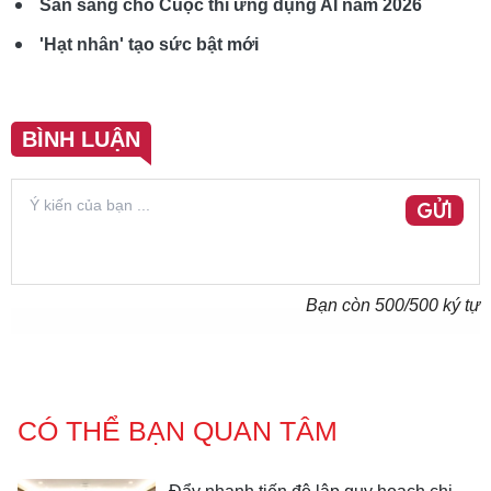
Sẵn sàng cho Cuộc thi ứng dụng AI năm 2026
'Hạt nhân' tạo sức bật mới
BÌNH LUẬN
GỬI
Bạn còn
500
/500 ký tự
CÓ THỂ BẠN QUAN TÂM