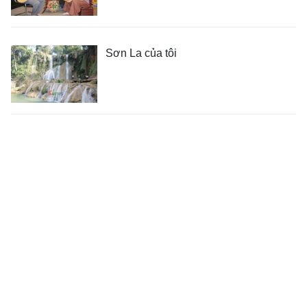
Sơn La của tôi
Đặc sắc ẩm thực Sơn La
Đánh thức tiềm năng du lịch trên đèo
Pha Đin