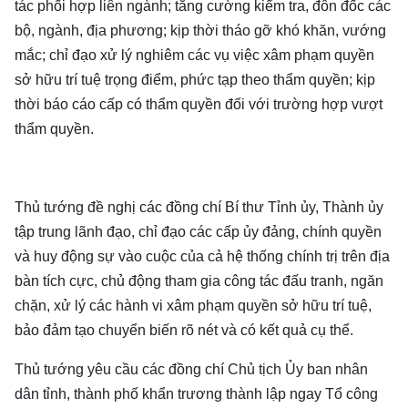
tác phối hợp liên ngành; tăng cường kiểm tra, đôn đốc các
bộ, ngành, địa phương; kịp thời tháo gỡ khó khăn, vướng
mắc; chỉ đạo xử lý nghiêm các vụ việc xâm phạm quyền
sở hữu trí tuệ trọng điểm, phức tạp theo thẩm quyền; kịp
thời báo cáo cấp có thẩm quyền đối với trường hợp vượt
thẩm quyền.
Thủ tướng đề nghị các đồng chí Bí thư Tỉnh ủy, Thành ủy
tập trung lãnh đạo, chỉ đạo các cấp ủy đảng, chính quyền
và huy động sự vào cuộc của cả hệ thống chính trị trên địa
bàn tích cực, chủ động tham gia công tác đấu tranh, ngăn
chặn, xử lý các hành vi xâm phạm quyền sở hữu trí tuệ,
bảo đảm tạo chuyển biến rõ nét và có kết quả cụ thể.
Thủ tướng yêu cầu các đồng chí
Chủ tịch Ủy ban nhân
dân
tỉnh, thành phố khẩn trương thành lập ngay Tổ công