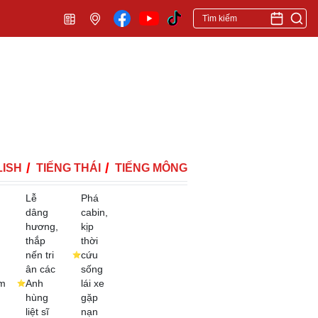
ISH
TIẾNG THÁI
TIẾNG MÔNG
Lễ
Phá
dâng
cabin,
hương,
kịp
thắp
thời
nến tri
cứu
ân các
sống
m
Anh
lái xe
hùng
gặp
liệt sĩ
nạn