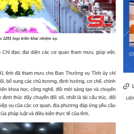
1/8/2026
o 1291 họp triển khai nhiệm vụ.
 Chỉ đạo; đại diện các cơ quan tham mưu, giúp việc
Chào ngày mới 7/8/2026
Ch
91 tỉnh đã tham mưu cho Ban Thường vụ Tỉnh ủy chỉ
ổi, bổ sung các chủ trương, định hướng, cơ chế, chính
triển khoa học, công nghệ, đổi mới sáng tạo và chuyển
 định thúc đẩy chuyển đổi số, nhất là tái cấu trúc, đổi
ghiệp vụ của các cơ quan, địa phương đáp ứng yêu cầu
a pháp luật và điều kiện thực tế của tỉnh.