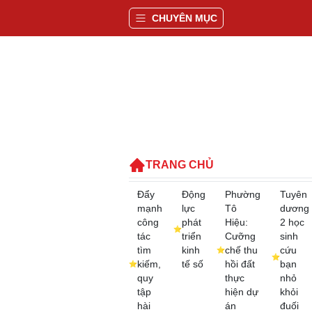
CHUYÊN MỤC
TRANG CHỦ
Đẩy
Động
Phường
Tuyên
mạnh
lực
Tô
dương
công
phát
Hiệu:
2 học
tác
triển
Cưỡng
sinh
tìm
kinh
chế thu
cứu
kiếm,
tế số
hồi đất
bạn
quy
thực
nhỏ
tập
hiện dự
khỏi
hài
án
đuối