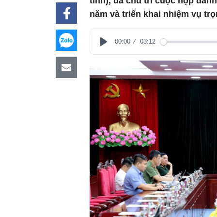
tỉnh), đã chủ trì cuộc họp đán
năm và triển khai nhiệm vụ tr
00:00
03:12
Play