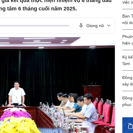
h giá kết quả thực hiện nhiệm vụ 6 tháng đầu
việc 
ọng tâm 6 tháng cuối năm 2025.
Ban T
nội d
Giọng nữ
Phườn
hiện 
Ký kế
Sơn
Đồng 
xây d
Đồng 
phục 