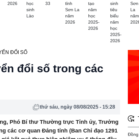
2026
học
33
tỉnh
tạo
sinh
Sơn
sinh
Sơn La
năm
tiêu
La
Lào
năm
học
biểu
năm
2026
2025-
năm
202
2026
học
2025-
2026
ỂN ĐỔI SỐ
n đổi số trong các
thứ sáu, ngày 08/08/2025 - 15:28
ng, Phó Bí thư Thường trực Tỉnh ủy, Trưởng
ng các cơ quan Đảng tỉnh (Ban Chỉ đạo 1291
Đồng 