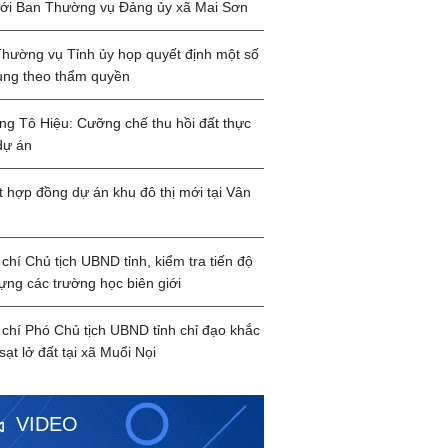
với Ban Thường vụ Đảng ủy xã Mai Sơn
hường vụ Tỉnh ủy họp quyết định một số
ung theo thẩm quyền
g Tô Hiệu: Cưỡng chế thu hồi đất thực
dự án
t hợp đồng dự án khu đô thị mới tại Vân
chí Chủ tịch UBND tỉnh, kiểm tra tiến độ
ựng các trường học biên giới
chí Phó Chủ tịch UBND tỉnh chỉ đạo khắc
sạt lở đất tại xã Muổi Nọi
VIDEO