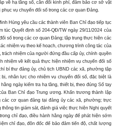
p về hạ tầng số, cân đối kinh phí, đảm bảo cơ sở vật
 bị phục vụ chuyển đổi số trong các cơ quan Đảng.
Minh Hùng yêu cầu các thành viên Ban Chỉ đạo tiếp tục
hiêm túc Quyết định số 204-QĐ/TW ngày 29/11/2024 của
ổi số trong các cơ quan Đảng; tập trung thực hiện các
ác nhiệm vụ theo kế hoạch, chương trình công tác của
ò, trách nhiệm của người đứng đầu cấp ủy, chính quyền
ách nhiệm về kết quả thực hiện nhiệm vụ chuyển đổi số
hí bí thư đảng ủy, chủ tịch UBND các xã, phường tập
ết bị, nhân lực cho nhiệm vụ chuyển đổi số, đặc biệt là
ằng ngày kiểm tra hạ tầng, thiết bị, theo đúng Sổ tay
của Ban Chỉ đạo Trung ương. Khẩn trương thành lập
 các cơ quan đảng tại đảng ủy các xã, phường; trực
thông tin giám sát, đánh giá việc thực hiện Nghị quyết
trong chỉ đạo, điều hành hằng ngày để phát hiện sớm
nhiệm chỉ đạo, đôn đốc để bảo đảm tiến độ, chất lượng