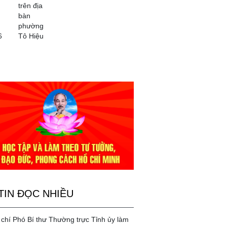
trên địa
bàn
phường
6
Tô Hiệu
TIN ĐỌC NHIỀU
chí Phó Bí thư Thường trực Tỉnh ủy làm