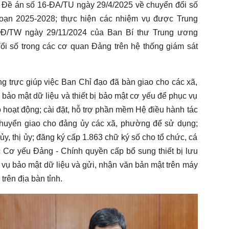
Đề án số 16-ĐA/TU ngày 29/4/2025 về chuyển đổi số
đoạn 2025-2028; thực hiện các nhiệm vụ được Trung
QĐ/TW ngày 29/11/2024 của Ban Bí thư Trung ương
i số trong các cơ quan Đảng trên hệ thống giám sát
g trực giúp việc Ban Chỉ đạo đã bàn giao cho các xã,
 bảo mật dữ liệu và thiết bị bảo mật cơ yếu để phục vụ
 hoạt động; cài đặt, hỗ trợ phần mềm Hệ điều hành tác
huyển giao cho đảng ủy các xã, phường để sử dụng;
 ủy, thị ủy; đăng ký cấp 1.863 chữ ký số cho tổ chức, cá
c Cơ yếu Đảng - Chính quyền cấp bổ sung thiết bị lưu
vụ bảo mật dữ liệu và gửi, nhận văn bản mật trên máy
trên địa bàn tỉnh.