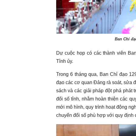
Chào ngày mới 2/8/2026
Chào ngày mới 
Ban Chỉ đạ
Dự cuộc họp có các thành viên Ban
Tỉnh ủy.
Trong 6 tháng qua, Ban Chỉ đạo 12
đạo các cơ quan Đảng rà soát, sửa đ
sách và các giải pháp đột phá phát 
đổi số tỉnh, nhằm hoàn thiện các quy
mới mô hình, quy trình hoạt động n
chuyển đổi số phù hợp với quy định củ