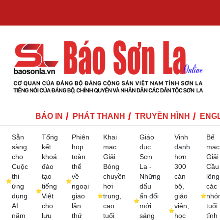
BÁO IN
PHÁT THANH
TRUYỀN HÌNH
ENGL
Sẵn
Tổng
Phiên
Khai
Giáo
Vinh
Bế
sàng
kết
họp
mạc
dục
danh
mạc
cho
khoá
toàn
Giải
Sơn
hơn
Giải
Cuộc
đào
thể
Bóng
La -
300
Cầu
thi
tạo
về
chuyền
Những
cán
lông
ứng
tiếng
ngoại
hơi
dấu
bộ,
các
dụng
Việt
giao
trung,
ấn đổi
giáo
nhó
AI
cho
lần
cao
mới
viên,
tuổi
năm
lưu
thứ
tuổi
sáng
học
tỉnh