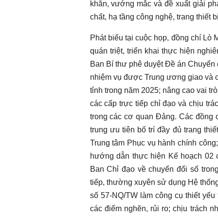
khăn, vướng mắc và đề xuất giải phá
chất, hạ tầng công nghệ, trang thiết
Phát biểu tại cuộc họp, đồng chí Lò 
quán triệt, triển khai thực hiện ng
Ban Bí thư phê duyệt Đề án Chuyển đ
nhiệm vụ được Trung ương giao và c
tỉnh trong năm 2025; nâng cao vai tr
các cấp trực tiếp chỉ đạo và chịu tr
trong các cơ quan Đảng. Các đồng c
trung ưu tiên bố trí đầy đủ trang thi
Trung tâm Phục vụ hành chính công; h
hướng dẫn thực hiện Kế hoạch 02 
Ban Chỉ đạo về chuyển đổi số trong
tiếp, thường xuyên sử dụng Hệ thống 
số 57-NQ/TW làm công cụ thiết yếu 
các điểm nghẽn, rủi ro; chịu trách 