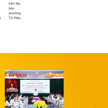
trên địa
bàn
phường
6
Tô Hiệu