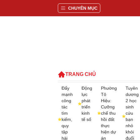
CHUYÊN MỤC
TRANG CHỦ
Đẩy
Động
Phường
Tuyên
mạnh
lực
Tô
dương
công
phát
Hiệu:
2 học
tác
triển
Cưỡng
sinh
tìm
kinh
chế thu
cứu
kiếm,
tế số
hồi đất
bạn
quy
thực
nhỏ
tập
hiện dự
khỏi
hài
án
đuối