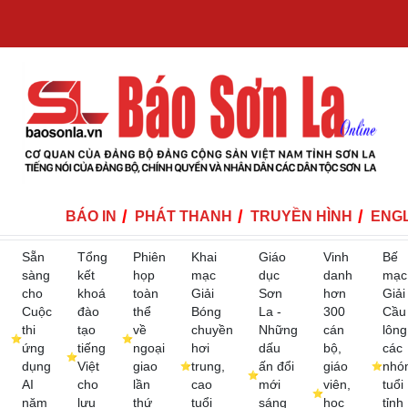
BÁO IN
PHÁT THANH
TRUYỀN HÌNH
ENGL
Sẵn
Tổng
Phiên
Khai
Giáo
Vinh
Bế
sàng
kết
họp
mạc
dục
danh
mạc
cho
khoá
toàn
Giải
Sơn
hơn
Giải
Cuộc
đào
thể
Bóng
La -
300
Cầu
thi
tạo
về
chuyền
Những
cán
lông
ứng
tiếng
ngoại
hơi
dấu
bộ,
các
dụng
Việt
giao
trung,
ấn đổi
giáo
nhó
AI
cho
lần
cao
mới
viên,
tuổi
năm
lưu
thứ
tuổi
sáng
học
tỉnh