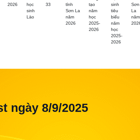
2026
học
33
tỉnh
tạo
sinh
Sơn
sinh
Sơn La
năm
tiêu
La
Lào
năm
học
biểu
năm
2026
2025-
năm
202
2026
học
2025-
2026
t ngày 8/9/2025