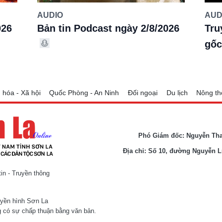
AUDIO
AUD
026
Bản tin Podcast ngày 2/8/2026
Tru
gốc
 hóa - Xã hội
Quốc Phòng - An Ninh
Đối ngoại
Du lịch
Nông th
Phó Giám đốc: Nguyễn Th
Địa chỉ: Số 10, đường Nguyễn 
n - Truyền thông
uyền hình Sơn La
 có sự chấp thuận bằng văn bản.