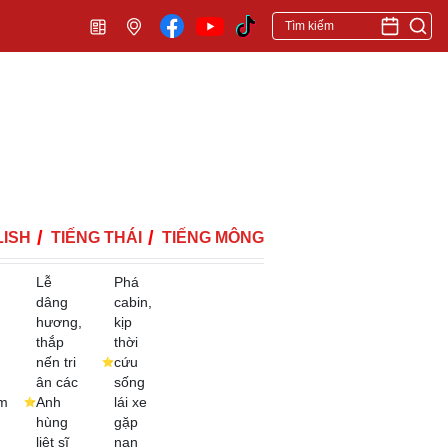
ISH
TIẾNG THÁI
TIẾNG MÔNG
Lễ
Phá
dâng
cabin,
hương,
kịp
thắp
thời
nến tri
cứu
ân các
sống
m
Anh
lái xe
hùng
gặp
liệt sĩ
nạn