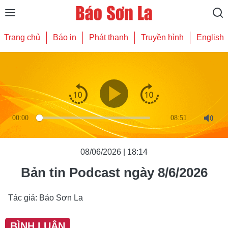
Trang chủ
Báo in
Phát thanh
Truyền hình
English
00:00
08:51
Mute
08/06/2026 | 18:14
Bản tin Podcast ngày 8/6/2026
Tác giả: Báo Sơn La
BÌNH LUẬN