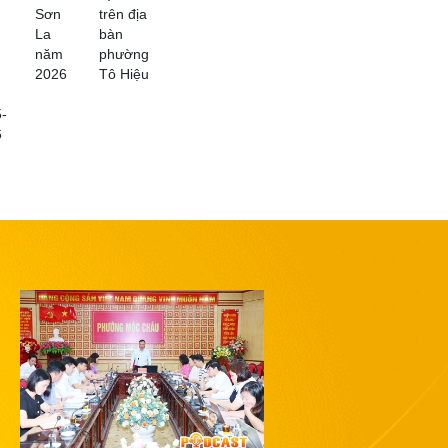
Sơn
trên địa
La
bàn
năm
phường
2026
Tô Hiệu
-
6