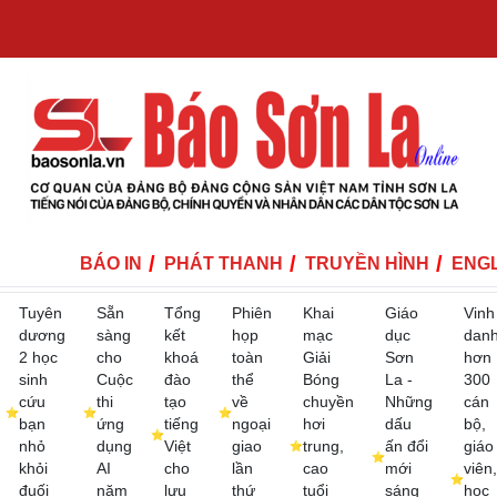
BÁO IN
PHÁT THANH
TRUYỀN HÌNH
ENGL
Tuyên
Sẵn
Tổng
Phiên
Khai
Giáo
Vinh
dương
sàng
kết
họp
mạc
dục
dan
2 học
cho
khoá
toàn
Giải
Sơn
hơn
sinh
Cuộc
đào
thể
Bóng
La -
300
cứu
thi
tạo
về
chuyền
Những
cán
bạn
ứng
tiếng
ngoại
hơi
dấu
bộ,
nhỏ
dụng
Việt
giao
trung,
ấn đổi
giáo
khỏi
AI
cho
lần
cao
mới
viên,
đuối
năm
lưu
thứ
tuổi
sáng
học