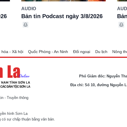
AUDIO
AUD
026
Bản tin Podcast ngày 3/8/2026
Bản
 hóa - Xã hội
Quốc Phòng - An Ninh
Đối ngoại
Du lịch
Nông th
Phó Giám đốc: Nguyễn Th
Địa chỉ: Số 10, đường Nguyễn 
n - Truyền thông
uyền hình Sơn La
 có sự chấp thuận bằng văn bản.