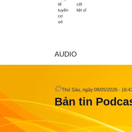
tế
cốt
tuyến
liệt sĩ
cơ
sở
AUDIO
Thứ Sáu
, ngày 08/05/2026 - 16:4
Bản tin Podcas