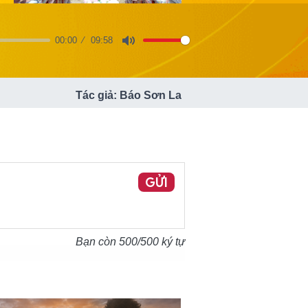
00:00
09:58
Mute
Tác giả: Báo Sơn La
GỬI
Bạn còn
500
/500 ký tự