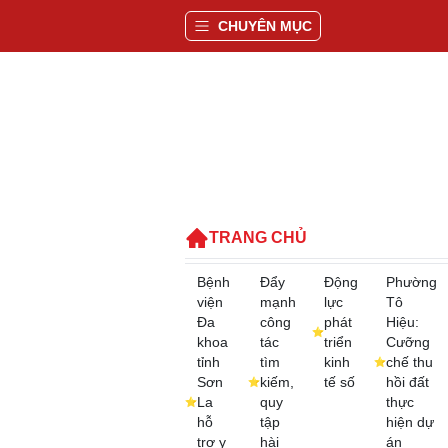
CHUYÊN MỤC
TRANG CHỦ
Bệnh
Đẩy
Động
Phường
viện
mạnh
lực
Tô
Đa
công
phát
Hiệu:
khoa
tác
triển
Cưỡng
tỉnh
tìm
kinh
chế thu
Sơn
kiếm,
tế số
hồi đất
La
quy
thực
hỗ
tập
hiện dự
trợ y
hài
án