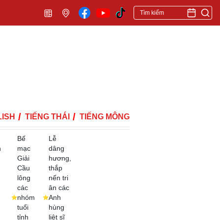
ISH
TIẾNG THÁI
TIẾNG MÔNG
Bế
Lễ
h
mạc
dâng
Giải
hương,
Cầu
thắp
lông
nến tri
các
ân các
nhóm
Anh
tuổi
hùng
tỉnh
liệt sĩ