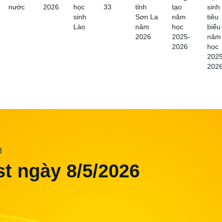
nước
2026
học
33
tỉnh
tạo
sinh
sinh
Sơn La
năm
tiêu
Lào
năm
học
biểu
2026
2025-
năm
2026
học
2025
202
3
t ngày 8/5/2026