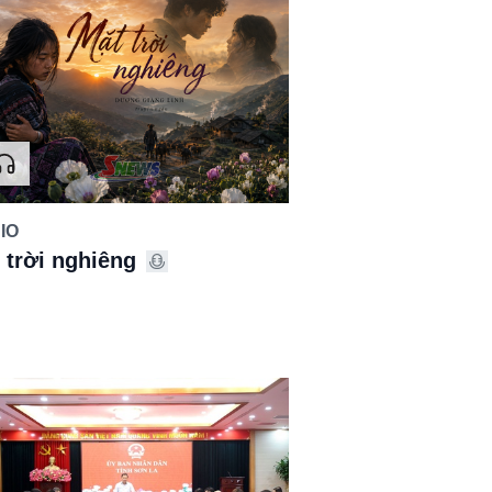
IO
 trời nghiêng