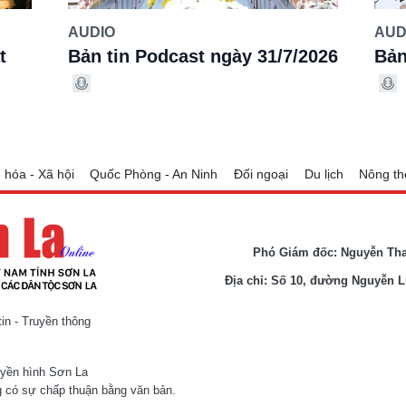
AUDIO
AUD
t
Bản tin Podcast ngày 31/7/2026
Bản
 hóa - Xã hội
Quốc Phòng - An Ninh
Đối ngoại
Du lịch
Nông th
Phó Giám đốc: Nguyễn Th
Địa chỉ: Số 10, đường Nguyễn 
n - Truyền thông
uyền hình Sơn La
 có sự chấp thuận bằng văn bản.