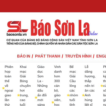
BÁO IN
PHÁT THANH
TRUYỀN HÌNH
ENGL
Phiên
Khai
Giáo
Vinh
Bế
Lễ
P
họp
mạc
dục
danh
mạc
dâng
c
toàn
Giải
Sơn
hơn
Giải
hương,
kị
thể
Bóng
La -
300
Cầu
thắp
th
về
chuyền
Những
cán
lông
nến tri
c
ngoại
hơi
dấu
bộ,
các
ân các
s
giao
trung,
ấn đổi
giáo
nhóm
Anh
lá
lần
cao
mới
viên,
tuổi
hùng
g
thứ
tuổi
sáng
học
tỉnh
liệt sĩ
n