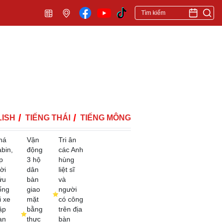
ISH
TIẾNG THÁI
TIẾNG MÔNG
há
Vận
Tri ân
abin,
động
các Anh
p
3 hộ
hùng
ời
dân
liệt sĩ
ứu
bàn
và
ống
giao
người
i xe
mặt
có công
ặp
bằng
trên địa
ạn
thực
bàn