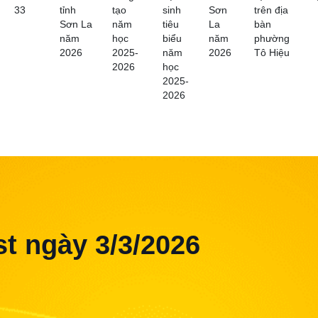
33
tỉnh
tạo
sinh
Sơn
trên địa
Sơn La
năm
tiêu
La
bàn
năm
học
biểu
năm
phường
2026
2025-
năm
2026
Tô Hiệu
2026
học
2025-
2026
t ngày 3/3/2026