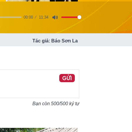
00:00
11:34
Mute
Tác giả: Báo Sơn La
GỬI
Bạn còn
500
/500 ký tự