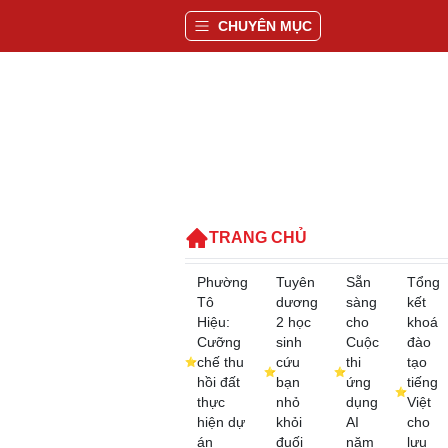
CHUYÊN MỤC
TRANG CHỦ
Phường
Tuyên
Sẵn
Tổng
Tô
dương
sàng
kết
Hiệu:
2 học
cho
khoá
Cưỡng
sinh
Cuộc
đào
chế thu
cứu
thi
tạo
hồi đất
bạn
ứng
tiếng
thực
nhỏ
dụng
Việt
hiện dự
khỏi
AI
cho
án
đuối
năm
lưu