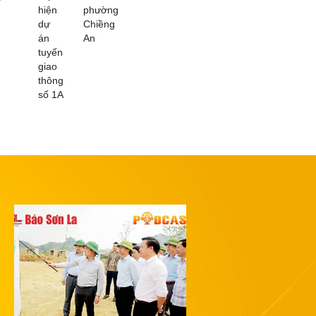
hiện
phường
dự
Chiềng
án
An
tuyến
giao
thông
số 1A