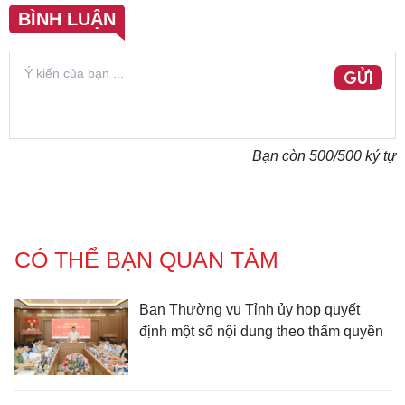
BÌNH LUẬN
GỬI
Bạn còn
500
/500 ký tự
CÓ THỂ BẠN QUAN TÂM
Ban Thường vụ Tỉnh ủy họp quyết
định một số nội dung theo thẩm quyền