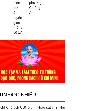
hiện
phường
dự
Chiềng
án
An
tuyến
giao
thông
số 1A
TIN ĐỌC NHIỀU
chí Chủ tịch UBND tỉnh khảo sát vị trí khu