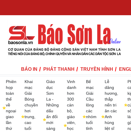
BÁO IN
PHÁT THANH
TRUYỀN HÌNH
ENGL
Phiên
Khai
Giáo
Vinh
Bế
Lễ
P
họp
mạc
dục
danh
mạc
dâng
c
toàn
Giải
Sơn
hơn
Giải
hương,
kị
thể
Bóng
La -
300
Cầu
thắp
th
về
chuyền
Những
cán
lông
nến tri
c
ngoại
hơi
dấu
bộ,
các
ân các
s
giao
trung,
ấn đổi
giáo
nhóm
Anh
lá
lần
cao
mới
viên,
tuổi
hùng
g
thứ
tuổi
sáng
học
tỉnh
liệt sĩ
n