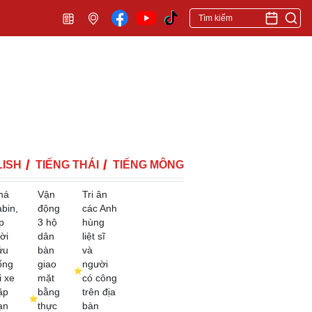
ISH
TIẾNG THÁI
TIẾNG MÔNG
há
Vận
Tri ân
abin,
động
các Anh
p
3 hộ
hùng
ời
dân
liệt sĩ
ứu
bàn
và
ống
giao
người
i xe
mặt
có công
ặp
bằng
trên địa
ạn
thực
bàn