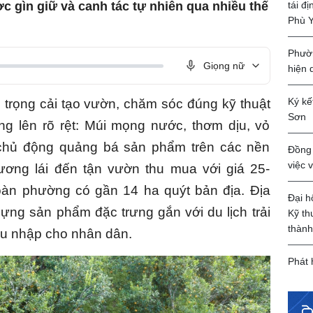
tái đ
c gìn giữ và canh tác tự nhiên qua nhiều thế
Phù 
Phườn
Giọng nữ
hiện 
Ký kế
ú trọng cải tạo vườn, chăm sóc đúng kỹ thuật
Sơn
g lên rõ rệt: Múi mọng nước, thơm dịu, vỏ
chủ động quảng bá sản phẩm trên các nền
Đồng 
việc 
hương lái đến tận vườn thu mua với giá 25-
oàn phường có gần 14 ha quýt bản địa. Địa
Đại h
ng sản phẩm đặc trưng gắn với du lịch trải
Kỹ th
thành
hu nhập cho nhân dân.
Phát 