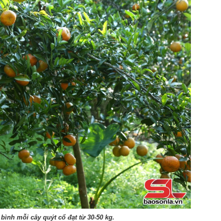
bình mỗi cây quýt cổ đạt từ 30-50 kg.