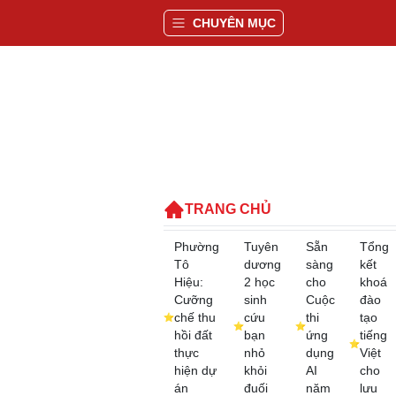
CHUYÊN MỤC
TRANG CHỦ
Phường
Tuyên
Sẵn
Tổng
Tô
dương
sàng
kết
Hiệu:
2 học
cho
khoá
Cưỡng
sinh
Cuộc
đào
chế thu
cứu
thi
tạo
hồi đất
bạn
ứng
tiếng
thực
nhỏ
dụng
Việt
hiện dự
khỏi
AI
cho
án
đuối
năm
lưu