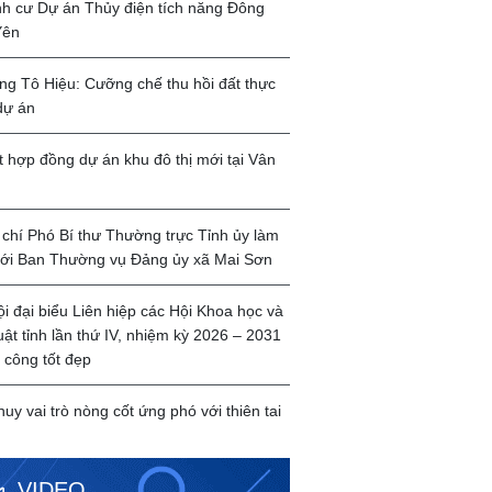
ịnh cư Dự án Thủy điện tích năng Đông
Yên
g Tô Hiệu: Cưỡng chế thu hồi đất thực
dự án
t hợp đồng dự án khu đô thị mới tại Vân
chí Phó Bí thư Thường trực Tỉnh ủy làm
với Ban Thường vụ Đảng ủy xã Mai Sơn
ội đại biểu Liên hiệp các Hội Khoa học và
uật tỉnh lần thứ IV, nhiệm kỳ 2026 – 2031
 công tốt đẹp
huy vai trò nòng cốt ứng phó với thiên tai
VIDEO