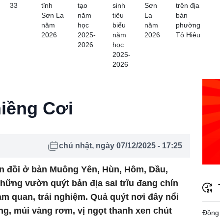
33
tỉnh
tạo
sinh
Sơn
trên địa
Sơn La
năm
tiêu
La
bàn
năm
học
biểu
năm
phường
2026
2025-
năm
2026
Tô Hiệu
2026
học
2025-
2026
iềng Cơi
chủ nhật, ngày 07/12/2025 - 17:25
n đồi ở bản Muông Yên, Hùn, Hôm, Dầu,
hững vườn quýt bản địa sai trĩu đang chín
am quan, trải nghiệm. Quả quýt nơi đây nổi
g, múi vàng rơm, vị ngọt thanh xen chút
Đồng 