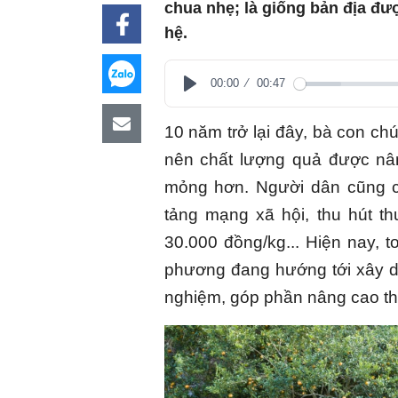
chua nhẹ; là giống bản địa đượ
hệ.
00:00
00:47
Play
10 năm trở lại đây, bà con ch
nên chất lượng quả được nân
mỏng hơn. Người dân cũng 
tảng mạng xã hội, thu hút t
30.000 đồng/kg...
Hiện nay, t
phương đang hướng tới xây dự
nghiệm, góp phần nâng cao t