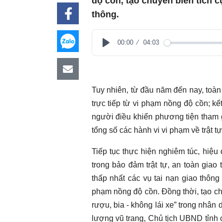
độ cồn, tạo chuyển biến tích 
thông.
00:00
04:03
Play
Tuy nhiên, từ đầu năm đến nay, toàn 
trực tiếp từ vi phạm nồng độ cồn; k
người điều khiển phương tiện tham 
tổng số các hành vi vi phạm về trật tự
Tiếp tục thực hiện nghiêm túc, hiệ
trong bảo đảm trật tự, an toàn giao
thấp nhất các vụ tai nạn giao thôn
phạm nồng độ cồn. Đồng thời, tạo chu
rượu, bia - không lái xe” trong nhân 
lượng vũ trang, Chủ tịch UBND tỉnh 