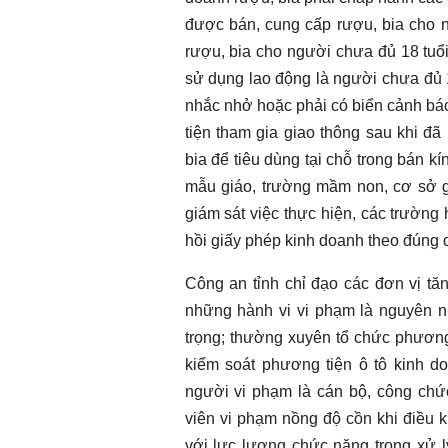
được bán, cung cấp rượu, bia cho n
rượu, bia cho người chưa đủ 18 tuổi 
sử dụng lao động là người chưa đủ 18
nhắc nhở hoặc phải có biển cảnh bá
tiện tham gia giao thông sau khi đ
bia để tiêu dùng tại chỗ trong bán kí
mẫu giáo, trường mầm non, cơ sở gi
giám sát việc thực hiện, các trường 
hồi giấy phép kinh doanh theo đúng q
Công an tỉnh chỉ đạo các đơn vị tăng
những hành vi vi phạm là nguyên n
trọng; thường xuyên tổ chức phương
kiểm soát phương tiện ô tô kinh do
người vi phạm là cán bộ, công chức
viên vi phạm nồng độ cồn khi điều 
với lực lượng chức năng trong xử l