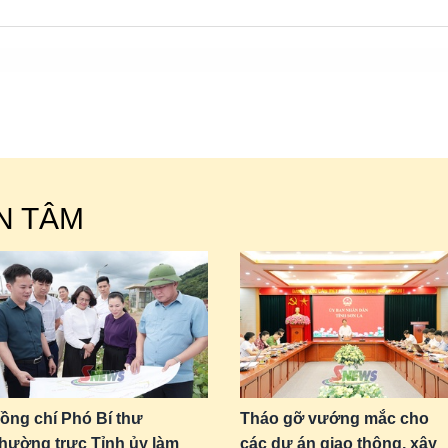
N TÂM
ồng chí Phó Bí thư
Tháo gỡ vướng mắc cho
hường trực Tỉnh ủy làm
các dự án giao thông, xây