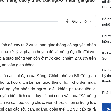
cực, nâng cao ý thức của người tham gia giao
tái đ
Phù 
Bổ nh
Giọng nữ
nghệ
Phườn
hiện 
tỉnh đã xảy ra 2 vụ tai nạn giao thông có nguyên nhân
ết quả xử lý vi phạm chuyên đề về nồng độ cồn đối với
Ký kế
gia giao thông vẫn còn ở mức cao, chiếm 27,61% trên
Sơn
, an toàn giao thông.
Đại h
Kỹ th
u quả các chỉ đạo của Đảng, Chính phủ và Bộ Công an
thành
 thông, kéo giảm tai nạn giao thông, hạn chế đến mức
g có nguyên nhân do người điều khiển phương tiện vi
Phát 
yển biến tích cực, duy trì thói quen văn hóa “Đã uống
dân và cán bộ, công chức, viên chức, chiến sĩ trong lực
chỉ đạo các sở, ban, ngành, đoàn thể, UBND cấp xã rà