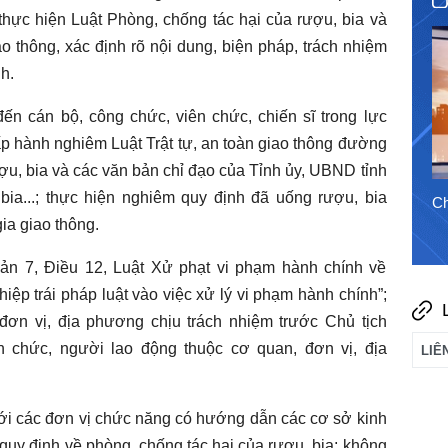
thực hiện Luật Phòng, chống tác hại của rượu, bia và
ao thông, xác định rõ nội dung, biện pháp, trách nhiệm
h.
ến cán bộ, công chức, viên chức, chiến sĩ trong lực
ấp hành nghiêm Luật Trật tự, an toàn giao thông đường
ợu, bia và các văn bản chỉ đạo của Tỉnh ủy, UBND tỉnh
bia...; thực hiện nghiêm quy định đã uống rượu, bia
4/8/2026
Chào ngày mới 3/8/2026
Ch
ia giao thông.
ản 7, Điều 12, Luật Xử phạt vi phạm hành chính về
ệp trái pháp luật vào việc xử lý vi phạm hành chính”;
đơn vị, địa phương chịu trách nhiệm trước Chủ tịch
 chức, người lao động thuộc cơ quan, đơn vị, địa
ới các đơn vị chức năng có hướng dẫn các cơ sở kinh
quy định về phòng, chống tác hại của rượu, bia; không