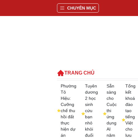
CHUYÊN MỤC
TRANG CHỦ
Phường
Tuyên
Sẵn
Tổng
Tô
dương
sàng
kết
Hiệu:
2 học
cho
khoá
Cưỡng
sinh
Cuộc
đào
chế thu
cứu
thi
tạo
hồi đất
bạn
ứng
tiếng
thực
nhỏ
dụng
Việt
hiện dự
khỏi
AI
cho
án
đuối
năm
lưu