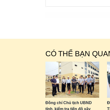
CÓ THỂ BẠN QUA
Đồng chí Chủ tịch UBND
Đ
tỉnh, kiểm tra tiến độ xây
T