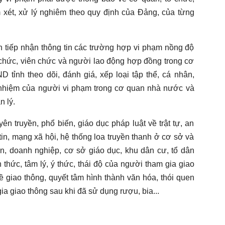
m xét, xử lý nghiêm theo quy định của Đảng, của từng
h tiếp nhận thông tin các trường hợp vi phạm nồng độ
 chức, viên chức và người lao động hợp đồng trong cơ
ỉnh theo dõi, đánh giá, xếp loại tập thể, cá nhân,
 nhiệm của người vi phạm trong cơ quan nhà nước và
 lý.
 truyền, phổ biến, giáo dục pháp luật về trật tự, an
 tin, mạng xã hội, hệ thống loa truyền thanh ở cơ sở và
uan, doanh nghiệp, cơ sở giáo dục, khu dân cư, tổ dân
hức, tâm lý, ý thức, thái độ của người tham gia giao
ề giao thông, quyết tâm hình thành văn hóa, thói quen
a giao thông sau khi đã sử dụng rượu, bia...