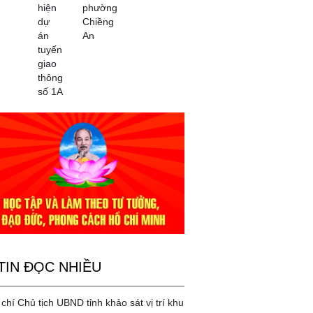
hiện
phường
dự
Chiềng
án
An
tuyến
giao
thông
số 1A
TIN ĐỌC NHIỀU
chí Chủ tịch UBND tỉnh khảo sát vị trí khu