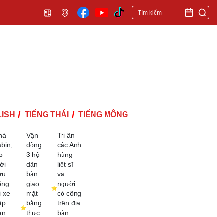
ISH
TIẾNG THÁI
TIẾNG MÔNG
há
Vận
Tri ân
abin,
động
các Anh
p
3 hộ
hùng
ời
dân
liệt sĩ
ứu
bàn
và
ống
giao
người
i xe
mặt
có công
ặp
bằng
trên địa
ạn
thực
bàn