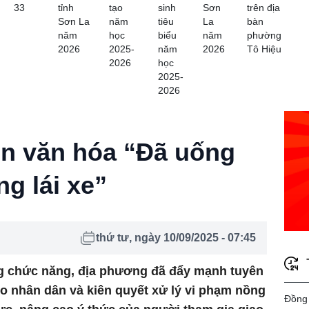
33
tỉnh
tạo
sinh
Sơn
trên địa
Sơn La
năm
tiêu
La
bàn
năm
học
biểu
năm
phường
2026
2025-
năm
2026
Tô Hiệu
2026
học
2025-
2026
uen văn hóa “Đã uống
ng lái xe”
thứ tư, ngày 10/09/2025 - 07:45
g chức năng, địa phương đã đẩy mạnh tuyên
o nhân dân và kiên quyết xử lý vi phạm nồng
Đồng 