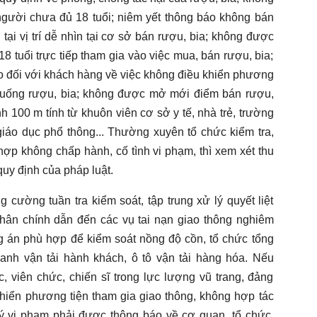
gười chưa đủ 18 tuổi; niêm yết thông báo không bán
tại vị trí dễ nhìn tại cơ sở bán rượu, bia; không được
 tuổi trực tiếp tham gia vào việc mua, bán rượu, bia;
o đối với khách hàng về việc không điều khiển phương
ã uống rượu, bia; không được mở mới điểm bán rượu,
nh 100 m tính từ khuôn viên cơ sở y tế, nhà trẻ, trường
áo dục phổ thông... Thường xuyên tổ chức kiểm tra,
hợp không chấp hành, cố tình vi phạm, thì xem xét thu
uy định của pháp luật.
 cường tuần tra kiểm soát, tập trung xử lý quyết liệt
hân chính dẫn đến các vụ tai nạn giao thông nghiêm
 án phù hợp để kiểm soát nồng độ cồn, tổ chức tổng
anh vận tải hành khách, ô tô vận tải hàng hóa. Nếu
, viên chức, chiến sĩ trong lực lượng vũ trang, đảng
khiển phương tiện tham gia giao thông, không hợp tác
ý vi phạm phải được thông báo về cơ quan, tổ chức,