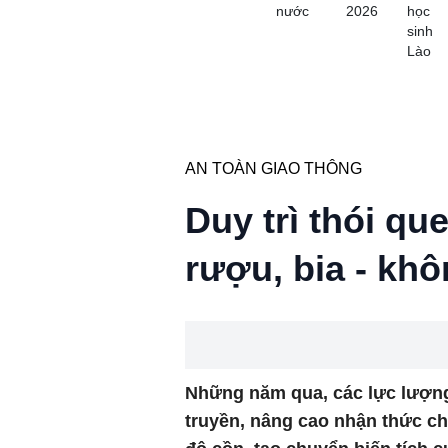
nước
2026
học
sinh
Lào
AN TOÀN GIAO THÔNG
Duy trì thói q
rượu, bia - khô
Những năm qua, các lực lượn
truyền, nâng cao nhận thức ch