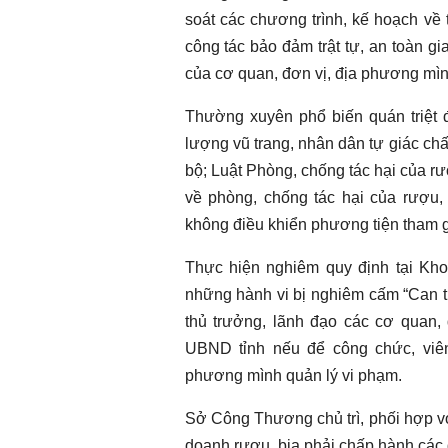
soát các chương trình, kế hoạch về 
công tác bảo đảm trật tự, an toàn gi
của cơ quan, đơn vị, địa phương mìn
Thường xuyên phổ biến quán triệt đ
lượng vũ trang, nhân dân tự giác ch
bộ; Luật Phòng, chống tác hại của rư
về phòng, chống tác hại của rượu, 
Chào ngày mới 5/8/2026
Chào ngày mới 
không điều khiển phương tiện tham g
Thực hiện nghiêm quy định tại Kho
những hành vi bị nghiêm cấm “Can thi
thủ trưởng, lãnh đạo các cơ quan, 
UBND tỉnh nếu để công chức, viên
phương mình quản lý vi phạm.
Sở Công Thương chủ trì, phối hợp v
doanh rượu, bia phải chấp hành các 