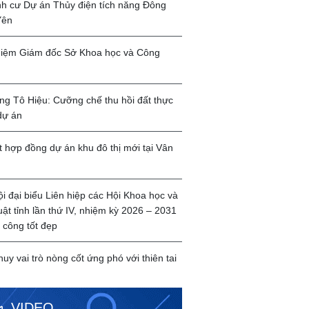
ịnh cư Dự án Thủy điện tích năng Đông
Yên
iệm Giám đốc Sở Khoa học và Công
g Tô Hiệu: Cưỡng chế thu hồi đất thực
dự án
t hợp đồng dự án khu đô thị mới tại Vân
ội đại biểu Liên hiệp các Hội Khoa học và
uật tỉnh lần thứ IV, nhiệm kỳ 2026 – 2031
 công tốt đẹp
huy vai trò nòng cốt ứng phó với thiên tai
VIDEO