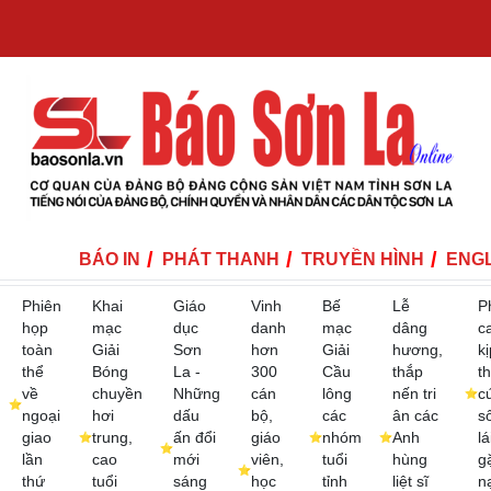
BÁO IN
PHÁT THANH
TRUYỀN HÌNH
ENGL
Phiên
Khai
Giáo
Vinh
Bế
Lễ
P
họp
mạc
dục
danh
mạc
dâng
c
toàn
Giải
Sơn
hơn
Giải
hương,
kị
thể
Bóng
La -
300
Cầu
thắp
th
về
chuyền
Những
cán
lông
nến tri
c
ngoại
hơi
dấu
bộ,
các
ân các
s
giao
trung,
ấn đổi
giáo
nhóm
Anh
lá
lần
cao
mới
viên,
tuổi
hùng
g
thứ
tuổi
sáng
học
tỉnh
liệt sĩ
n