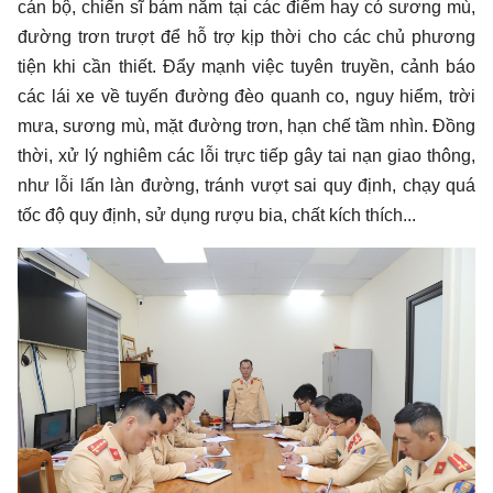
cán bộ, chiến sĩ bám nắm tại các điểm hay có sương mù,
đường trơn trượt để hỗ trợ kịp thời cho các chủ phương
tiện khi cần thiết. Đẩy mạnh việc tuyên truyền, cảnh báo
các lái xe về tuyến đường đèo quanh co, nguy hiểm, trời
mưa, sương mù, mặt đường trơn, hạn chế tầm nhìn. Đồng
thời, xử lý nghiêm các lỗi trực tiếp gây tai nạn giao thông,
như lỗi lấn làn đường, tránh vượt sai quy định, chạy quá
tốc độ quy định, sử dụng rượu bia, chất kích thích...