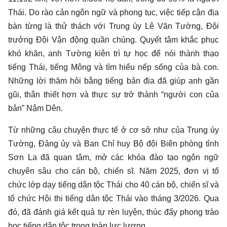
Thái. Do rào cản ngôn ngữ và phong tục, việc tiếp cận địa
bàn từng là thử thách với Trung úy Lê Văn Tường, Đội
trưởng Đội Vận động quần chúng. Quyết tâm khắc phục
khó khăn, anh Tường kiên trì tự học để nói thành thạo
tiếng Thái, tiếng Mông và tìm hiểu nếp sống của bà con.
Những lời thăm hỏi bằng tiếng bản địa đã giúp anh gần
gũi, thân thiết hơn và thực sự trở thành “người con của
bản” Nậm Dên.
Từ những câu chuyện thực tế ở cơ sở như của Trung úy
Tường, Đảng ủy và Ban Chỉ huy Bộ đội Biên phòng tỉnh
Sơn La đã quan tâm, mở các khóa đào tạo ngôn ngữ
chuyên sâu cho cán bộ, chiến sĩ. Năm 2025, đơn vị tổ
chức lớp dạy tiếng dân tộc Thái cho 40 cán bộ, chiến sĩ và
tổ chức Hội thi tiếng dân tộc Thái vào tháng 3/2026. Qua
đó, đã đánh giá kết quả tự rèn luyện, thúc đẩy phong trào
học tiếng dân tộc trong toàn lực lượng.