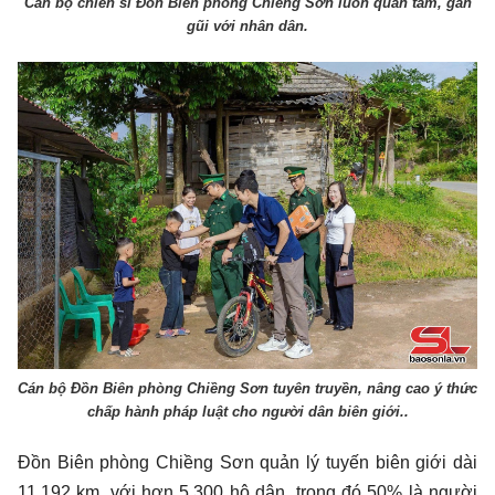
Cán bộ chiến sĩ Đồn Biên phòng Chiềng Sơn luôn quan tâm, gần
gũi với nhân dân.
Cán bộ Đồn Biên phòng Chiềng Sơn tuyên truyền, nâng cao ý thức
chấp hành pháp luật cho người dân biên giới..
Đồn Biên phòng Chiềng Sơn quản lý tuyến biên giới dài
11,192 km, với hơn 5.300 hộ dân, trong đó 50% là người