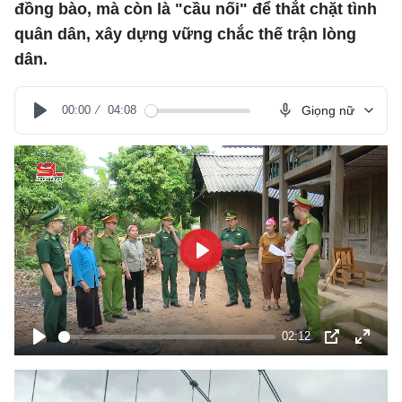
đồng bào, mà còn là "cầu nối" để thắt chặt tình
quân dân, xây dựng vững chắc thế trận lòng
dân.
00:00
04:08
Giọng nữ
Play
Play
02:12
Play
PIP
Toàn
màn