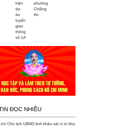
hiện
phường
dự
Chiềng
án
An
tuyến
giao
thông
số 1A
TIN ĐỌC NHIỀU
chí Chủ tịch UBND tỉnh khảo sát vị trí khu