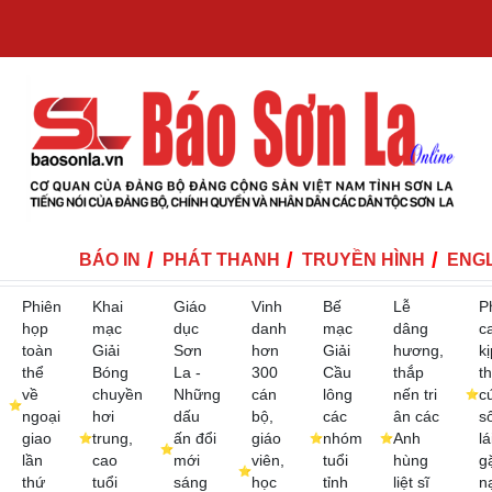
BÁO IN
PHÁT THANH
TRUYỀN HÌNH
ENGL
Phiên
Khai
Giáo
Vinh
Bế
Lễ
P
họp
mạc
dục
danh
mạc
dâng
c
toàn
Giải
Sơn
hơn
Giải
hương,
kị
thể
Bóng
La -
300
Cầu
thắp
th
về
chuyền
Những
cán
lông
nến tri
c
ngoại
hơi
dấu
bộ,
các
ân các
s
giao
trung,
ấn đổi
giáo
nhóm
Anh
lá
lần
cao
mới
viên,
tuổi
hùng
g
thứ
tuổi
sáng
học
tỉnh
liệt sĩ
n