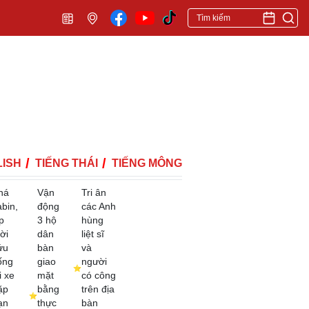
ISH
TIẾNG THÁI
TIẾNG MÔNG
há
Vận
Tri ân
abin,
động
các Anh
p
3 hộ
hùng
ời
dân
liệt sĩ
ứu
bàn
và
ống
giao
người
i xe
mặt
có công
ặp
bằng
trên địa
ạn
thực
bàn