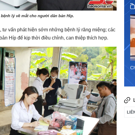
 bệnh lý về mắt cho người dân bản Híp.
Ch
m, tư vấn phát hiện sớm những bệnh lý răng miệng; các
ản Híp để kịp thời điều chỉnh, can thiệp thích hợp.
4/8/2026
Chào ngày mới 3/8/2026