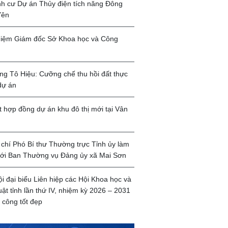
ịnh cư Dự án Thủy điện tích năng Đông
Yên
iệm Giám đốc Sở Khoa học và Công
g Tô Hiệu: Cưỡng chế thu hồi đất thực
dự án
t hợp đồng dự án khu đô thị mới tại Vân
chí Phó Bí thư Thường trực Tỉnh ủy làm
với Ban Thường vụ Đảng ủy xã Mai Sơn
ội đại biểu Liên hiệp các Hội Khoa học và
uật tỉnh lần thứ IV, nhiệm kỳ 2026 – 2031
 công tốt đẹp