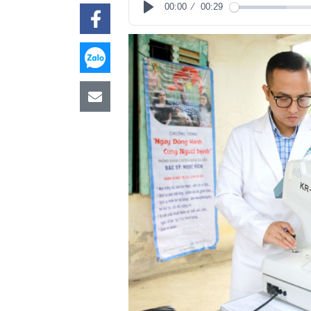
00:00
00:29
Play