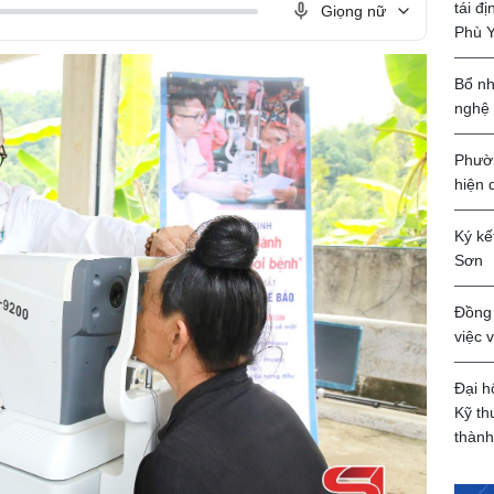
tái đ
Giọng nữ
Phù 
Bổ nh
nghệ
Phườn
hiện 
Ký kế
Sơn
Đồng 
việc 
Đại h
Kỹ th
thành