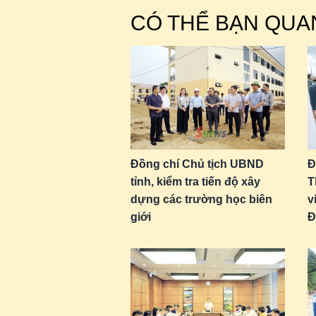
CÓ THỂ BẠN QUA
Đồng chí Chủ tịch UBND
Đ
tỉnh, kiểm tra tiến độ xây
T
dựng các trường học biên
v
giới
Đ