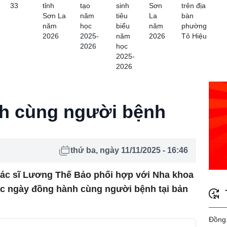
33
tỉnh
tạo
sinh
Sơn
trên địa
Sơn La
năm
tiêu
La
bàn
năm
học
biểu
năm
phường
2026
2025-
năm
2026
Tô Hiệu
2026
học
2025-
2026
h cùng người bệnh
thứ ba, ngày 11/11/2025 - 16:46
ác sĩ Lương Thế Bảo phối hợp với Nha khoa
ức ngày đồng hành cùng người bệnh tại bản
Đồng 