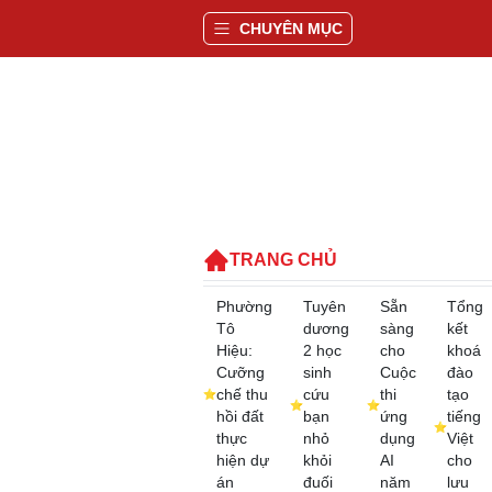
CHUYÊN MỤC
TRANG CHỦ
Phường
Tuyên
Sẵn
Tổng
Tô
dương
sàng
kết
Hiệu:
2 học
cho
khoá
Cưỡng
sinh
Cuộc
đào
chế thu
cứu
thi
tạo
hồi đất
bạn
ứng
tiếng
thực
nhỏ
dụng
Việt
hiện dự
khỏi
AI
cho
án
đuối
năm
lưu