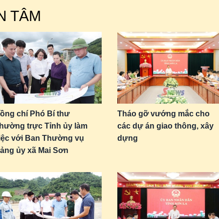
N TÂM
ồng chí Phó Bí thư
Tháo gỡ vướng mắc cho
hường trực Tỉnh ủy làm
các dự án giao thông, xây
iệc với Ban Thường vụ
dựng
ảng ủy xã Mai Sơn