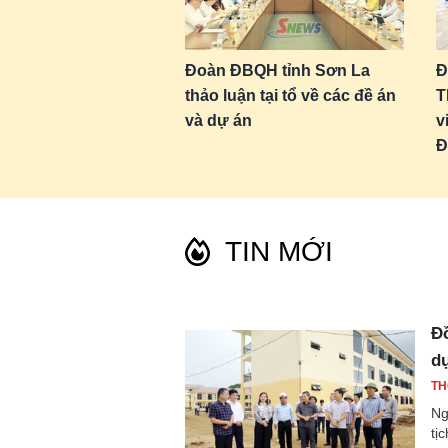
Đoàn ĐBQH tỉnh Sơn La
Đ
thảo luận tại tổ về các đề án
T
và dự án
v
Đ
TIN MỚI
Đồ
dự
TH
Ng
tị