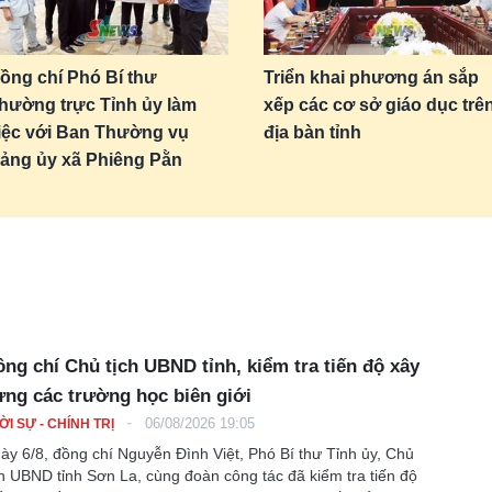
ồng chí Phó Bí thư
Triển khai phương án sắp
hường trực Tỉnh ủy làm
xếp các cơ sở giáo dục trê
iệc với Ban Thường vụ
địa bàn tỉnh
ảng ủy xã Phiêng Pằn
ng chí Chủ tịch UBND tỉnh, kiểm tra tiến độ xây
ng các trường học biên giới
-
06/08/2026 19:05
ỜI SỰ - CHÍNH TRỊ
ày 6/8, đồng chí Nguyễn Đình Việt, Phó Bí thư Tỉnh ủy, Chủ
ch UBND tỉnh Sơn La, cùng đoàn công tác đã kiểm tra tiến độ