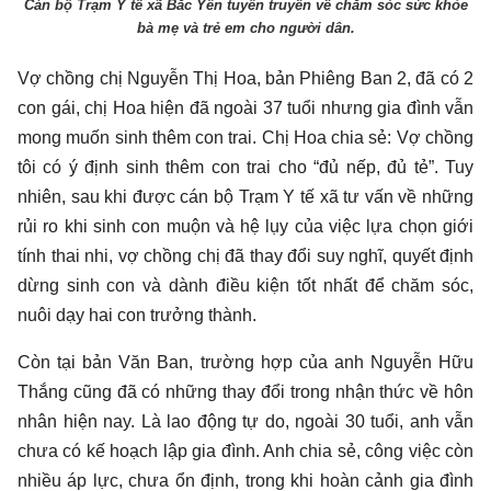
Cán bộ Trạm Y tế xã Bắc Yên tuyên truyền về chăm sóc sức khỏe
bà mẹ và trẻ em cho người dân.
Vợ chồng chị Nguyễn Thị Hoa, bản Phiêng Ban 2, đã có 2
con gái, chị Hoa hiện đã ngoài 37 tuổi nhưng gia đình vẫn
mong muốn sinh thêm con trai. Chị Hoa chia sẻ: Vợ chồng
tôi có ý định sinh thêm con trai cho “đủ nếp, đủ tẻ”. Tuy
nhiên, sau khi được cán bộ Trạm Y tế xã tư vấn về những
rủi ro khi sinh con muộn và hệ lụy của việc lựa chọn giới
tính thai nhi, vợ chồng chị đã thay đổi suy nghĩ, quyết định
dừng sinh con và dành điều kiện tốt nhất để chăm sóc,
nuôi dạy hai con trưởng thành.
Còn tại bản Văn Ban, trường hợp của anh Nguyễn Hữu
Thắng cũng đã có những thay đổi trong nhận thức về hôn
nhân hiện nay. Là lao động tự do, ngoài 30 tuổi, anh vẫn
chưa có kế hoạch lập gia đình. Anh chia sẻ, công việc còn
nhiều áp lực, chưa ổn định, trong khi hoàn cảnh gia đình