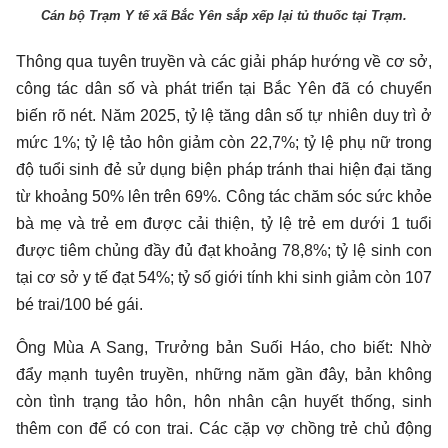
Cán bộ Trạm Y tế xã Bắc Yên sắp xếp lại tủ thuốc tại Trạm.
Thông qua tuyên truyền và các giải pháp hướng về cơ sở,
công tác dân số và phát triển tại Bắc Yên đã có chuyển
biến rõ nét. Năm 2025, tỷ lệ tăng dân số tự nhiên duy trì ở
mức 1%; tỷ lệ tảo hôn giảm còn 22,7%; tỷ lệ phụ nữ trong
độ tuổi sinh đẻ sử dụng biện pháp tránh thai hiện đại tăng
từ khoảng 50% lên trên 69%. Công tác chăm sóc sức khỏe
bà mẹ và trẻ em được cải thiện, tỷ lệ trẻ em dưới 1 tuổi
được tiêm chủng đầy đủ đạt khoảng 78,8%; tỷ lệ sinh con
tại cơ sở y tế đạt 54%; tỷ số giới tính khi sinh giảm còn 107
bé trai/100 bé gái.
Ông Mùa A Sang, Trưởng bản Suối Háo, cho biết: Nhờ
đẩy mạnh tuyên truyền, những năm gần đây, bản không
còn tình trạng tảo hôn, hôn nhân cận huyết thống, sinh
thêm con để có con trai. Các cặp vợ chồng trẻ chủ động