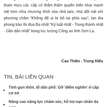
tham mưu các cấp có thẩm thẩm quyền triển khai mạnh
mẽ hơn nữa chương trình xóa nhà tạm, nhà dột nát với
phương châm “Không để ai bị bỏ lại phía sau”, lan tỏa
phong trào thi đua Ba nhất “Kỷ luật nhất - Trung thành nhất
- Gần dân nhất” trong lực lượng Công an tỉnh Sơn La.
Cao Thiên - Trung Hiếu
TIN, BÀI LIÊN QUAN
Tinh gọn thôn, tổ dân phố: Gỡ 'điểm nghẽn' ở cấp
cơ sở
Nâng cao năng lực chăm sóc, hỗ trợ nạn nhân da