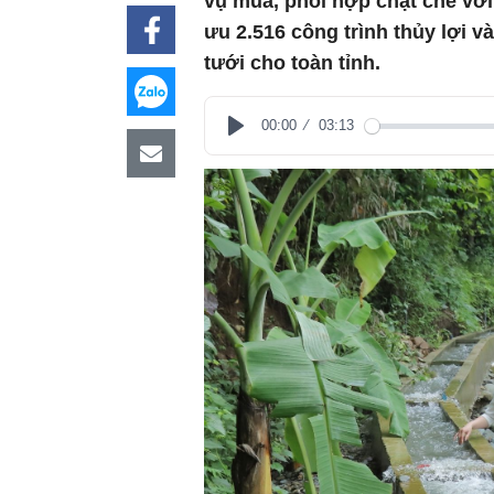
vụ mùa, phối hợp chặt chẽ với
ưu 2.516 công trình thủy lợi 
tưới cho toàn tỉnh.
00:00
03:13
Play