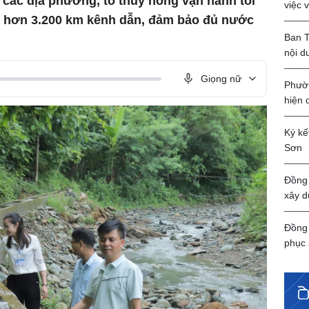
 các địa phương, tổ thủy nông vận hành tối
việc 
và hơn 3.200 km kênh dẫn, đảm bảo đủ nước
Ban T
nội d
Giọng nữ
Phườn
hiện 
Ký kế
Sơn
Đồng 
xây d
Đồng 
phục 