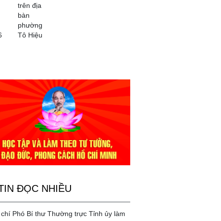
trên địa
bàn
phường
6
Tô Hiệu
TIN ĐỌC NHIỀU
chí Phó Bí thư Thường trực Tỉnh ủy làm