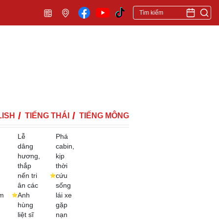
ISH
TIẾNG THÁI
TIẾNG MÔNG
Lễ
Phá
dâng
cabin,
hương,
kịp
thắp
thời
nến tri
cứu
ân các
sống
m
Anh
lái xe
hùng
gặp
liệt sĩ
nạn