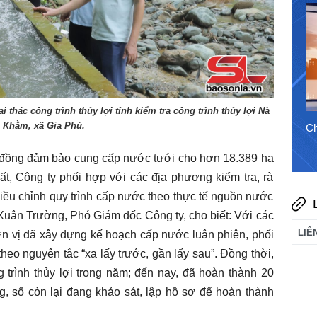
1/8/2026
thác công trình thủy lợi tỉnh kiểm tra công trình thủy lợi Nà
Khằm, xã Gia Phù.
Chào ngày mới 7/8/2026
Ch
 đồng đảm bảo cung cấp nước tưới cho hơn 18.389 ha
ất, Công ty phối hợp với các địa phương kiểm tra, rà
 điều chỉnh quy trình cấp nước theo thực tế nguồn nước
Xuân Trường, Phó Giám đốc Công ty, cho biết: Với các
ơn vị đã xây dựng kế hoạch cấp nước luân phiên, phối
theo nguyên tắc “xa lấy trước, gần lấy sau”. Đồng thời,
 trình thủy lợi trong năm; đến nay, đã hoàn thành 20
ng, số còn lại đang khảo sát, lập hồ sơ để hoàn thành