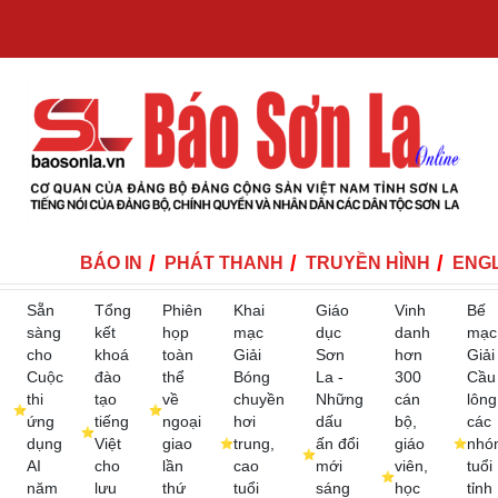
BÁO IN
PHÁT THANH
TRUYỀN HÌNH
ENGL
Sẵn
Tổng
Phiên
Khai
Giáo
Vinh
Bế
sàng
kết
họp
mạc
dục
danh
mạc
cho
khoá
toàn
Giải
Sơn
hơn
Giải
Cuộc
đào
thể
Bóng
La -
300
Cầu
thi
tạo
về
chuyền
Những
cán
lông
ứng
tiếng
ngoại
hơi
dấu
bộ,
các
dụng
Việt
giao
trung,
ấn đổi
giáo
nhó
AI
cho
lần
cao
mới
viên,
tuổi
năm
lưu
thứ
tuổi
sáng
học
tỉnh