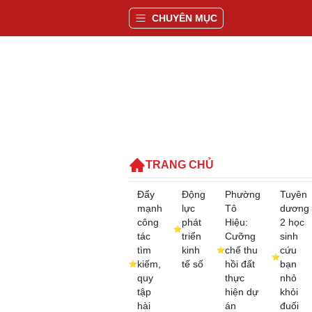
CHUYÊN MỤC
TRANG CHỦ
Đẩy
Động
Phường
Tuyên
mạnh
lực
Tô
dương
công
phát
Hiệu:
2 học
tác
triển
Cưỡng
sinh
tìm
kinh
chế thu
cứu
kiếm,
tế số
hồi đất
bạn
quy
thực
nhỏ
tập
hiện dự
khỏi
hài
án
đuối