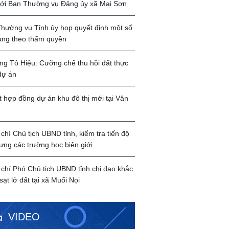
với Ban Thường vụ Đảng ủy xã Mai Sơn
hường vụ Tỉnh ủy họp quyết định một số
ung theo thẩm quyền
g Tô Hiệu: Cưỡng chế thu hồi đất thực
dự án
t hợp đồng dự án khu đô thị mới tại Vân
chí Chủ tịch UBND tỉnh, kiểm tra tiến độ
ựng các trường học biên giới
chí Phó Chủ tịch UBND tỉnh chỉ đạo khắc
sạt lở đất tại xã Muổi Nọi
VIDEO