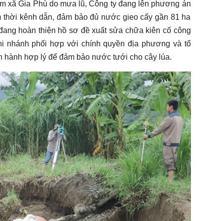
tạm xã Gia Phù do mưa lũ, Công ty đang lên phương án
m thời kênh dẫn, đảm bảo đủ nước gieo cấy gần 81 ha
ị đang hoàn thiện hồ sơ đề xuất sửa chữa kiên cố công
hi nhánh phối hợp với chính quyền địa phương và tổ
vận hành hợp lý để đảm bảo nước tưới cho cây lúa.