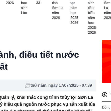
2026
học
33
tỉnh
tạo
sinh
Sơn
sinh
Sơn La
năm
tiêu
La
Lào
năm
học
biểu
năm
2026
2025-
năm
202
2026
học
2025-
2026
nh, điều tiết nước
ất
thứ năm, ngày 17/07/2025 - 07:39
ản lý, khai thác công trình thủy lợi Sơn La
 lý hiệu quả nguồn nước phục vụ sản xuất lúa
Đồng 