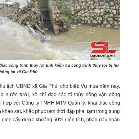
c công trình thủy lợi tỉnh kiểm tra công trình thủy lợi bị hư
hỏng tại xã Gia Phù.
ủ tịch UBND xã Gia Phù, cho biết: Vụ mùa năm nay,
o nước tưới, xã chỉ đạo các tổ thủy nông vận động
i hợp với Công ty TNHH MTV Quản lý, khai thác công
n khảo sát, khắc phục tạm thời đập phai tạm trong trung
ã gieo cấy được khoảng 50% diện tích, phấn đấu hoàn