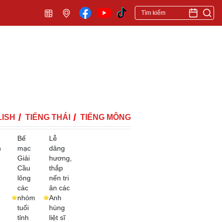
ISH
TIẾNG THÁI
TIẾNG MÔNG
Bế
Lễ
h
mạc
dâng
Giải
hương,
Cầu
thắp
lông
nến tri
các
ân các
nhóm
Anh
tuổi
hùng
tỉnh
liệt sĩ