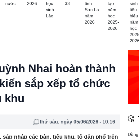
nước
2026
học
33
tỉnh
tạo
sinh
sinh
Sơn La
năm
tiêu
Lào
năm
học
biểu
2026
2025-
năm
2026
học
2025
202
uỳnh Nhai hoàn thành
iến sắp xếp tổ chức
u khu
thứ sáu, ngày 05/06/2026 - 10:16
Đồng 
 sáp nhập các bản, tiểu khu, tổ dân phố trên