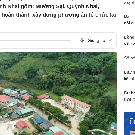
xây d
uỳnh Nhai gồm: Mường Sại, Quỳnh Nhai,
hoàn thành xây dựng phương án tổ chức lại
Ban T
nội d
Đồng 
Giọng nữ
việc 
Số hó
Đẩy m
liệt sĩ
Dự bá
07/8/