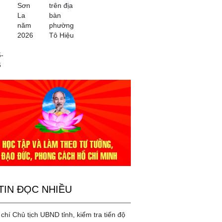
Sơn
trên địa
La
bàn
năm
phường
2026
Tô Hiệu
-
6
TIN ĐỌC NHIỀU
chí Chủ tịch UBND tỉnh, kiểm tra tiến độ