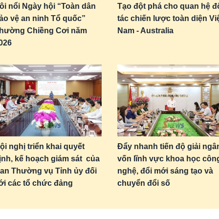
ôi nổi Ngày hội “Toàn dân
Tạo đột phá cho quan hệ đ
ảo vệ an ninh Tổ quốc”
tác chiến lược toàn diện Vi
hường Chiềng Cơi năm
Nam - Australia
026
ội nghị triển khai quyết
Đẩy nhanh tiến độ giải ngâ
ịnh, kế hoạch giám sát của
vốn lĩnh vực khoa học côn
an Thường vụ Tỉnh ủy đối
nghệ, đổi mới sáng tạo và
ới các tổ chức đảng
chuyển đổi số