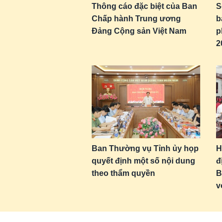
Thông cáo đặc biệt của Ban
S
Chấp hành Trung ương
b
Đảng Cộng sản Việt Nam
p
2
Ban Thường vụ Tỉnh ủy họp
H
quyết định một số nội dung
đ
theo thẩm quyền
B
v