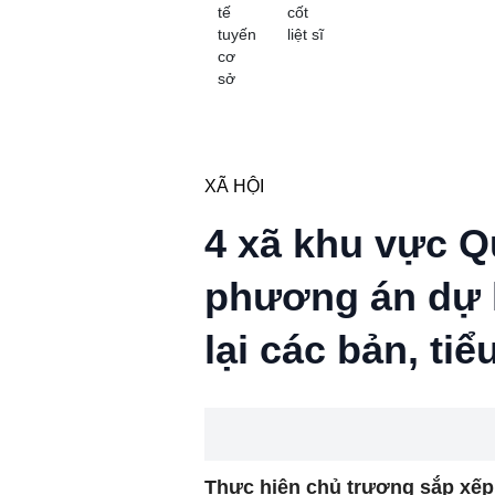
tế
cốt
tuyến
liệt sĩ
cơ
sở
XÃ HỘI
4 xã khu vực Q
phương án dự k
lại các bản, tiể
Thực hiện chủ trương sắp xếp,