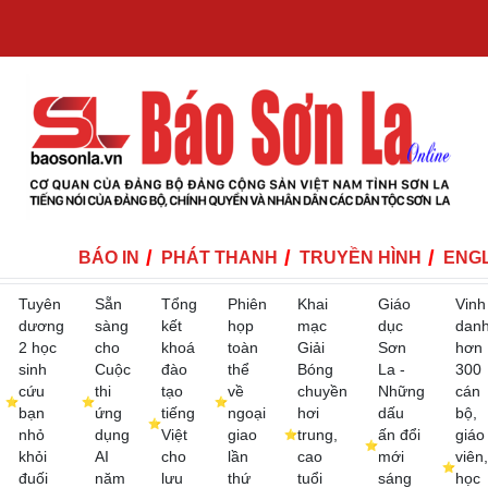
BÁO IN
PHÁT THANH
TRUYỀN HÌNH
ENGL
Tuyên
Sẵn
Tổng
Phiên
Khai
Giáo
Vinh
dương
sàng
kết
họp
mạc
dục
dan
2 học
cho
khoá
toàn
Giải
Sơn
hơn
sinh
Cuộc
đào
thể
Bóng
La -
300
cứu
thi
tạo
về
chuyền
Những
cán
bạn
ứng
tiếng
ngoại
hơi
dấu
bộ,
nhỏ
dụng
Việt
giao
trung,
ấn đổi
giáo
khỏi
AI
cho
lần
cao
mới
viên,
đuối
năm
lưu
thứ
tuổi
sáng
học