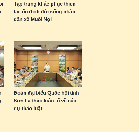
ối
Tập trung khắc phục thiên
ệt
tai, ổn định đời sống nhân
dân xã Muổi Nọi
n
Đoàn đại biểu Quốc hội tỉnh
g
Sơn La thảo luận tổ về các
dự thảo luật