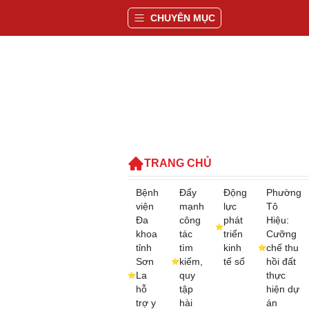
CHUYÊN MỤC
TRANG CHỦ
Bệnh
Đẩy
Động
Phường
viện
mạnh
lực
Tô
Đa
công
phát
Hiệu:
khoa
tác
triển
Cưỡng
tỉnh
tìm
kinh
chế thu
Sơn
kiếm,
tế số
hồi đất
La
quy
thực
hỗ
tập
hiện dự
trợ y
hài
án