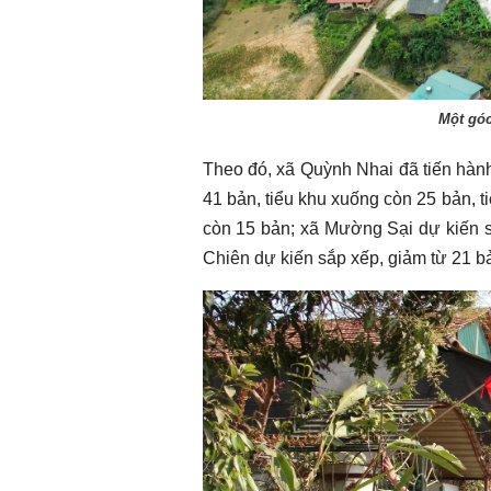
Chào ngày mới 3/8/2026
Chào ngày mới 
Một gó
Theo đó, xã Quỳnh Nhai đã tiến hành
41 bản, tiểu khu xuống còn 25 bản, 
còn 15 bản; xã Mường Sại dự kiến 
Chiên dự kiến sắp xếp, giảm từ 21 b