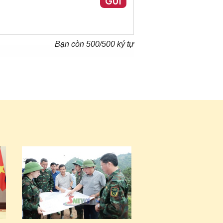
GỬI
Bạn còn
500
/500 ký tự