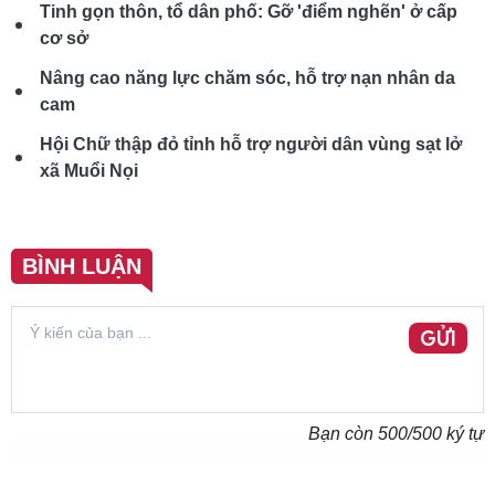
Tinh gọn thôn, tổ dân phố: Gỡ 'điểm nghẽn' ở cấp
cơ sở
Nâng cao năng lực chăm sóc, hỗ trợ nạn nhân da
cam
Hội Chữ thập đỏ tỉnh hỗ trợ người dân vùng sạt lở
xã Muổi Nọi
BÌNH LUẬN
GỬI
Bạn còn
500
/500 ký tự