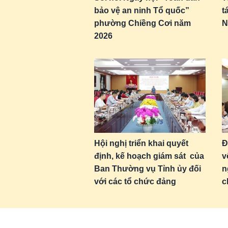
bảo vệ an ninh Tổ quốc”
t
phường Chiềng Cơi năm
N
2026
Hội nghị triển khai quyết
Đ
định, kế hoạch giám sát của
v
Ban Thường vụ Tỉnh ủy đối
n
với các tổ chức đảng
c