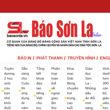
BÁO IN
PHÁT THANH
TRUYỀN HÌNH
ENGL
Tuyên
Sẵn
Tổng
Phiên
Khai
Giáo
Vinh
dương
sàng
kết
họp
mạc
dục
dan
2 học
cho
khoá
toàn
Giải
Sơn
hơn
sinh
Cuộc
đào
thể
Bóng
La -
300
cứu
thi
tạo
về
chuyền
Những
cán
bạn
ứng
tiếng
ngoại
hơi
dấu
bộ,
nhỏ
dụng
Việt
giao
trung,
ấn đổi
giáo
khỏi
AI
cho
lần
cao
mới
viên,
đuối
năm
lưu
thứ
tuổi
sáng
học