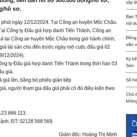
 đồng, tiền bán hồ sơ 500.000 đồng/hồ sơ,
xây d
ng/hồ sơ.
Ban T
0 phút ngày 12/12/2024. Tại Công an huyện Mộc Châu.
nội d
 Tại Công ty Đấu giá hợp danh Tiến Thành, Công an
Đồng 
iá tại Công an huyện Mộc Châu trong giờ hành chính,
việc 
u giá tài sản cho đến trước ngày mở cuộc đấu giá 02
9/12/2024).
Ký kế
Công ty Đấu giá hợp danh Tiến Thành trong thời hạn 03
Sơn
u giá.
Số hó
 giá lên, bằng bỏ phiếu gián tiếp
 giá, người tham gia đấu giá phải có đủ điều kiện theo
Chủ đ
khôn
123 866 113.
hành. ĐT: 02128 568 569.
Giám đốc: Hoàng Thị Mịnh