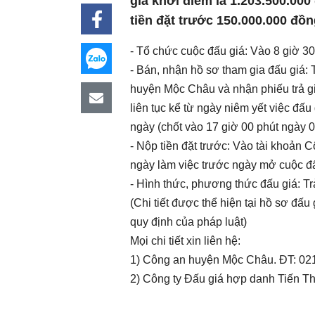
giá khởi điểm là 1.203.500.000
tiền đặt trước 150.000.000 đồ
- Tổ chức cuộc đấu giá: Vào 8 giờ 3
- Bán, nhận hồ sơ tham gia đấu giá:
huyện Mộc Châu và nhận phiếu trả g
liên tục kể từ ngày niêm yết việc đấ
ngày (chốt vào 17 giờ 00 phút ngày 0
- Nộp tiền đặt trước: Vào tài khoản 
ngày làm việc trước ngày mở cuộc đấ
- Hình thức, phương thức đấu giá: Trả
(Chi tiết được thể hiện tại hồ sơ đấu
quy định của pháp luật)
Mọi chi tiết xin liên hệ:
1) Công an huyện Mộc Châu. ĐT: 02
2) Công ty Đấu giá hợp danh Tiến T