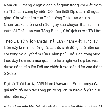
Năm 2026 mang ý nghĩa đặc biệt quan trọng khi Việt Nam
và
Thái Lan
cùng kỷ niệm 50 năm thiết lập quan hệ ngoại
giao. Chuyến thăm của Thủ tướng Thái Lan Anutin
Charnvirakul diễn ra chỉ 10 ngày sau chuyến thăm chính
thức tới Thái Lan của
Tổng Bí thư, Chủ tịch nước Tô Lâm
.
Theo Đại sứ Việt Nam tại Thái Lan Phạm Việt Hùng, sự
kiện này là minh chứng rất cụ thể, sinh động, thể hiện sự
coi trọng và quyết tâm của Chính phủ Thái Lan trong việc
thúc đẩy hơn nữa mối quan hệ hữu nghị và hợp tác vừa
được nâng cấp lên Đối tác chiến lược toàn diện vào tháng
5-2025.
Đại sứ Thái Lan tại Việt Nam Urawadee Sriphiromya đánh
giá mức độ hợp tác song phương "chưa bao giờ gần gũi
như hiện nay".
Việc nâng cấp lên Đối tác chiến lược toàn diện đi kèm với