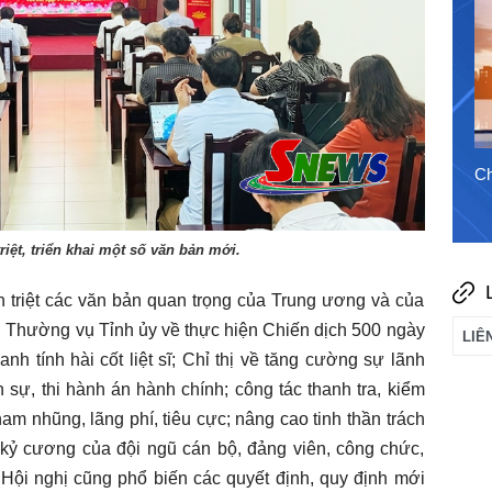
7/8/2026
Chào ngày mới 6/8/2026
Ch
riệt, triển khai một số văn bản mới.
n triệt các văn bản quan trọng của Trung ương và của
an Thường vụ Tỉnh ủy về thực hiện Chiến dịch 500 ngày
nh tính hài cốt liệt sĩ; Chỉ thị về tăng cường sự lãnh
 sự, thi hành án hành chính; công tác thanh tra, kiểm
ham nhũng, lãng phí, tiêu cực; nâng cao tinh thần trách
, kỷ cương của đội ngũ cán bộ, đảng viên, công chức,
 Hội nghị cũng phổ biến các quyết định, quy định mới