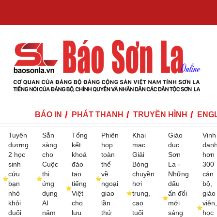
BÁO IN
PHÁT THANH
TRUYỀN HÌNH
ENGL
Tuyên
Sẵn
Tổng
Phiên
Khai
Giáo
Vinh
dương
sàng
kết
họp
mạc
dục
dan
2 học
cho
khoá
toàn
Giải
Sơn
hơn
sinh
Cuộc
đào
thể
Bóng
La -
300
cứu
thi
tạo
về
chuyền
Những
cán
bạn
ứng
tiếng
ngoại
hơi
dấu
bộ,
nhỏ
dụng
Việt
giao
trung,
ấn đổi
giáo
khỏi
AI
cho
lần
cao
mới
viên,
đuối
năm
lưu
thứ
tuổi
sáng
học