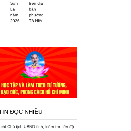
Sơn
trên địa
La
bàn
năm
phường
2026
Tô Hiệu
-
6
TIN ĐỌC NHIỀU
chí Chủ tịch UBND tỉnh, kiểm tra tiến độ