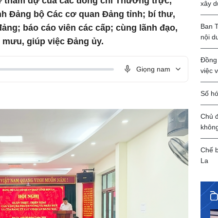
ự tham dự của các đồng chí Thường trực,
xây d
 Đảng bộ Các cơ quan Đảng tỉnh; bí thư,
Ban T
đảng; báo cáo viên các cấp; cùng lãnh đạo,
nội d
 mưu, giúp việc Đảng ủy.
Đồng 
Giọng nam
việc 
Số hó
Chủ đ
khôn
Chế b
La