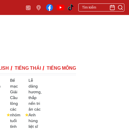
ISH
TIẾNG THÁI
TIẾNG MÔNG
Bế
Lễ
h
mạc
dâng
Giải
hương,
Cầu
thắp
lông
nến tri
các
ân các
nhóm
Anh
tuổi
hùng
tỉnh
liệt sĩ