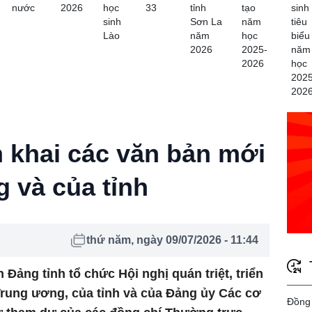
nước
2026
học
33
tỉnh
tạo
sinh
sinh
Sơn La
năm
tiêu
Lào
năm
học
biểu
2026
2025-
năm
2026
học
2025
202
ển khai các văn bản mới
 và của tỉnh
thứ năm, ngày 09/07/2026 - 11:44
Đảng tỉnh tổ chức Hội nghị quán triệt, triển
Trung ương, của tỉnh và của Đảng ủy Các cơ
Đồng 