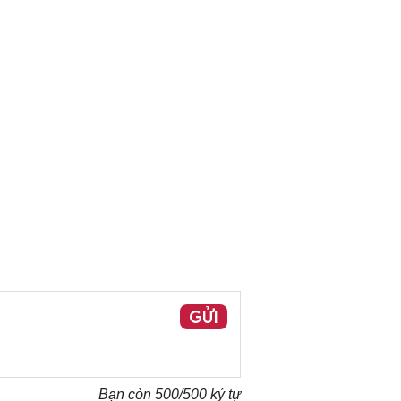
GỬI
Bạn còn
500
/500 ký tự