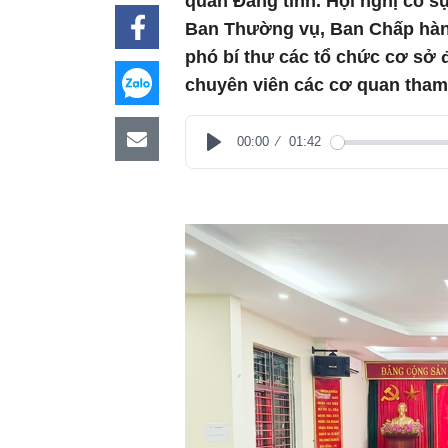
quan Đảng tỉnh. Hội nghị có s
Ban Thường vụ, Ban Chấp hành
phó bí thư các tổ chức cơ sở 
chuyên viên các cơ quan tham
00:00
01:42
Play