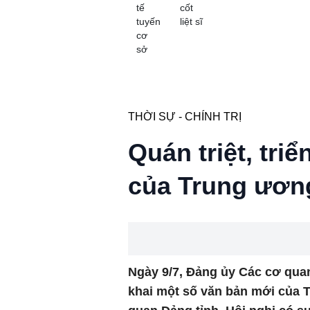
tế
cốt
tuyến
liệt sĩ
cơ
sở
THỜI SỰ - CHÍNH TRỊ
Quán triệt, tri
của Trung ương
Ngày 9/7, Đảng ủy Các cơ quan 
khai một số văn bản mới của 