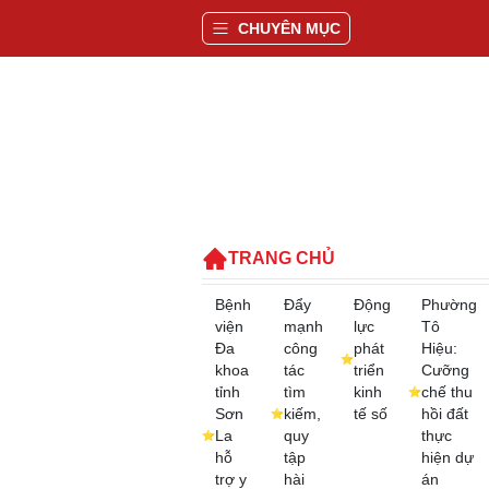
CHUYÊN MỤC
TRANG CHỦ
Bệnh
Đẩy
Động
Phường
viện
mạnh
lực
Tô
Đa
công
phát
Hiệu:
khoa
tác
triển
Cưỡng
tỉnh
tìm
kinh
chế thu
Sơn
kiếm,
tế số
hồi đất
La
quy
thực
hỗ
tập
hiện dự
trợ y
hài
án