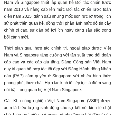
Nam và Singapore thiết lập quan hệ Đối tác chiến lược
năm 2013 và nâng cấp lên mức
Đối tác chiến lược toàn
diện
năm 2025, đánh dấu những mốc son rực rỡ trong lịch
sử phát triển quan hệ, đồng thời phản ánh mức độ tin cậy
chính trị cao, sự gắn bó lợi ích ngày càng sâu sắc trong
bối cảnh mới.
Thời gian qua, hợp tác chính trị, ngoại giao được Việt
Nam và Singapore tăng cường với tần suất trao đổi đoàn
cấp cao và các cấp gia tăng. Đảng Cộng sản Việt Nam
duy trì quan hệ hợp tác tốt đẹp với Đảng Hành động Nhân
dân (PAP) cầm quyền ở Singapore với nhiều hình thức
phong phú, thực chất. Hợp tác kinh tế tiếp tục là điểm sáng
nổi bật trong quan hệ Việt Nam-Singapore.
Các
Khu công nghiệp
Việt Nam-Singapore (VSIP) được
xem là biểu tượng sinh động cho sự kết nối kinh tế chặt
chẽ, hiệu quả giữa hai nước, ví như “ngọn hải đăng” của