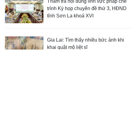
Thẩm tra nội dung lĩnh vực pháp chế
trình Kỳ họp chuyên đề thứ 3, HĐND
tỉnh Sơn La khoá XVI
Gia Lai: Tìm thấy nhiều bức ảnh khi
khai quật mộ liệt sĩ
Nữ Kiểm sát viên tận tâm với nghề
XEM THÊM