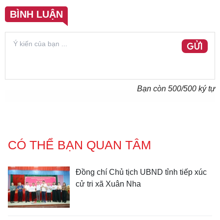
BÌNH LUẬN
GỬI
Bạn còn
500
/500 ký tự
CÓ THỂ BẠN QUAN TÂM
Đồng chí Chủ tịch UBND tỉnh tiếp xúc
cử tri xã Xuân Nha