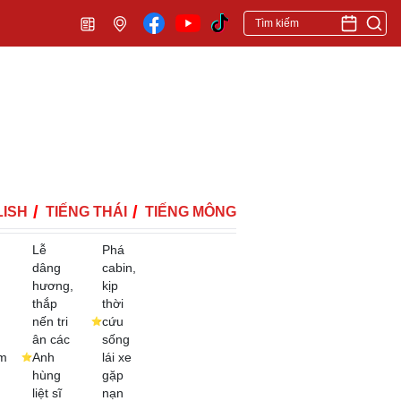
ISH
TIẾNG THÁI
TIẾNG MÔNG
Lễ
Phá
dâng
cabin,
hương,
kịp
thắp
thời
nến tri
cứu
ân các
sống
m
Anh
lái xe
hùng
gặp
liệt sĩ
nạn