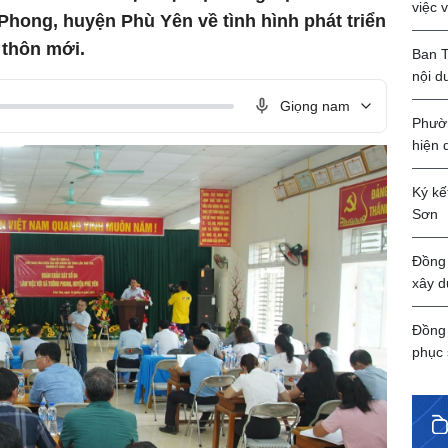
việc 
Phong, huyện Phù Yên về tình hình phát triển
 thôn mới.
Ban T
nội d
Giọng nam
Phườn
hiện 
Ký kế
Sơn
Đồng 
xây d
Đồng 
phục 