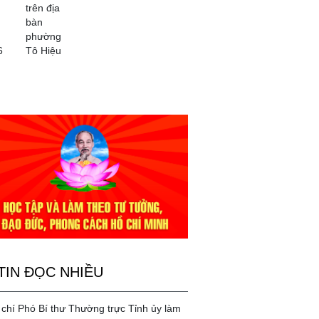
trên địa
bàn
phường
6
Tô Hiệu
TIN ĐỌC NHIỀU
chí Phó Bí thư Thường trực Tỉnh ủy làm