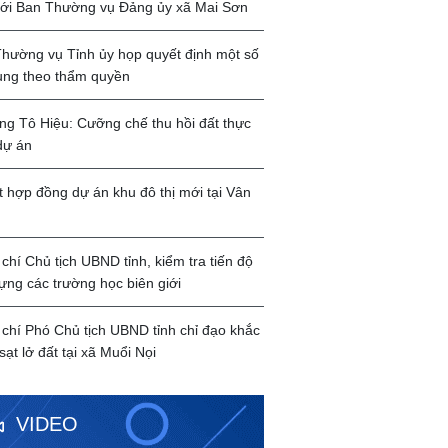
với Ban Thường vụ Đảng ủy xã Mai Sơn
hường vụ Tỉnh ủy họp quyết định một số
ung theo thẩm quyền
g Tô Hiệu: Cưỡng chế thu hồi đất thực
dự án
t hợp đồng dự án khu đô thị mới tại Vân
chí Chủ tịch UBND tỉnh, kiểm tra tiến độ
ựng các trường học biên giới
chí Phó Chủ tịch UBND tỉnh chỉ đạo khắc
sạt lở đất tại xã Muổi Nọi
VIDEO