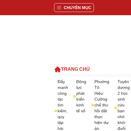
CHUYÊN MỤC
TRANG CHỦ
Đẩy
Động
Phường
Tuyên
mạnh
lực
Tô
dương
công
phát
Hiệu:
2 học
tác
triển
Cưỡng
sinh
tìm
kinh
chế thu
cứu
kiếm,
tế số
hồi đất
bạn
quy
thực
nhỏ
tập
hiện dự
khỏi
hài
án
đuối