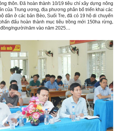
ông thôn
.
Đ
ã hoàn thành 10/19 tiêu chí xây dựng nông
ốn của Trung ương, địa phương phân bổ triển khai các
hộ dân ở các bản Bèo, Suối Tre, đã có 19 hộ di chuyển
p
hấn đấu hoàn thành mục tiêu trồng mới 150ha rừng,
iệu đồng/người/năm vào năm 2025…