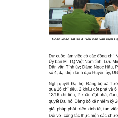
Chào ngày mới 2/8/2026
Chào ngày mới 
Đoàn khảo sát số 4 Tiểu ban văn kiện Đạ
Dự cuộc làm việc có các đồng chí: 
Ủy ban MTTQ Việt Nam tỉnh; Lưu Mi
Dân vận Tỉnh ủy; Đặng Ngọc Hậu, Ph
số 4; đại diện lãnh đạo Huyện ủy, 
Nghị quyết Đại hội Đảng bộ xã Tườ
qua 16 chỉ tiêu, 2 khâu đột phá và 
13/16 chỉ tiêu, 2 khâu đột phá, đan
quyết Đại hội Đảng bộ xã nhiệm kỳ 
giải pháp phát triển kinh tế, tạo vi
Đối với công tác thực hiện các chươn