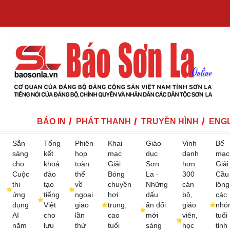
BÁO IN
PHÁT THANH
TRUYỀN HÌNH
ENGL
Sẵn
Tổng
Phiên
Khai
Giáo
Vinh
Bế
sàng
kết
họp
mạc
dục
danh
mạc
cho
khoá
toàn
Giải
Sơn
hơn
Giải
Cuộc
đào
thể
Bóng
La -
300
Cầu
thi
tạo
về
chuyền
Những
cán
lông
ứng
tiếng
ngoại
hơi
dấu
bộ,
các
dụng
Việt
giao
trung,
ấn đổi
giáo
nhó
AI
cho
lần
cao
mới
viên,
tuổi
năm
lưu
thứ
tuổi
sáng
học
tỉnh