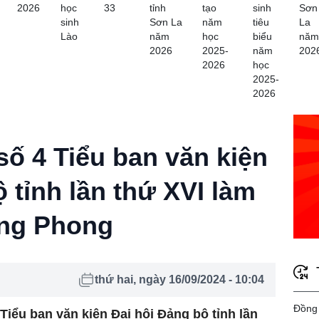
2026
học
33
tỉnh
tạo
sinh
Sơn
sinh
Sơn La
năm
tiêu
La
Lào
năm
học
biểu
năm
2026
2025-
năm
202
2026
học
2025-
2026
số 4 Tiểu ban văn kiện
 tỉnh lần thứ XVI làm
ờng Phong
thứ hai, ngày 16/09/2024 - 10:04
Đồng 
Tiểu ban văn kiện Đại hội Đảng bộ tỉnh lần