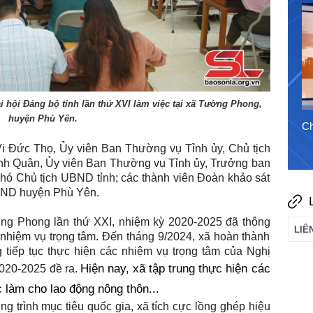
1/8/2026
i hội Đảng bộ tỉnh lần thứ XVI làm việc tại xã Tường Phong,
huyện Phù Yên.
Chào ngày mới 7/8/2026
Ch
Vi Đức Thọ, Ủy viên Ban Thường vụ Tỉnh ủy, Chủ tịch
nh Quân, Ủy viên Ban Thường vụ Tỉnh ủy, Trưởng ban
ó Chủ tịch UBND tỉnh; các thành viên Đoàn khảo sát
UBND huyện Phù Yên.
ng Phong lần thứ XXI, nhiệm kỳ 2020-2025 đã thông
6 nhiệm vụ trọng tâm. Đến tháng 9/2024, xã hoàn thành
g tiếp tục thực hiện các nhiệm vụ trọng tâm của Nghị
Hiện nay, xã tập trung thực hiện các
2020-2025 đề ra.
ệc làm cho lao động nông thôn...
g trình mục tiêu quốc gia, xã tích cực
lồng ghép hiệu