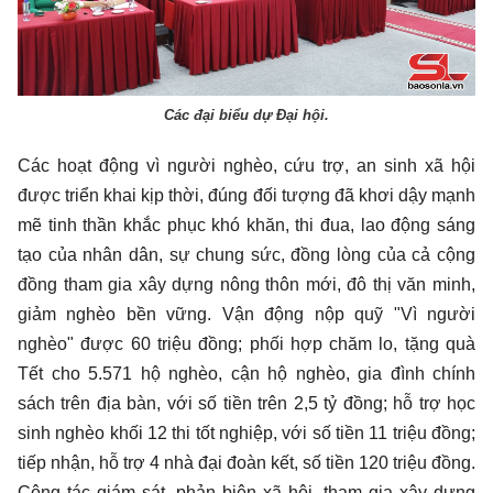
Các đại biểu dự Đại hội.
Các hoạt động vì người nghèo, cứu trợ, an sinh xã hội
được triển khai kịp thời, đúng đối tượng đã khơi dậy mạnh
mẽ tinh thần khắc phục khó khăn, thi đua, lao động sáng
tạo của nhân dân, sự chung sức, đồng lòng của cả cộng
đồng tham gia xây dựng nông thôn mới, đô thị văn minh,
giảm nghèo bền vững. Vận động nộp quỹ "Vì người
nghèo" được 60 triệu đồng; phối hợp chăm lo, tặng quà
Tết cho 5.571 hộ nghèo, cận hộ nghèo, gia đình chính
sách trên địa bàn, với số tiền trên 2,5 tỷ đồng; hỗ trợ học
sinh nghèo khối 12 thi tốt nghiệp, với số tiền 11 triệu đồng;
tiếp nhận, hỗ trợ 4 nhà đại đoàn kết, số tiền 120 triệu đồng.
Công tác giám sát, phản biện xã hội, tham gia xây dựng