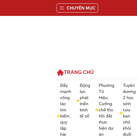
CHUYÊN MỤC
TRANG CHỦ
Đẩy
Động
Phường
Tuyên
mạnh
lực
Tô
dương
công
phát
Hiệu:
2 học
tác
triển
Cưỡng
sinh
tìm
kinh
chế thu
cứu
kiếm,
tế số
hồi đất
bạn
quy
thực
nhỏ
tập
hiện dự
khỏi
hài
án
đuối