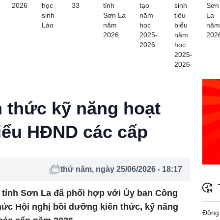
2026
học
33
tỉnh
tạo
sinh
Sơn
sinh
Sơn La
năm
tiêu
La
Lào
năm
học
biểu
năm
2026
2025-
năm
202
2026
học
2025-
2026
 thức kỹ năng hoạt
iểu HĐND các cấp
thứ năm, ngày 25/06/2026 - 18:17
tỉnh Sơn La đã phối hợp với Ủy ban Công
chức Hội nghị bồi dưỡng kiến thức, kỹ năng
Đồng 