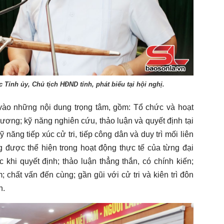
Tỉnh ủy, Chủ tịch HĐND tỉnh, phát biểu tại hội nghị.
 vào những nội dung trọng tâm, gồm: Tổ chức và hoạt
ơng; kỹ năng nghiên cứu, thảo luận và quyết định tại
 năng tiếp xúc cử tri, tiếp công dân và duy trì mối liên
 được thể hiện trong hoạt động thực tế của từng đại
khi quyết định; thảo luận thẳng thắn, có chính kiến;
; chất vấn đến cùng; gần gũi với cử tri và kiên trì đôn
n.