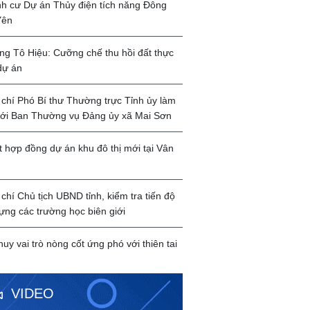
ịnh cư Dự án Thủy điện tích năng Đông
Yên
g Tô Hiệu: Cưỡng chế thu hồi đất thực
dự án
chí Phó Bí thư Thường trực Tỉnh ủy làm
với Ban Thường vụ Đảng ủy xã Mai Sơn
t hợp đồng dự án khu đô thị mới tại Vân
chí Chủ tịch UBND tỉnh, kiểm tra tiến độ
ựng các trường học biên giới
huy vai trò nòng cốt ứng phó với thiên tai
VIDEO