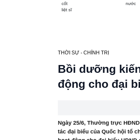
cốt
nước
liệt sĩ
THỜI SỰ - CHÍNH TRỊ
Bồi dưỡng kiến
động cho đại b
Ngày 25/6, Thường trực HĐND 
tác đại biểu của Quốc hội tổ 