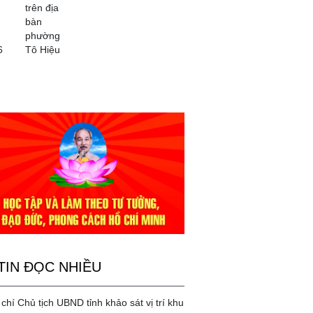
trên địa
bàn
phường
6
Tô Hiệu
TIN ĐỌC NHIỀU
chí Chủ tịch UBND tỉnh khảo sát vị trí khu