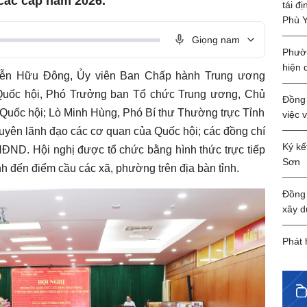
các cấp năm 2026.
tái đ
Phù 
Giọng nam
Phườn
hiện 
uyễn Hữu Đông, Ủy viên Ban Chấp hành Trung ương
uốc hội, Phó Trưởng ban Tổ chức Trung ương, Chủ
Đồng 
 Quốc hội; Lò Minh Hùng, Phó Bí thư Thường trực Tỉnh
việc 
guyên lãnh đạo các cơ quan của Quốc hội; các đồng chí
Ký kế
ND. Hội nghị được tổ chức bằng hình thức trực tiếp
Sơn
nh đến điểm cầu các xã, phường trên địa bàn tỉnh.
Đồng 
xây d
Phát 