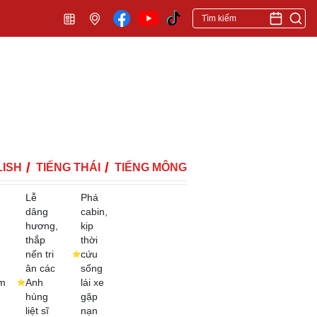
ISH
TIẾNG THÁI
TIẾNG MÔNG
Lễ
Phá
dâng
cabin,
hương,
kịp
thắp
thời
nến tri
cứu
ân các
sống
m
Anh
lái xe
hùng
gặp
liệt sĩ
nạn