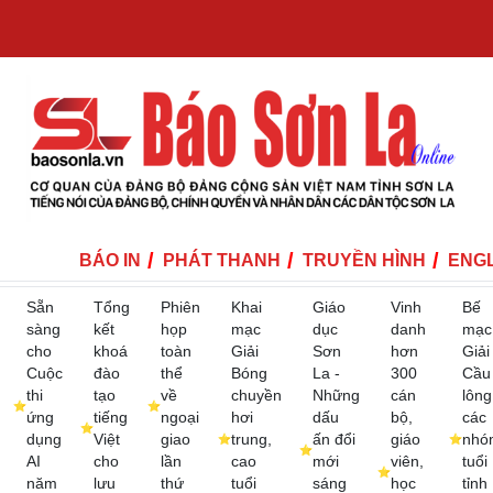
BÁO IN
PHÁT THANH
TRUYỀN HÌNH
ENGL
Sẵn
Tổng
Phiên
Khai
Giáo
Vinh
Bế
sàng
kết
họp
mạc
dục
danh
mạc
cho
khoá
toàn
Giải
Sơn
hơn
Giải
Cuộc
đào
thể
Bóng
La -
300
Cầu
thi
tạo
về
chuyền
Những
cán
lông
ứng
tiếng
ngoại
hơi
dấu
bộ,
các
dụng
Việt
giao
trung,
ấn đổi
giáo
nhó
AI
cho
lần
cao
mới
viên,
tuổi
năm
lưu
thứ
tuổi
sáng
học
tỉnh