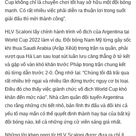
Cup không chỉ là chuyện chơi tốt hay sở hữu một đội bóng
mạnh. Có rất nhiều việc phải diễn ra thuận lợi trong suốt
giải đấu thì mới thành công”.
HLV Scaloni lấy chính hành trình vô địch của Argentina tại
World Cup 2022 làm ví dụ. Đội bóng Nam Mỹ từng gây sốc
khi thua Saudi Arabia (Arập Xêút) trong trận ra quân, phải
vượt qua Hà Lan sau loạt sút luân lưu căng thẳng ở tứ kết
và gặp vô vàn khó khăn trước Pháp trong trận chung kết
dù từng dẫn trước 2-0. Ông nhớ lại: “Chúng tôi đã trải qua
rất nhiều trở ngại và nhiều lần đứng trước nguy cơ bị loại.
Điều đó cho thấy việc giành chức vô địch World Cup khó
khăn đến mức nào”. Nhà cầm quân đội tuyển Argentina
cho rằng những chi tiết nhỏ, bản lĩnh thi đấu và đôi khi cả
yếu tố may mắn có thể quyết định thành hay bại của bất kỳ
đội bóng nào, kể cả những ứng cử viên sáng giá nhất.
Những lời khen ngợi từ HLV Scaloni được đưa ra chỉ ít