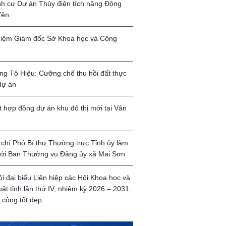
ịnh cư Dự án Thủy điện tích năng Đông
Yên
iệm Giám đốc Sở Khoa học và Công
g Tô Hiệu: Cưỡng chế thu hồi đất thực
dự án
t hợp đồng dự án khu đô thị mới tại Vân
chí Phó Bí thư Thường trực Tỉnh ủy làm
với Ban Thường vụ Đảng ủy xã Mai Sơn
ội đại biểu Liên hiệp các Hội Khoa học và
uật tỉnh lần thứ IV, nhiệm kỳ 2026 – 2031
 công tốt đẹp