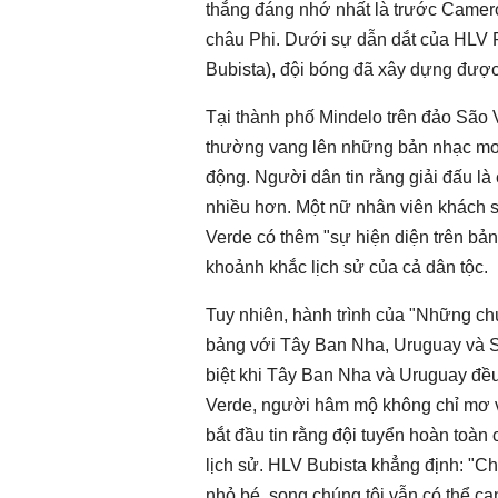
thắng đáng nhớ nhất là trước Camero
châu Phi. Dưới sự dẫn dắt của HLV P
Bubista), đội bóng đã xây dựng được l
Tại thành phố Mindelo trên đảo São 
thường vang lên những bản nhạc mo
động. Người dân tin rằng giải đấu là
nhiều hơn. Một nữ nhân viên khách 
Verde có thêm "sự hiện diện trên bản 
khoảnh khắc lịch sử của cả dân tộc.
Tuy nhiên, hành trình của "Những c
bảng với Tây Ban Nha, Uruguay và Sa
biệt khi Tây Ban Nha và Uruguay đề
Verde, người hâm mộ không chỉ mơ về
bắt đầu tin rằng đội tuyển hoàn toàn
lịch sử. HLV Bubista khẳng định: "Ch
nhỏ bé, song chúng tôi vẫn có thể cạ