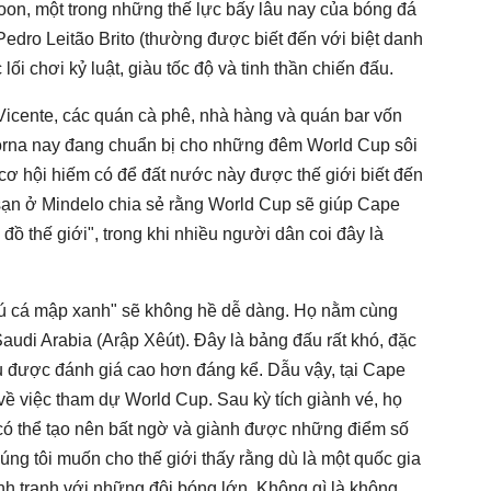
on, một trong những thế lực bấy lâu nay của bóng đá
edro Leitão Brito (thường được biết đến với biệt danh
ối chơi kỷ luật, giàu tốc độ và tinh thần chiến đấu.
Vicente, các quán cà phê, nhà hàng và quán bar vốn
rna nay đang chuẩn bị cho những đêm World Cup sôi
 cơ hội hiếm có để đất nước này được thế giới biết đến
sạn ở Mindelo chia sẻ rằng World Cup sẽ giúp Cape
đồ thế giới", trong khi nhiều người dân coi đây là
hú cá mập xanh" sẽ không hề dễ dàng. Họ nằm cùng
udi Arabia (Arập Xêút). Đây là bảng đấu rất khó, đặc
u được đánh giá cao hơn đáng kể. Dẫu vậy, tại Cape
 việc tham dự World Cup. Sau kỳ tích giành vé, họ
 có thể tạo nên bất ngờ và giành được những điểm số
úng tôi muốn cho thế giới thấy rằng dù là một quốc gia
nh tranh với những đội bóng lớn. Không gì là không