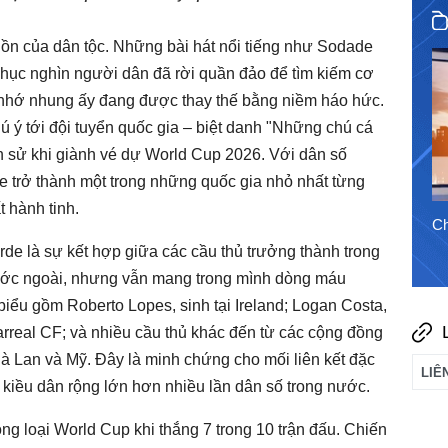
hồn của dân tộc. Những bài hát nổi tiếng như Sodade
30/7/2026
hục nghìn người dân đã rời quần đảo để tìm kiếm cơ
 nhớ nhung ấy đang được thay thế bằng niềm háo hức.
ý tới đội tuyển quốc gia – biệt danh "Những chú cá
h sử khi giành vé dự World Cup 2026. Với dân số
 trở thành một trong những quốc gia nhỏ nhất từng
t hành tinh.
Chào ngày mới 5/8/2026
Ch
de là sự kết hợp giữa các cầu thủ trưởng thành trong
ước ngoài, nhưng vẫn mang trong mình dòng máu
ểu gồm Roberto Lopes, sinh tại Ireland; Logan Costa,
larreal CF; và nhiều cầu thủ khác đến từ các cộng đồng
 Lan và Mỹ. Đây là minh chứng cho mối liên kết đặc
 kiều dân rộng lớn hơn nhiều lần dân số trong nước.
 loại World Cup khi thắng 7 trong 10 trận đấu. Chiến