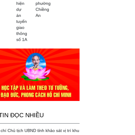
hiện
phường
dự
Chiềng
án
An
tuyến
giao
thông
số 1A
TIN ĐỌC NHIỀU
chí Chủ tịch UBND tỉnh khảo sát vị trí khu