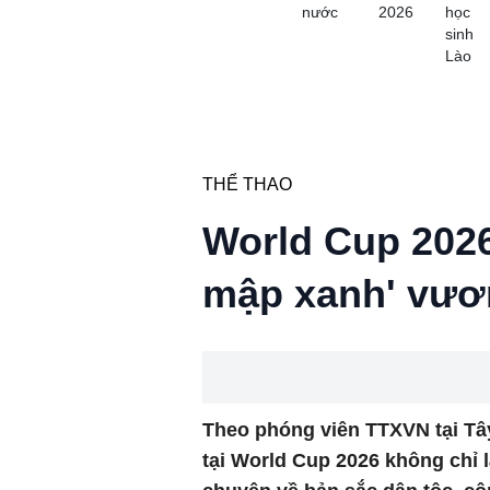
nước
2026
học
sinh
Lào
THỂ THAO
World Cup 2026
mập xanh' vươn
Theo phóng viên TTXVN tại Tây
tại World Cup 2026 không chỉ l