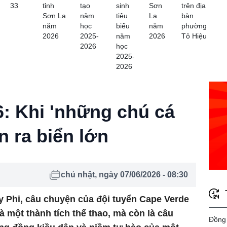
33
tỉnh
tạo
sinh
Sơn
trên địa
Sơn La
năm
tiêu
La
bàn
năm
học
biểu
năm
phường
2026
2025-
năm
2026
Tô Hiệu
2026
học
2025-
2026
: Khi 'những chú cá
 ra biển lớn
chủ nhật, ngày 07/06/2026 - 08:30
 Phi, câu chuyện của đội tuyển Cape Verde
à một thành tích thể thao, mà còn là câu
Đồng 