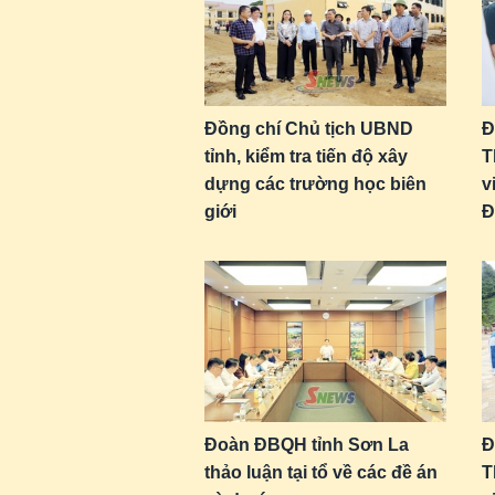
Đồng chí Chủ tịch UBND
Đ
tỉnh, kiểm tra tiến độ xây
T
dựng các trường học biên
v
giới
Đ
Đoàn ĐBQH tỉnh Sơn La
Đ
thảo luận tại tổ về các đề án
T