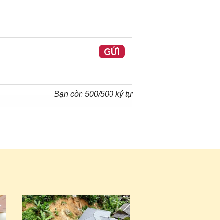
GỬI
Bạn còn
500
/500 ký tự