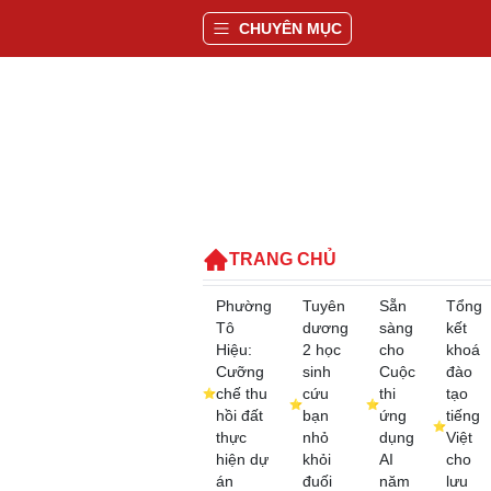
CHUYÊN MỤC
TRANG CHỦ
Phường
Tuyên
Sẵn
Tổng
Tô
dương
sàng
kết
Hiệu:
2 học
cho
khoá
Cưỡng
sinh
Cuộc
đào
chế thu
cứu
thi
tạo
hồi đất
bạn
ứng
tiếng
thực
nhỏ
dụng
Việt
hiện dự
khỏi
AI
cho
án
đuối
năm
lưu