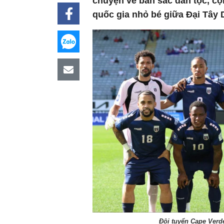
chuyện về bản sắc dân tộc, cộ
quốc gia nhỏ bé giữa Đại Tây
Đội tuyển Cape Verd