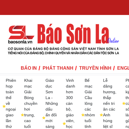
BÁO IN
PHÁT THANH
TRUYỀN HÌNH
ENGL
Phiên
Khai
Giáo
Vinh
Bế
Lễ
P
họp
mạc
dục
danh
mạc
dâng
c
toàn
Giải
Sơn
hơn
Giải
hương,
kị
thể
Bóng
La -
300
Cầu
thắp
th
về
chuyền
Những
cán
lông
nến tri
c
ngoại
hơi
dấu
bộ,
các
ân các
s
giao
trung,
ấn đổi
giáo
nhóm
Anh
lá
lần
cao
mới
viên,
tuổi
hùng
g
thứ
tuổi
sáng
học
tỉnh
liệt sĩ
n