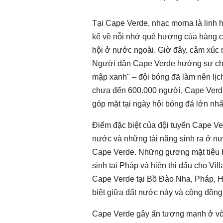
Tại Cape Verde, nhạc morna là linh 
Chào ngày mới 31/7/2026
Chào ngày mới 
kể về nỗi nhớ quê hương của hàng c
hội ở nước ngoài. Giờ đây, cảm xúc
Người dân Cape Verde hướng sự chú 
mập xanh" – đội bóng đã làm nên lịc
chưa đến 600.000 người, Cape Verde
góp mặt tại ngày hội bóng đá lớn nhấ
Điểm đặc biệt của đội tuyển Cape Ver
nước và những tài năng sinh ra ở n
Cape Verde. Những gương mặt tiêu bi
sinh tại Pháp và hiện thi đấu cho Vil
Cape Verde tại Bồ Đào Nha, Pháp, Hà
biệt giữa đất nước này và cộng đồng
Cape Verde gây ấn tượng mạnh ở vòng