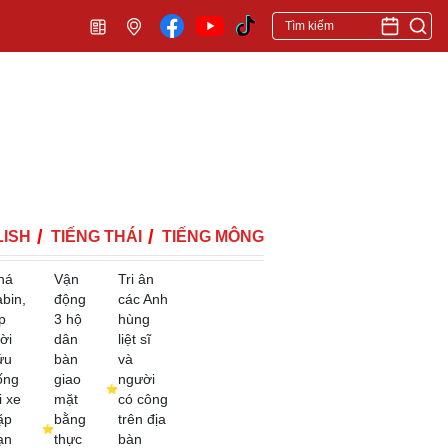
ISH
TIẾNG THÁI
TIẾNG MÔNG
há
Vận
Tri ân
abin,
động
các Anh
p
3 hộ
hùng
ời
dân
liệt sĩ
ứu
bàn
và
ống
giao
người
i xe
mặt
có công
ặp
bằng
trên địa
ạn
thực
bàn