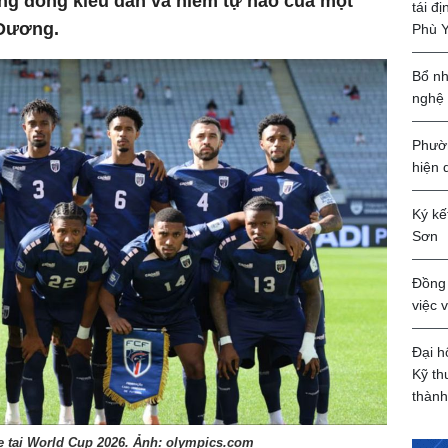
ng đồng kiều dân và niềm tự hào của một
tái đ
 Dương.
Phù 
Bổ nh
nghệ
Phườn
hiện 
Ký kế
Sơn
Đồng 
việc 
Đại h
Kỹ th
thành
e tại World Cup 2026. Ảnh: olympics.com