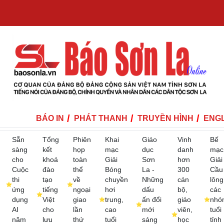
BÁO IN
PHÁT THANH
TRUYỀN HÌNH
ENGL
Sẵn
Tổng
Phiên
Khai
Giáo
Vinh
Bế
sàng
kết
họp
mạc
dục
danh
mạc
cho
khoá
toàn
Giải
Sơn
hơn
Giải
Cuộc
đào
thể
Bóng
La -
300
Cầu
thi
tạo
về
chuyền
Những
cán
lông
ứng
tiếng
ngoại
hơi
dấu
bộ,
các
dụng
Việt
giao
trung,
ấn đổi
giáo
nhó
AI
cho
lần
cao
mới
viên,
tuổi
năm
lưu
thứ
tuổi
sáng
học
tỉnh