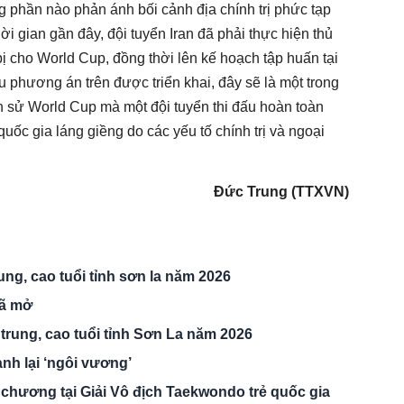
ng phần nào phản ánh bối cảnh địa chính trị phức tạp
i gian gần đây, đội tuyển Iran đã phải thực hiện thủ
bị cho World Cup, đồng thời lên kế hoạch tập huấn tại
u phương án trên được triển khai, đây sẽ là một trong
h sử World Cup mà một đội tuyển thi đấu hoàn toàn
 quốc gia láng giềng do các yếu tố chính trị và ngoại
Đức Trung (TTXVN)
ng, cao tuổi tỉnh sơn la năm 2026
ã mở
trung, cao tuổi tỉnh Sơn La năm 2026
h lại ‘ngôi vương’
chương tại Giải Vô địch Taekwondo trẻ quốc gia