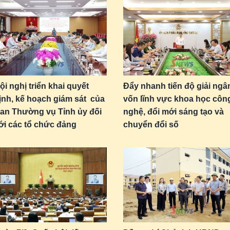
ội nghị triển khai quyết
Đẩy nhanh tiến độ giải ngâ
ịnh, kế hoạch giám sát của
vốn lĩnh vực khoa học côn
an Thường vụ Tỉnh ủy đối
nghệ, đổi mới sáng tạo và
ới các tổ chức đảng
chuyển đổi số