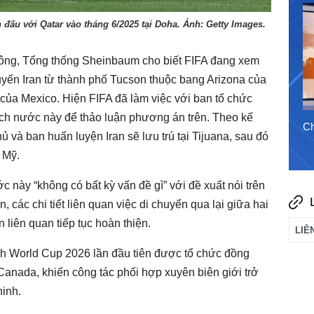
31/7/2026
n đấu với Qatar vào tháng 6/2025 tại Doha. Ảnh: Getty Images.
ông, Tổng thống Sheinbaum cho biết FIFA đang xem
tuyển Iran từ thành phố Tucson thuộc bang Arizona của
 của Mexico. Hiện FIFA đã làm việc với ban tổ chức
ch nước này để thảo luận phương án trên. Theo kế
Chào ngày mới 6/8/2026
Ch
 và ban huấn luyện Iran sẽ lưu trú tại Tijuana, sau đó
 Mỹ.
này “không có bất kỳ vấn đề gì” với đề xuất nói trên
, các chi tiết liên quan việc di chuyển qua lại giữa hai
liên quan tiếp tục hoàn thiện.
ảnh World Cup 2026 lần đầu tiên được tổ chức đồng
Canada, khiến công tác phối hợp xuyên biên giới trở
ninh.