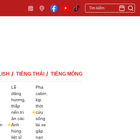
ISH
TIẾNG THÁI
TIẾNG MÔNG
Lễ
Phá
dâng
cabin,
hương,
kịp
thắp
thời
nến tri
cứu
ân các
sống
m
Anh
lái xe
hùng
gặp
liệt sĩ
nạn