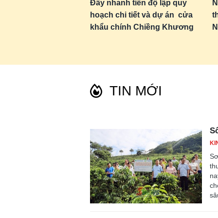
Đẩy nhanh tiến độ lập quy
N
hoạch chi tiết và dự án cửa
t
khẩu chính Chiềng Khương
N
TIN MỚI
Số
KI
Sơ
th
na
ch
sâ