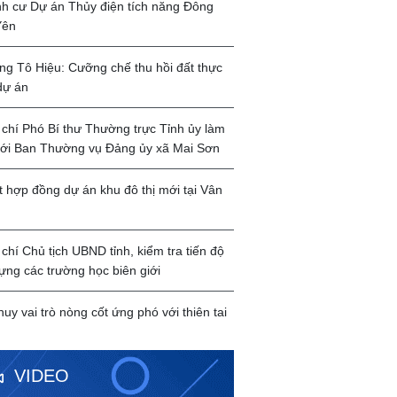
ịnh cư Dự án Thủy điện tích năng Đông
Yên
g Tô Hiệu: Cưỡng chế thu hồi đất thực
dự án
chí Phó Bí thư Thường trực Tỉnh ủy làm
với Ban Thường vụ Đảng ủy xã Mai Sơn
t hợp đồng dự án khu đô thị mới tại Vân
chí Chủ tịch UBND tỉnh, kiểm tra tiến độ
ựng các trường học biên giới
huy vai trò nòng cốt ứng phó với thiên tai
VIDEO