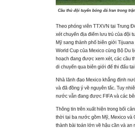
Chào ngày mới 1/8/2026
Chào ngày mới 
Cầu thủ đội tuyển bóng đá Iran trong trậ
Theo phóng viên TTXVN tại Trung Đ
xét chuyển địa điểm lưu trú của đội 
Mỹ sang thành phố biên giới Tijuana
World Cup của Mexico cùng Bộ Du lị
hoạch đang được xem xét, các cầu thủ
di chuyển qua biên giới để thi đấu tại
Nhà lãnh đạo Mexico khẳng định nước 
và đã đồng ý về nguyên tắc. Tuy nhiên
nước vẫn đang được FIFA và các bên 
Thông tin trên xuất hiện trong bối c
thời tại ba nước gồm Mỹ, Mexico và 
thành bài toán lớn về hậu cần và an 