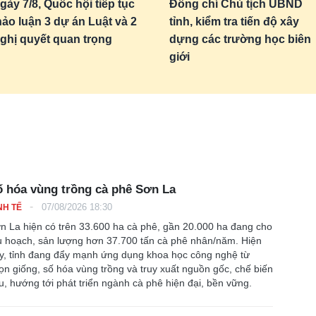
gày 7/8, Quốc hội tiếp tục
Đồng chí Chủ tịch UBND
hảo luận 3 dự án Luật và 2
tỉnh, kiểm tra tiến độ xây
ghị quyết quan trọng
dựng các trường học biên
giới
 hóa vùng trồng cà phê Sơn La
-
07/08/2026 18:30
NH TẾ
n La hiện có trên 33.600 ha cà phê, gần 20.000 ha đang cho
u hoạch, sản lượng hơn 37.700 tấn cà phê nhân/năm. Hiện
y, tỉnh đang đẩy mạnh ứng dụng khoa học công nghệ từ
ọn giống, số hóa vùng trồng và truy xuất nguồn gốc, chế biến
u, hướng tới phát triển ngành cà phê hiện đại, bền vững.