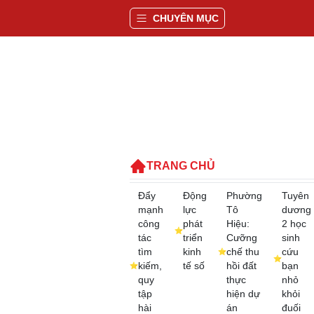
CHUYÊN MỤC
TRANG CHỦ
Đẩy
Động
Phường
Tuyên
mạnh
lực
Tô
dương
công
phát
Hiệu:
2 học
tác
triển
Cưỡng
sinh
tìm
kinh
chế thu
cứu
kiếm,
tế số
hồi đất
bạn
quy
thực
nhỏ
tập
hiện dự
khỏi
hài
án
đuối