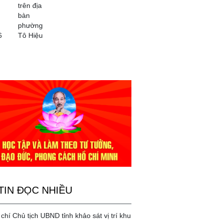
trên địa
bàn
phường
6
Tô Hiệu
TIN ĐỌC NHIỀU
chí Chủ tịch UBND tỉnh khảo sát vị trí khu