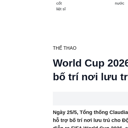
cốt
nước
liệt sĩ
THỂ THAO
World Cup 2026
bố trí nơi lưu t
Ngày 25/5, Tổng thống Claudia
hỗ trợ bố trí nơi lưu trú cho Đ