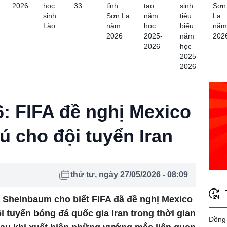
2026
học
33
tỉnh
tạo
sinh
Sơn
sinh
Sơn La
năm
tiêu
La
Lào
năm
học
biểu
năm
2026
2025-
năm
202
2026
học
2025-
2026
: FIFA đề nghị Mexico
rú cho đội tuyển Iran
thứ tư, ngày 27/05/2026 - 08:09
 Sheinbaum cho biết FIFA đã đề nghị Mexico
ội tuyển bóng đá quốc gia Iran trong thời gian
Đồng 