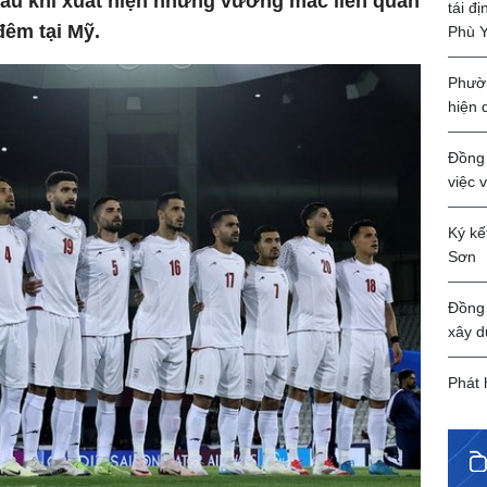
sau khi xuất hiện những vướng mắc liên quan
tái đ
đêm tại Mỹ.
Phù 
Phườn
hiện 
Đồng 
việc 
Ký kế
Sơn
Đồng 
xây d
Phát 