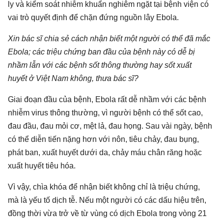
ly và kiểm soát nhiễm khuẩn nghiêm ngặt tại bệnh viện có
vai trò quyết định để chặn đứng nguồn lây Ebola.
Xin bác sĩ chia sẻ cách nhận biết một người có thể đã mắc
Ebola; các triệu chứng ban đầu của bệnh này có dễ bị
nhầm lẫn với các bệnh sốt thông thường hay sốt xuất
huyết ở Việt Nam không, thưa bác sĩ?
Giai đoạn đầu của bệnh, Ebola rất dễ nhầm với các bệnh
nhiễm virus thông thường, vì người bệnh có thể sốt cao,
đau đầu, đau mỏi cơ, mệt lả, đau họng. Sau vài ngày, bệnh
có thể diễn tiến nặng hơn với nôn, tiêu chảy, đau bụng,
phát ban, xuất huyết dưới da, chảy máu chân răng hoặc
xuất huyết tiêu hóa.
Vì vậy, chìa khóa để nhận biết không chỉ là triệu chứng,
mà là yếu tố dịch tễ. Nếu một người có các dấu hiệu trên,
đồng thời vừa trở về từ vùng có dịch Ebola trong vòng 21