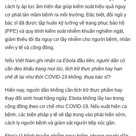
cách ly áp lực âm hiện đại giúp kiểm soát hiệu quả nguy
cơ phát tán mầm bệnh ra môi trường. Đặc biệt, đội ngũ y
bác sĩ đã được tập huấn kỹ lưỡng về trang phục bảo hộ
(PPE) và quy trình kiểm soát nhiễm khuẩn nghiêm ngặt,
giảm thiểu tối đa nguy cơ lây nhiễm cho người bệnh, nhân
viên y tế và cộng đồng.
Nếu Việt Nam ghi nhận ca Ebola đầu tiên, người dân có
cần đeo khẩu trang mọi lúc, tích trữ thực phẩm hay hạn
chế đi lại như thời COVID-19 không, thưa bác sĩ?
Hiện nay, người dân không cần tích trữ thực phẩm hay
thay đổi sinh hoạt hằng ngày. Ebola không lây lan trong
cộng đồng theo cơ chế như COVID-19. Nếu xuất hiện ca
bệnh, các biện pháp y tế sẽ tập trung vào phát hiện sớm,
cách ly người bệnh và giám sát người tiếp xúc gần.
Ebola là bệnh truyền nhiễm nguy hiểm, nhưng người dân