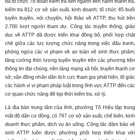
đã tổ chức 78 đoàn kiểm tra liên ngành tiến hành thanh tra,
kiểm tra 812 cơ sở sản xuất, kinh doanh; tổ chức 45 buổi
tuyên truyền, nói chuyện, hội thảo về ATTP, thu hút trên
2.700 lượt người tham dự. Công tác truyền thông, giáo
dục về ATTP đã được triển khai đồng bộ, phối hợp chặt
chẽ giữa các lực lượng chức năng trong việc đấu tranh,
phòng ngừa các vi phạm về an toàn vệ sinh thực phẩm;
tăng cường thời lượng tuyên truyền trên các phương tiện
thông tin đại chúng, nền tảng mạng xã hội, truyền thanh cơ
sở; vận động nhân dân tích cực tham gia phát hiện, tố giác
các hành vi vi phạm pháp luật trong lĩnh vực ATTP đến các
cơ quan chức năng để kịp thời kiểm tra, xử lý.
Là địa bàn trung tâm của tỉnh, phường Tô Hiệu tập trung
mật độ dân cư đông, có 797 cơ sở sản xuất, chế biến, kinh
doanh thực phẩm, dịch vụ ăn uống. Công tác đảm bảo vệ
sinh ATTP luôn được phường phối hợp triển khai với