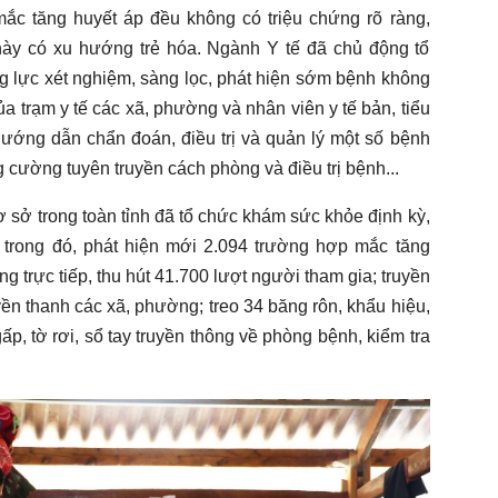
ắc tăng huyết áp đều không có triệu chứng rõ ràng,
này có xu hướng trẻ hóa. Ngành Y tế đã chủ động tổ
g lực xét nghiệm, sàng lọc, phát hiện sớm bệnh không
a trạm y tế các xã, phường và nhân viên y tế bản, tiểu
“Hướng dẫn chẩn đoán, điều trị và quản lý một số bệnh
ng cường tuyên truyền cách phòng và điều trị bệnh...
 sở trong toàn tỉnh đã tổ chức khám sức khỏe định kỳ,
 trong đó, phát hiện mới 2.094 trường hợp mắc tăng
ng trực tiếp, thu hút 41.700 lượt người tham gia; truyền
uyền thanh các xã, phường; treo 34 băng rôn, khẩu hiệu,
ấp, tờ rơi, sổ tay truyền thông về phòng bệnh, kiểm tra