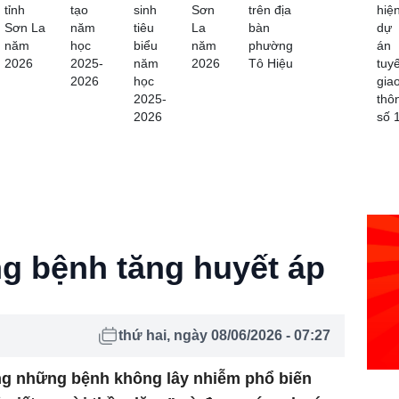
tỉnh
tạo
sinh
Sơn
trên địa
hiệ
Sơn La
năm
tiêu
La
bàn
dự
năm
học
biểu
năm
phường
án
2026
2025-
năm
2026
Tô Hiệu
tuy
2026
học
gia
2025-
thô
2026
số 
g bệnh tăng huyết áp
thứ hai, ngày 08/06/2026 - 07:27
ong những bệnh không lây nhiễm phổ biến