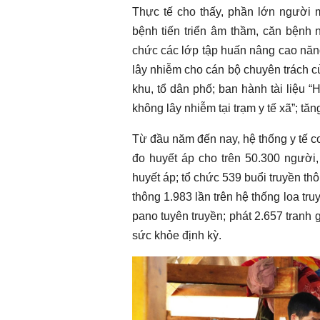
Thực tế cho thấy, phần lớn người m
bệnh tiến triển âm thầm, căn bệnh 
chức các lớp tập huấn nâng cao năn
lây nhiễm cho cán bộ chuyên trách củ
khu, tổ dân phố; ban hành tài liệu 
không lây nhiễm tại trạm y tế xã”; tă
Từ đầu năm đến nay, hệ thống y tế cơ
đo huyết áp cho trên 50.300 người,
huyết áp; tổ chức 539 buổi truyền thô
thông 1.983 lần trên hệ thống loa tr
pano tuyên truyền; phát 2.657 tranh g
sức khỏe định kỳ.