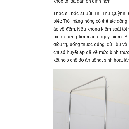
khỏe tôi đã dần ổn định hơn.
Thạc sĩ, bác sĩ Bùi Thị Thu Quỳnh,
biết: Trời nắng nóng có thể tác động
áp về đêm. Nếu không kiểm soát tốt v
biến chứng tim mạch nguy hiểm. Bở
điều trị, uống thuốc đúng, đủ liều và
chỉ số huyết áp đã về mức bình thườ
kết hợp chế độ ăn uống, sinh hoạt l