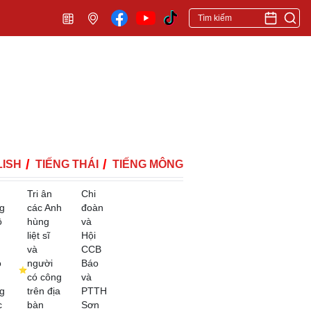
ISH
TIẾNG THÁI
TIẾNG MÔNG
Tri ân
Chi
g
các Anh
đoàn
ộ
hùng
và
liệt sĩ
Hội
và
CCB
o
người
Báo
có công
và
g
trên địa
PTTH
c
bàn
Sơn