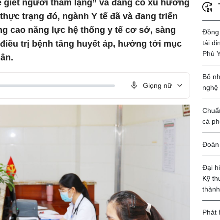
ẻ giết người thầm lặng” và đang có xu hướng
 thực trạng đó, ngành Y tế đã và đang triển
ng cao năng lực hệ thống y tế cơ sở, sàng
Đồng 
tái đ
 điều trị bệnh tăng huyết áp, hướng tới mục
Phù 
ân.
Bổ nh
Giọng nữ
nghệ
Chuẩn
cà ph
Đoàn 
Đại h
Kỹ th
thành
Phát 