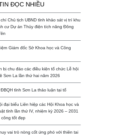
TIN ĐỌC NHIỀU
chí Chủ tịch UBND tỉnh khảo sát vị trí khu
ịnh cư Dự án Thủy điện tích năng Đông
Yên
iệm Giám đốc Sở Khoa học và Công
 bị chu đáo các điều kiện tổ chức Lễ hội
ê Sơn La lần thứ hai năm 2026
ĐBQH tỉnh Sơn La thảo luận tại tổ
ội đại biểu Liên hiệp các Hội Khoa học và
uật tỉnh lần thứ IV, nhiệm kỳ 2026 – 2031
 công tốt đẹp
huy vai trò nòng cốt ứng phó với thiên tai