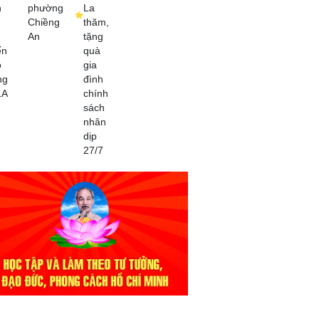
n
phường
La
Chiềng
thăm,
An
tặng
ến
quà
o
gia
ng
đình
1A
chính
sách
nhân
dịp
27/7