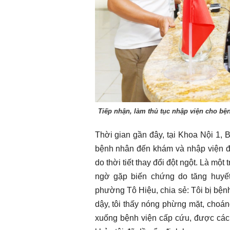
Chào ngày mới 31/7/2026
Chào ngày mới 
Tiếp nhận, làm thủ tục nhập viện cho bện
Thời gian gần đây, tại Khoa Nội 1, 
bệnh nhân đến khám và nhập viện đi
do thời tiết thay đổi đột ngột. Là m
ngờ gặp biến chứng do tăng huyết
phường Tô Hiệu, chia sẻ: Tôi bị bện
dậy, tôi thấy nóng phừng mặt, choá
xuống bệnh viện cấp cứu, được các 