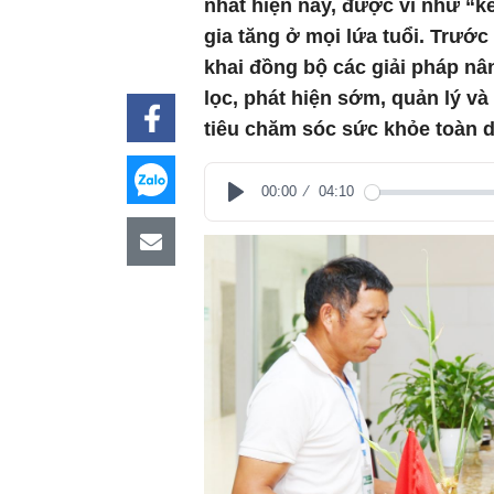
nhất hiện nay, được ví như “k
gia tăng ở mọi lứa tuổi. Trước
khai đồng bộ các giải pháp nâ
lọc, phát hiện sớm, quản lý và
tiêu chăm sóc sức khỏe toàn d
00:00
04:10
Play