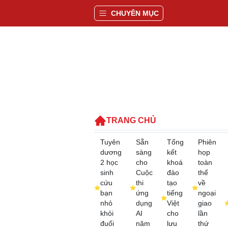
CHUYÊN MỤC
TRANG CHỦ
Tuyên
Sẵn
Tổng
Phiên
dương
sàng
kết
họp
2 học
cho
khoá
toàn
sinh
Cuộc
đào
thể
cứu
thi
tạo
về
bạn
ứng
tiếng
ngoại
nhỏ
dụng
Việt
giao
khỏi
AI
cho
lần
đuối
năm
lưu
thứ