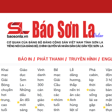
BÁO IN
PHÁT THANH
TRUYỀN HÌNH
ENGL
Khai
Giáo
Vinh
Bế
Lễ
Phá
Vận
mạc
dục
danh
mạc
dâng
cabin,
độn
Giải
Sơn
hơn
Giải
hương,
kịp
3 h
Bóng
La -
300
Cầu
thắp
thời
dân
chuyền
Những
cán
lông
nến tri
cứu
bàn
hơi
dấu
bộ,
các
ân các
sống
gia
trung,
ấn đổi
giáo
nhóm
Anh
lái xe
mặt
cao
mới
viên,
tuổi
hùng
gặp
bằn
tuổi
sáng
học
tỉnh
liệt sĩ
nạn
thự