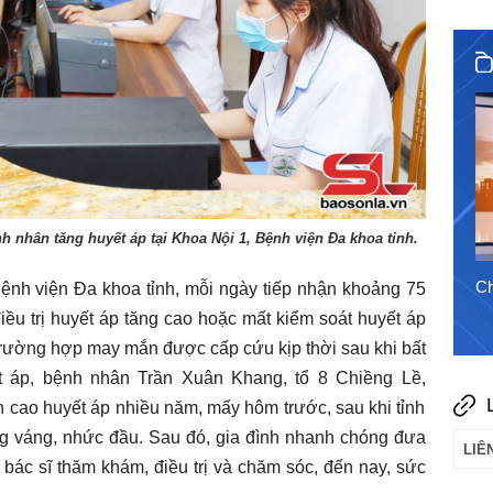
30/7/2026
h nhân tăng huyết áp tại Khoa Nội 1, Bệnh viện Đa khoa tỉnh.
Chào ngày mới 5/8/2026
Ch
Bệnh viện Đa khoa tỉnh, mỗi ngày tiếp nhận khoảng 75
ều trị huyết áp tăng cao hoặc mất kiểm soát huyết áp
ột trường hợp may mắn được cấp cứu kịp thời sau khi bất
 áp, bệnh nhân Trần Xuân Khang, tổ 8 Chiềng Lề,
h cao huyết áp nhiều năm, mấy hôm trước, sau khi tỉnh
ng váng, nhức đầu. Sau đó, gia đình nhanh chóng đưa
bác sĩ thăm khám, điều trị và chăm sóc, đến nay, sức