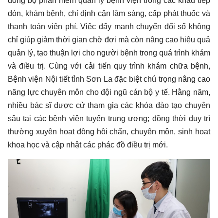
đồng bộ phần mềm quản lý bệnh viện trong các khâu tiếp
đón, khám bệnh, chỉ định cận lâm sàng, cấp phát thuốc và
thanh toán viện phí. Việc đẩy mạnh chuyển đổi số không
chỉ giúp giảm thời gian chờ đợi mà còn nâng cao hiệu quả
quản lý, tạo thuận lợi cho người bệnh trong quá trình khám
và điều trị. Cùng với cải tiến quy trình khám chữa bệnh,
Bệnh viện Nội tiết tỉnh Sơn La đặc biệt chú trọng nâng cao
năng lực chuyên môn cho đội ngũ cán bộ y tế. Hằng năm,
nhiều bác sĩ được cử tham gia các khóa đào tạo chuyên
sâu tại các bệnh viện tuyến trung ương; đồng thời duy trì
thường xuyên hoạt động hội chẩn, chuyên môn, sinh hoạt
khoa học và cập nhật các phác đồ điều trị mới.