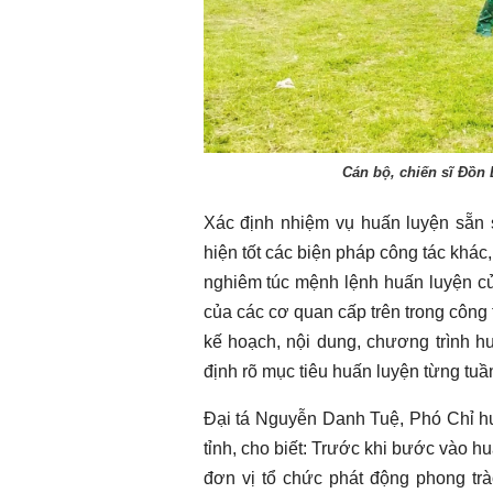
Chào ngày mới 31/7/2026
Chào ngày mới 
Cán bộ, chiến sĩ Đồn 
Xác định nhiệm vụ huấn luyện sẵn s
hiện tốt các biện pháp công tác khác
nghiêm túc mệnh lệnh huấn luyện c
của các cơ quan cấp trên trong công 
kế hoạch, nội dung, chương trình hu
định rõ mục tiêu huấn luyện từng tuầ
Đại tá Nguyễn Danh Tuệ, Phó Chỉ 
tỉnh, cho biết: Trước khi bước vào h
đơn vị tổ chức phát động phong trà