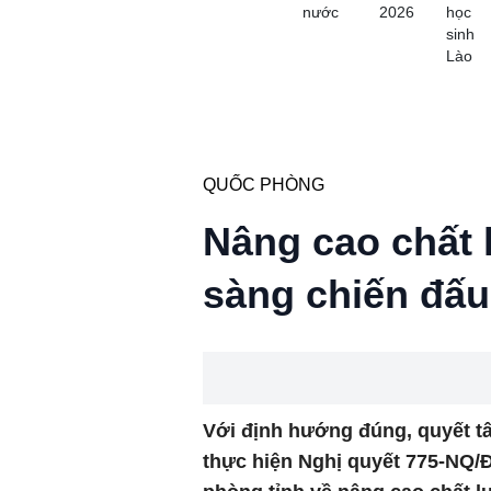
nước
2026
học
sinh
Lào
QUỐC PHÒNG
Nâng cao chất 
sàng chiến đấu
Với định hướng đúng, quyết t
thực hiện Nghị quyết 775-NQ/