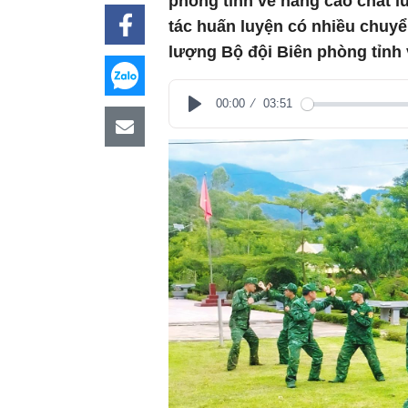
phòng tỉnh về nâng cao chất l
tác huấn luyện có nhiều chuyể
lượng Bộ đội Biên phòng tỉnh
00:00
03:51
Play