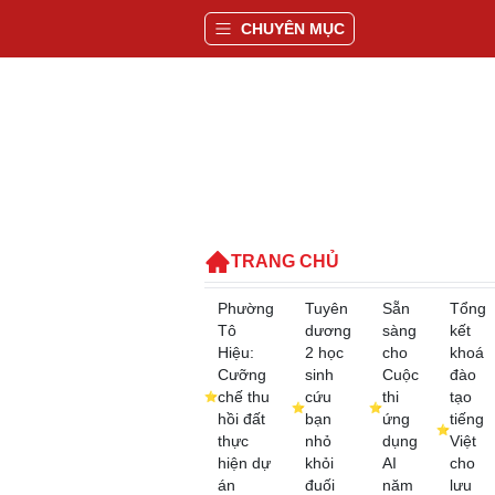
CHUYÊN MỤC
TRANG CHỦ
Phường
Tuyên
Sẵn
Tổng
Tô
dương
sàng
kết
Hiệu:
2 học
cho
khoá
Cưỡng
sinh
Cuộc
đào
chế thu
cứu
thi
tạo
hồi đất
bạn
ứng
tiếng
thực
nhỏ
dụng
Việt
hiện dự
khỏi
AI
cho
án
đuối
năm
lưu