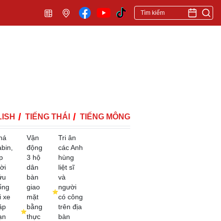
ISH
TIẾNG THÁI
TIẾNG MÔNG
há
Vận
Tri ân
abin,
động
các Anh
p
3 hộ
hùng
ời
dân
liệt sĩ
ứu
bàn
và
ống
giao
người
i xe
mặt
có công
ặp
bằng
trên địa
ạn
thực
bàn