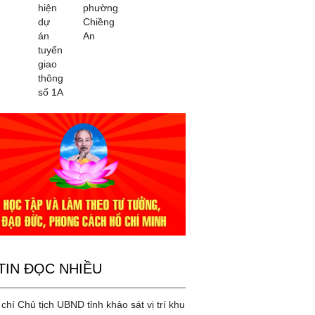
hiện
phường
dự
Chiềng
án
An
tuyến
giao
thông
số 1A
TIN ĐỌC NHIỀU
chí Chủ tịch UBND tỉnh khảo sát vị trí khu