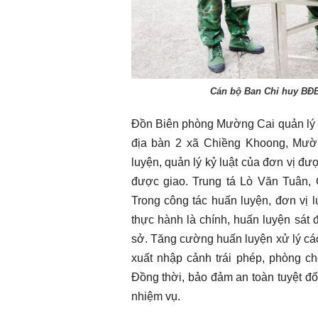
Cán bộ Ban Chỉ huy BĐBP
Đồn Biên phòng Mường Cai quản lý 
địa bàn 2 xã Chiềng Khoong, Mườn
luyện, quản lý kỷ luật của đơn vị đư
được giao. Trung tá Lò Văn Tuân, 
Trong công tác huấn luyện, đơn vị l
thực hành là chính, huấn luyện sát đ
sở. Tăng cường huấn luyện xử lý các
xuất nhập cảnh trái phép, phòng ch
Đồng thời, bảo đảm an toàn tuyệt đối
nhiệm vụ.