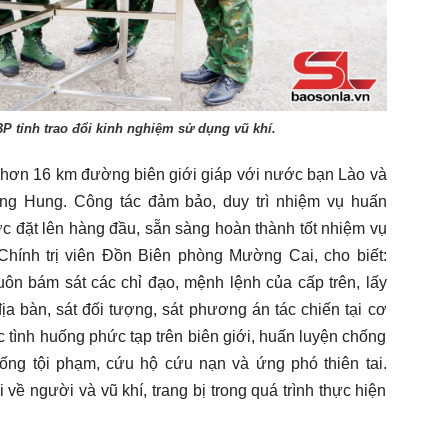
 tỉnh trao đổi kinh nghiệm sử dụng vũ khí.
hơn 16 km đường biên giới giáp với nước bạn Lào và
g Hung. Công tác đảm bảo, duy trì nhiệm vụ huấn
ợc đặt lên hàng đầu, sẵn sàng hoàn thành tốt nhiệm vụ
Chính trị viên Đồn Biên phòng Mường Cai, cho biết:
uôn bám sát các chỉ đạo, mệnh lệnh của cấp trên, lấy
ịa bàn, sát đối tượng, sát phương án tác chiến tại cơ
 tình huống phức tạp trên biên giới, huấn luyện chống
ống tội phạm, cứu hộ cứu nạn và ứng phó thiên tai.
 về người và vũ khí, trang bị trong quá trình thực hiện