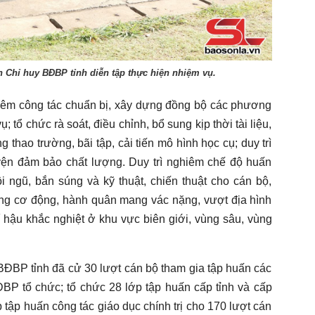
 Chỉ huy BĐBP tỉnh diễn tập thực hiện nhiệm vụ.
hiêm công tác chuẩn bị, xây dựng đồng bộ các phương
 tổ chức rà soát, điều chỉnh, bổ sung kịp thời tài liệu,
 thao trường, bãi tập, cải tiến mô hình học cụ; duy trì
yện đảm bảo chất lượng. Duy trì nghiêm chế độ huấn
ội ngũ, bắn súng và kỹ thuật, chiến thuật cho cán bộ,
năng cơ động, hành quân mang vác nặng, vượt địa hình
hí hậu khắc nghiệt ở khu vực biên giới, vùng sâu, vùng
ĐBP tỉnh đã cử 30 lượt cán bộ tham gia tập huấn các
P tổ chức; tổ chức 28 lớp tập huấn cấp tỉnh và cấp
tập huấn công tác giáo dục chính trị cho 170 lượt cán