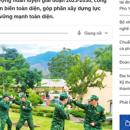
ượng huấn luyện giai đoạn 2023-2030, công
tái đ
n biến toàn diện, góp phần xây dựng lực
Phù 
 vững mạnh toàn diện.
Bổ nh
nghệ
Giọng nữ
Chuẩn
cà ph
Đoàn 
Đại h
Kỹ th
thành
Phát 