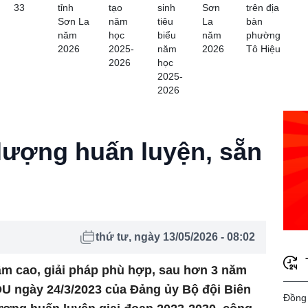
33
tỉnh
tạo
sinh
Sơn
trên địa
Sơn La
năm
tiêu
La
bàn
năm
học
biểu
năm
phường
2026
2025-
năm
2026
Tô Hiệu
2026
học
2025-
2026
lượng huấn luyện, sẵn
thứ tư, ngày 13/05/2026 - 08:02
âm cao, giải pháp phù hợp, sau hơn 3 năm
ĐU ngày 24/3/2023 của Đảng ủy Bộ đội Biên
Đồng 