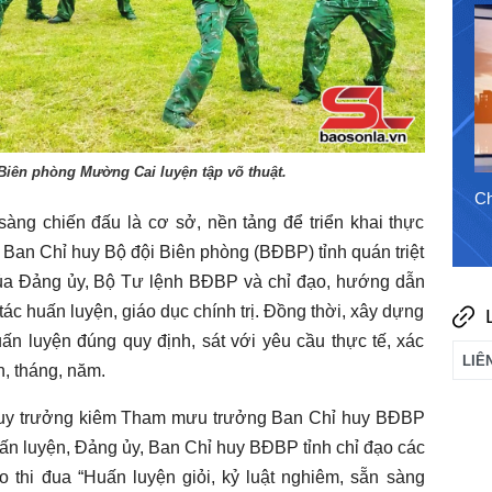
30/7/2026
Biên phòng Mường Cai luyện tập võ thuật.
Chào ngày mới 5/8/2026
Ch
àng chiến đấu là cơ sở, nền tảng để triển khai thực
, Ban Chỉ huy Bộ đội Biên phòng (BĐBP) tỉnh quán triệt
ủa Đảng ủy, Bộ Tư lệnh BĐBP và chỉ đạo, hướng dẫn
tác huấn luyện, giáo dục chính trị. Đồng thời, xây dựng
ấn luyện đúng quy định, sát với yêu cầu thực tế, xác
n, tháng, năm.
huy trưởng kiêm Tham mưu trưởng Ban Chỉ huy BĐBP
uấn luyện, Đảng ủy, Ban Chỉ huy BĐBP tỉnh chỉ đạo các
o thi đua “Huấn luyện giỏi, kỷ luật nghiêm, sẵn sàng