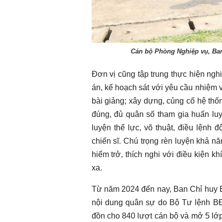
Cán bộ Phòng Nghiệp vụ, Ban
Đơn vị cũng tập trung thực hiện ng
án, kế hoạch sát với yêu cầu nhiệm vụ;
bài giảng; xây dựng, củng cố hệ thống
đúng, đủ quân số tham gia huấn lu
luyện thể lực, võ thuật, điều lệnh đ
chiến sĩ. Chú trọng rèn luyện khả 
hiểm trở, thích nghi với điều kiện k
xa.
Từ năm 2024 đến nay, Ban Chỉ huy B
nội dung quân sự do Bộ Tư lệnh BĐB
đồn cho 840 lượt cán bộ và mở 5 lớp 