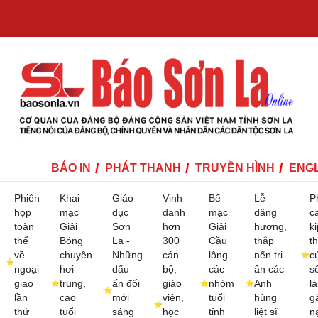
BÁO IN
PHÁT THANH
TRUYỀN HÌNH
ENGL
Phiên
Khai
Giáo
Vinh
Bế
Lễ
P
họp
mạc
dục
danh
mạc
dâng
c
toàn
Giải
Sơn
hơn
Giải
hương,
kị
thể
Bóng
La -
300
Cầu
thắp
th
về
chuyền
Những
cán
lông
nến tri
c
ngoại
hơi
dấu
bộ,
các
ân các
s
giao
trung,
ấn đổi
giáo
nhóm
Anh
lá
lần
cao
mới
viên,
tuổi
hùng
g
thứ
tuổi
sáng
học
tỉnh
liệt sĩ
n