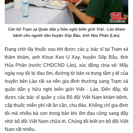
Cán bộ Trạm xá Quân dân y hữu nghị biên giới Việt - Lào khám
bệnh cho người dân huyện Sốp Bâu, tỉnh Hủa Phăn (Lào).
Đang chờ lấy thuốc sau khi được các y, bác sĩ tại Trạm xá
thăm khám, anh Khun Keo U Xay, huyện Sốp Bâu, tỉnh
Hủa Phăn (nước CHDCND Lào), xúc động chia sẻ: Mấy
ngày nay tôi bị đau ốm, đường từ bản ra trung tâm y tế của
huyện bên Lào rất xa nên gia đình thường sang Trạm xá
quân dân y hữu nghị biên giới Việt - Lào. Đến đây, tôi
được các bác sĩ quân y của Bộ đội Việt Nam khám bệnh,
cấp thuốc miễn phí rất ân cần, chu đáo. Không chỉ gia đình
tôi mà nhiều bà con trong bản khi ốm đau cũng sang đây
nhờ bộ đội Việt Nam chữa trị. Chúng tôi biết ơn bộ đội Việt
Nam rất nhiều.