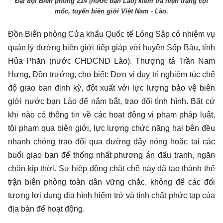
Đại đội Biên phòng 214 (nước bạn Lào) kiểm tra hiện trạng cột
mốc, tuyến biên giới Việt Nam - Lào.
Đồn Biên phòng Cửa khẩu Quốc tế Lóng Sập có nhiệm vụ
quản lý đường biên giới tiếp giáp với huyện Sốp Bâu, tỉnh
Hủa Phăn (nước CHDCND Lào). Thượng tá Trần Nam
Hưng, Đồn trưởng, cho biết: Đơn vị duy trì nghiêm túc chế
độ giao ban định kỳ, đột xuất với lực lượng bảo vệ biên
giới nước bạn Lào để nắm bắt, trao đổi tình hình. Bất cứ
khi nào có thông tin về các hoạt động vi phạm pháp luật,
tội phạm qua biên giới, lực lượng chức năng hai bên đều
nhanh chóng trao đổi qua đường dây nóng hoặc tại các
buổi giao ban để thống nhất phương án đấu tranh, ngăn
chặn kịp thời. Sự hiệp đồng chặt chẽ này đã tạo thành thế
trận biên phòng toàn dân vững chắc, không để các đối
tượng lợi dụng địa hình hiểm trở và tính chất phức tạp của
địa bàn để hoạt động.