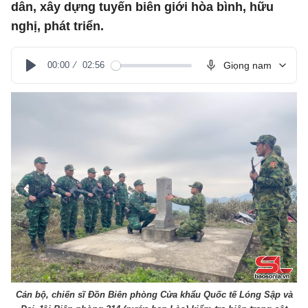
dân, xây dựng tuyến biên giới hòa bình, hữu
nghị, phát triển.
00:00
02:56
Giọng nam
Play
Cán bộ, chiến sĩ Đồn Biên phòng Cửa khẩu Quốc tế Lóng Sập và