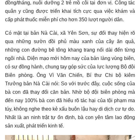
đồng/tháng, nuôi dưỡng 2 trẻ mồ côi tại đơn vị. Công tác
quân y cũng được triển khai tích cực qua việc khám và
cấp phát thuốc miễn phí cho hơn 350 lượt người dân.
Có mặt tại bản Nà Cài, xã Yên Sơn, sự đổi thay hiện rõ
qua những sườn đồi phủ màu xanh của cây ăn quả,
những con đường bê tông khang trang nối dài đến từng
ngôi nhà. Diện mạo mới hôm nay của bản làng vùng biên,
có sự đồng hành, chung tay góp sức của lực lượng Bộ đội
Biên phòng. Ông Vì Văn Chiến, Bí thư Chi bộ kiêm
Trưởng bản Nà Cài nói: So với trước đây, cuộc sống của
bà con đã thay đổi căn bản. Nhờ bộ đội biên phòng mà
đến nay 100% bà con đã hiểu rõ tác hại của tội phạm ma
túy, không nghe theo kẻ xấu buôn lậu hay di dịch cư tự do.
Nhất là an ninh trật tự ổn định, bà con yên tâm lao động
sản xuất, phát triển kinh tế.