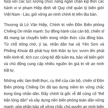
hợp với các lực lượng chức năng ngăn chặn kịp thời các
hành vi vi phạm Hiệp định về Quy chế quản lý biên giới
Việt Nam - Lào, giữ vững an ninh chính trị trên địa bàn.
Thượng tá Lò Văn Hiệp, Chính trị viên Đồn Biên phòng
Chiềng On nhấn mạnh: Sự đồng hành của cán bộ, chiến sĩ
đã mang lại chuyển biến trong nhận thức của đồng bào.
Từ chỗ trông chờ, ỷ lại, nhân dân hai xã Yên Sơn và
Phiêng Khoài đã phát huy tinh thần tự lực vươn lên phát
triển kinh tế, tích cực cùng bộ đội tuần tra, bảo vệ biên giới
và chủ động cung cấp nhiều nguồn tin giá trị về an ninh
trật tự.
Những việc làm thiết thực, cụ thể của cán bộ, chiến sĩ Đồn
Biên phòng Chiềng On đã tạo dựng niềm tin vững chắc
trong lòng nhân dân. Đây chính là gốc rễ để củng cố “thế
trận lòng dân” và xây dựng nền biên phòng toàn dân vững
mạnh, góp phần bảo vệ vững chắc chủ quyền an ninh biên