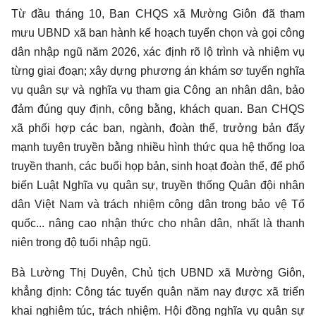
Từ đầu tháng 10, Ban CHQS xã Mường Giôn đã tham
mưu UBND xã ban hành kế hoạch tuyển chọn và gọi công
dân nhập ngũ năm 2026, xác định rõ lộ trình và nhiệm vụ
từng giai đoạn; xây dựng phương án khám sơ tuyển nghĩa
vụ quân sự và nghĩa vụ tham gia Công an nhân dân, bảo
đảm đúng quy định, công bằng, khách quan. Ban CHQS
xã phối hợp các ban, ngành, đoàn thể, trưởng bản đẩy
mạnh tuyên truyền bằng nhiều hình thức qua hệ thống loa
truyền thanh, các buổi họp bản, sinh hoạt đoàn thể, để phổ
biến Luật Nghĩa vụ quân sự, truyền thống Quân đội nhân
dân Việt Nam và trách nhiệm công dân trong bảo vệ Tổ
quốc... nâng cao nhận thức cho nhân dân, nhất là thanh
niên trong độ tuổi nhập ngũ.
Bà Lường Thị Duyên, Chủ tịch UBND xã Mường Giôn,
khẳng định: Công tác tuyển quân năm nay được xã triển
khai nghiêm túc, trách nhiệm. Hội đồng nghĩa vụ quân sự