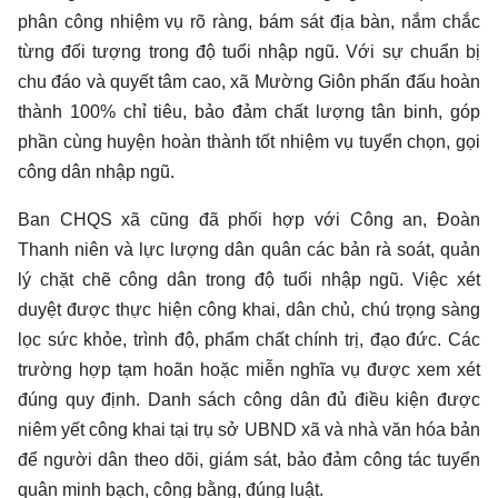
phân công nhiệm vụ rõ ràng, bám sát địa bàn, nắm chắc
từng đối tượng trong độ tuổi nhập ngũ. Với sự chuẩn bị
chu đáo và quyết tâm cao, xã Mường Giôn phấn đấu hoàn
thành 100% chỉ tiêu, bảo đảm chất lượng tân binh, góp
phần cùng huyện hoàn thành tốt nhiệm vụ tuyển chọn, gọi
công dân nhập ngũ.
Ban CHQS xã cũng đã phối hợp với Công an, Đoàn
Thanh niên và lực lượng dân quân các bản rà soát, quản
lý chặt chẽ công dân trong độ tuổi nhập ngũ. Việc xét
duyệt được thực hiện công khai, dân chủ, chú trọng sàng
lọc sức khỏe, trình độ, phẩm chất chính trị, đạo đức. Các
trường hợp tạm hoãn hoặc miễn nghĩa vụ được xem xét
đúng quy định. Danh sách công dân đủ điều kiện được
niêm yết công khai tại trụ sở UBND xã và nhà văn hóa bản
để người dân theo dõi, giám sát, bảo đảm công tác tuyển
quân minh bạch, công bằng, đúng luật.