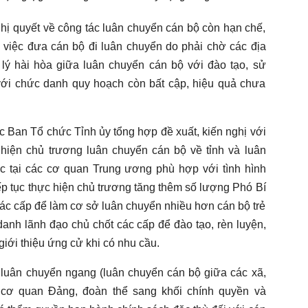
ghị quyết về công tác luân chuyển cán bộ còn hạn chế,
việc đưa cán bộ đi luân chuyển do phải chờ các địa
lý hài hòa giữa luân chuyển cán bộ với đào tạo, sử
với chức danh quy hoạch còn bất cập, hiệu quả chưa
 Ban Tổ chức Tỉnh ủy tổng hợp đề xuất, kiến nghị với
hiện chủ trương luân chuyển cán bộ về tỉnh và luân
c tại các cơ quan Trung ương phù hợp với tình hình
iếp tục thực hiện chủ trương tăng thêm số lượng Phó Bí
ác cấp để làm cơ sở luân chuyển nhiều hơn cán bộ trẻ
anh lãnh đạo chủ chốt các cấp để đào tạo, rèn luyện,
giới thiệu ứng cử khi có nhu cầu.
luân chuyển ngang (luân chuyển cán bộ giữa các xã,
cơ quan Đảng, đoàn thể sang khối chính quyền và