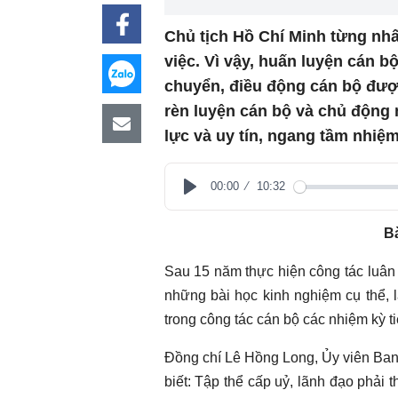
Chủ tịch Hồ Chí Minh từng nh
việc. Vì vậy, huấn luyện cán b
chuyển, điều động cán bộ được
rèn luyện cán bộ và chủ động 
lực và uy tín, ngang tầm nhiệm
00:00
10:32
Play
Bà
Sau 15 năm thực hiện công tác luân 
những bài học kinh nghiệm cụ thể,
trong công tác cán bộ các nhiệm kỳ t
Đồng chí Lê Hồng Long, Ủy viên Ban
biết: Tập thể cấp uỷ, lãnh đạo phải