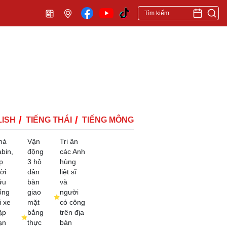
ISH
TIẾNG THÁI
TIẾNG MÔNG
há
Vận
Tri ân
abin,
động
các Anh
p
3 hộ
hùng
ời
dân
liệt sĩ
ứu
bàn
và
ống
giao
người
i xe
mặt
có công
ặp
bằng
trên địa
ạn
thực
bàn