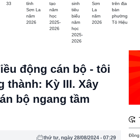
33
tỉnh
tạo
sinh
Sơn
trên địa
Sơn La
năm
tiêu
La
bàn
năm
học
biểu
năm
phường
2026
2025-
năm
2026
Tô Hiệu
2026
học
2025-
2026
iều động cán bộ - tôi
 thành: Kỳ III. Xây
cán bộ ngang tầm
Đồng 
thứ tư, ngày 28/08/2024 - 07:29