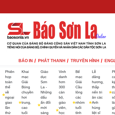
BÁO IN
PHÁT THANH
TRUYỀN HÌNH
ENGL
Phiên
Khai
Giáo
Vinh
Bế
Lễ
P
họp
mạc
dục
danh
mạc
dâng
c
toàn
Giải
Sơn
hơn
Giải
hương,
kị
thể
Bóng
La -
300
Cầu
thắp
th
về
chuyền
Những
cán
lông
nến tri
c
ngoại
hơi
dấu
bộ,
các
ân các
s
giao
trung,
ấn đổi
giáo
nhóm
Anh
lá
lần
cao
mới
viên,
tuổi
hùng
g
thứ
tuổi
sáng
học
tỉnh
liệt sĩ
n