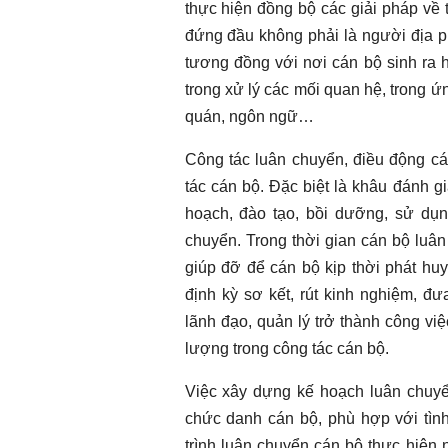
thực hiện đồng bộ các giải pháp về t
đứng đầu không phải là người địa 
Chào ngày mới 31/7/2026
Chào ngày mới 
tương đồng với nơi cán bộ sinh ra h
trong xử lý các mối quan hệ, trong ứ
quán, ngôn ngữ…
Công tác luân chuyển, điều động ca
tác cán bộ. Đặc biệt là khâu đánh gi
hoạch, đào tạo, bồi dưỡng, sử dụng
chuyển. Trong thời gian cán bộ luân
giúp đỡ để cán bộ kịp thời phát huy
định kỳ sơ kết, rút kinh nghiệm, đưa
lãnh đạo, quản lý trở thành công vi
lượng trong công tác cán bộ.
Việc xây dựng kế hoạch luân chuyển
chức danh cán bộ, phù hợp với tìn
trình luân chuyển cán bộ thực hiện n