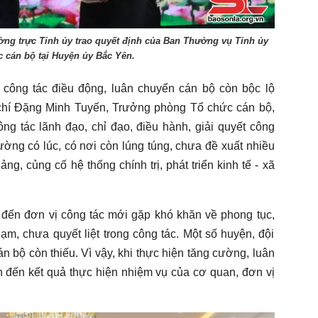
ng trực Tỉnh ủy trao quyết định của Ban Thường vụ Tỉnh ủy
c cán bộ tại Huyện ủy Bắc Yên.
công tác điều động, luân chuyển cán bộ còn bộc lộ
hí Đặng Minh Tuyến, Trưởng phòng Tổ chức cán bộ,
ng tác lãnh đạo, chỉ đạo, điều hành, giải quyết công
ường có lúc, có nơi còn lúng túng, chưa đề xuất nhiều
ng, củng cố hệ thống chính trị, phát triển kinh tế - xã
 đến đơn vị công tác mới gặp khó khăn về phong tục,
ạm, chưa quyết liệt trong công tác. Một số huyện, đội
 bộ còn thiếu. Vì vậy, khi thực hiện tăng cường, luân
 đến kết quả thực hiện nhiệm vụ của cơ quan, đơn vị