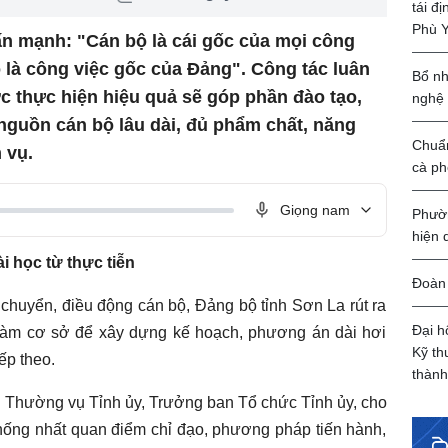
tái đ
Phù 
ấn mạnh: "Cán bộ là cái gốc của mọi công
ộ là công việc gốc của Đảng". Công tác luân
Bổ nh
 thực hiện hiệu quả sẽ góp phần đào tạo,
nghệ
nguồn cán bộ lâu dài, đủ phẩm chất, năng
Chuẩn
 vụ.
cà ph
Giọng nam
Phườn
hiện 
i học từ thực tiễn
Đoàn 
chuyển, điều động cán bộ, Đảng bộ tỉnh Sơn La rút ra
Đại h
 làm cơ sở để xây dựng kế hoạch, phương án dài hơi
Kỹ th
iếp theo.
thành
 Thường vụ Tỉnh ủy, Trưởng ban Tổ chức Tỉnh ủy, cho
 thống nhất quan điểm chỉ đạo, phương pháp tiến hành,