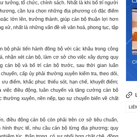
ư tưởng, tổ chức, chính sách. Nhất là khi bố trí người
phương, cần lựa chọn những địa phương có đặc điểm
30/7/2026
oặc lớn lên, trưởng thành, giúp cán bộ thuận lợi hơn
ng xử, nhất là những vấn đề về văn hoá, phong tục, tập
́n bộ phải tiến hành đồng bộ với các khâu trong công
á, nhận xét cán bộ, làm cơ sở cho việc xây dựng quy
Chào ngày mới 5/8/2026
Ch
 cán bộ và bố trí cán bộ trước, sau thời gian luân
 chuyển, cấp ủy phải thường xuyên kiểm tra, theo dõi,
 ưu điểm, khắc phục thiếu sót, hạn chế, khuyết điểm;
 việc điều động, luân chuyển và tăng cường cán bộ
ệc thường xuyên, nền nếp, tạo sự chuyển biến về chất
, điều động cán bộ còn phải trên cơ sở tiêu chuẩn,
h hình thực tế, nhu cầu cán bộ từng địa phương; quy
ghiêm túc, thận trọng, có sự phối hợp chặt chẽ, đồng