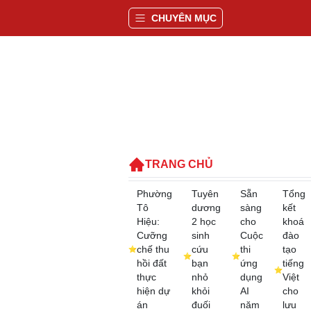
CHUYÊN MỤC
TRANG CHỦ
Phường
Tuyên
Sẵn
Tổng
Tô
dương
sàng
kết
Hiệu:
2 học
cho
khoá
Cưỡng
sinh
Cuộc
đào
chế thu
cứu
thi
tạo
hồi đất
bạn
ứng
tiếng
thực
nhỏ
dụng
Việt
hiện dự
khỏi
AI
cho
án
đuối
năm
lưu