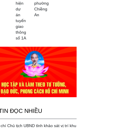
hiện
phường
dự
Chiềng
án
An
tuyến
giao
thông
số 1A
TIN ĐỌC NHIỀU
chí Chủ tịch UBND tỉnh khảo sát vị trí khu