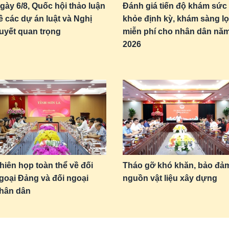
gày 6/8, Quốc hội thảo luận
Đánh giá tiến độ khám sức
ề các dự án luật và Nghị
khỏe định kỳ, khám sàng l
uyết quan trọng
miễn phí cho nhân dân nă
2026
hiên họp toàn thể về đối
Tháo gỡ khó khăn, bảo đả
goại Đảng và đối ngoại
nguồn vật liệu xây dựng
hân dân