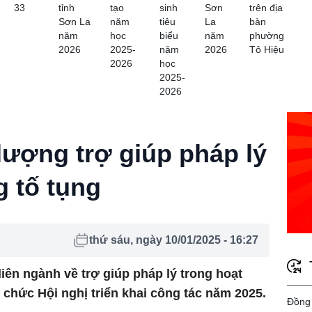
33
tỉnh
tạo
sinh
Sơn
trên địa
Sơn La
năm
tiêu
La
bàn
năm
học
biểu
năm
phường
2026
2025-
năm
2026
Tô Hiệu
2026
học
2025-
2026
lượng trợ giúp pháp lý
g tố tụng
thứ sáu, ngày 10/01/2025 - 16:27
iên ngành về trợ giúp pháp lý trong hoạt
 chức Hội nghị triển khai công tác năm 2025.
Đồng 