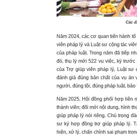
Các đ
Năm 2024, các cơ quan tiến hành tố t
viên pháp lý và Luật sư cộng tác viê
của pháp luật. Trong năm đã tiếp nh
Chào ngày mới 5/8/2026
Chào ngày mới 
đó, thụ lý mới 522 vụ việc, kỳ trướ
của Trợ giúp viên pháp lý, Luật sư
đánh giá đúng bản chất của vụ án v
người, đúng tội, đúng pháp luật, bả
Năm 2025, Hội đồng phối hợp liên ng
thành viên; đổi mới nội dung, hình th
giúp pháp lý nói riêng. Chú trọng đà
sư ký hợp đồng trợ giúp pháp lý. Tă
hiện, xử lý, chấn chỉnh sai phạm tro