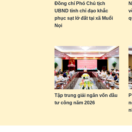
Đồng chí Phó Chủ tịch
N
UBND tỉnh chỉ đạo khắc
v
phục sạt lở đất tại xã Muổi
q
Nọi
Tập trung giải ngân vốn đầu
P
tư công năm 2026
n
n