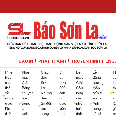
BÁO IN
PHÁT THANH
TRUYỀN HÌNH
ENGL
Phiên
Khai
Giáo
Vinh
Bế
Lễ
P
họp
mạc
dục
danh
mạc
dâng
c
toàn
Giải
Sơn
hơn
Giải
hương,
kị
thể
Bóng
La -
300
Cầu
thắp
th
về
chuyền
Những
cán
lông
nến tri
c
ngoại
hơi
dấu
bộ,
các
ân các
s
giao
trung,
ấn đổi
giáo
nhóm
Anh
lá
lần
cao
mới
viên,
tuổi
hùng
g
thứ
tuổi
sáng
học
tỉnh
liệt sĩ
n