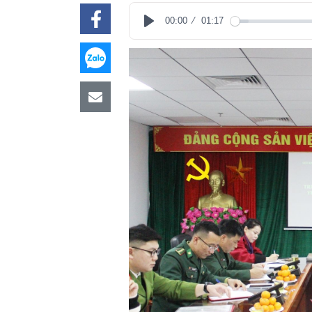
00:00
01:17
Play