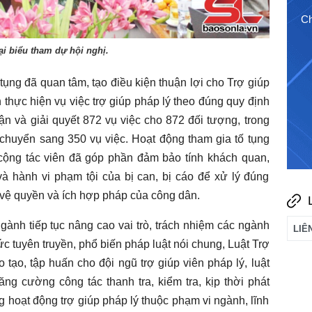
ại biểu tham dự hội nghị.
ụng đã quan tâm, tạo điều kiện thuận lợi cho Trợ giúp
n thực hiện vụ việc trợ giúp pháp lý theo đúng quy định
ận và giải quyết 872 vụ việc cho 872 đối tượng, trong
4/8/2026
Chào ngày mới 3/8/2026
Ch
c chuyển sang 350 vụ việc. Hoạt động tham gia tố tụng
 cộng tác viên đã góp phần đảm bảo tính khách quan,
à hành vi phạm tội của bị can, bị cáo để xử lý đúng
o vệ quyền và ích hợp pháp của công dân.
ành tiếp tục nâng cao vai trò, trách nhiệm các ngành
ức tuyên truyền, phổ biến pháp luật nói chung, Luật Trợ
o tạo, tập huấn cho đội ngũ trợ giúp viên pháp lý, luật
ng cường công tác thanh tra, kiểm tra, kịp thời phát
ng hoạt động trợ giúp pháp lý thuộc phạm vi ngành, lĩnh