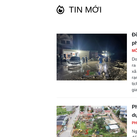
TIN MỚI
Đồ
ph
MÔ
Do
ra
xã
rạ
tị
gi
Ph
d
PH
Ng