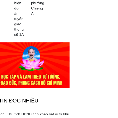
hiện
phường
dự
Chiềng
án
An
tuyến
giao
thông
số 1A
TIN ĐỌC NHIỀU
chí Chủ tịch UBND tỉnh khảo sát vị trí khu