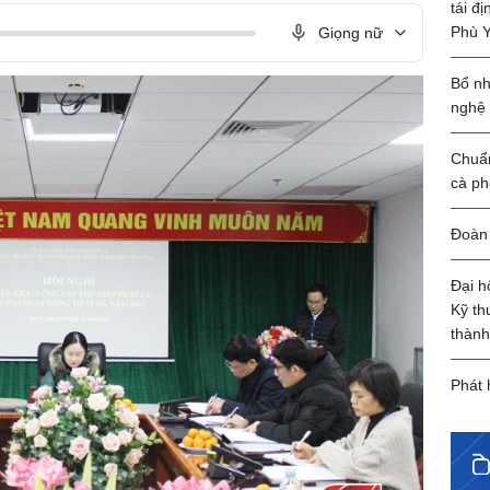
tái đ
Phù 
Giọng nữ
Bổ nh
nghệ
Chuẩn
cà ph
Đoàn 
Đại h
Kỹ th
thành
Phát 