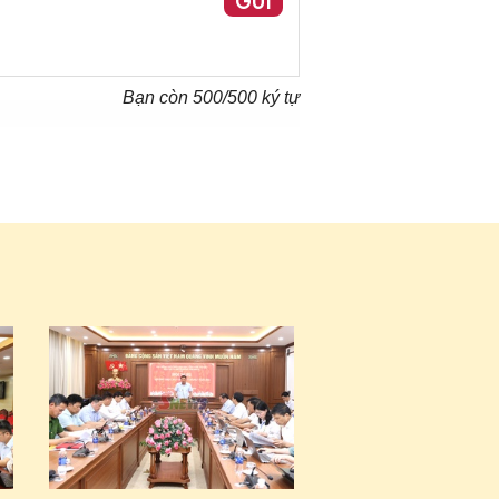
GỬI
Bạn còn
500
/500 ký tự