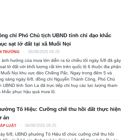
ng chí Phó Chủ tịch UBND tỉnh chỉ đạo khắc
ục sạt lở đất tại xã Muổi Nọi
-
06/08/2026 09:29
I TRƯỜNG
 ảnh hưởng của mưa lớn diễn ra từ chiều tối ngày 5/8 đã gây
 sạt lở đất với khối lượng rất lớn trên quốc lộ 6 thuộc địa phận
 Muổi Nọi khu vực đèo Chiềng Pấc. Ngay trong đêm 5 và
ng sáng ngày 6/8, đồng chí Nguyễn Thành Công, Phó Chủ
ch UBND tỉnh Sơn La đã trực tiếp chỉ huy các lực lượng tham
a khắc phục hậu quả mưa lũ.
ường Tô Hiệu: Cưỡng chế thu hồi đất thực hiện
ự án
-
06/08/2026 09:25
ÁP LUẬT
ày 6/8, UBND phường Tô Hiệu tổ chức cưỡng chế thu hồi