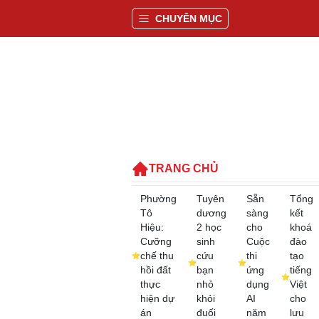
CHUYÊN MỤC
TRANG CHỦ
Phường
Tuyên
Sẵn
Tổng
Tô
dương
sàng
kết
Hiệu:
2 học
cho
khoá
Cưỡng
sinh
Cuộc
đào
chế thu
cứu
thi
tạo
hồi đất
bạn
ứng
tiếng
thực
nhỏ
dụng
Việt
hiện dự
khỏi
AI
cho
án
đuối
năm
lưu