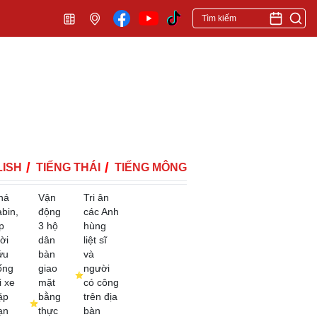
ISH
TIẾNG THÁI
TIẾNG MÔNG
há
Vận
Tri ân
abin,
động
các Anh
p
3 hộ
hùng
ời
dân
liệt sĩ
ứu
bàn
và
ống
giao
người
i xe
mặt
có công
ặp
bằng
trên địa
ạn
thực
bàn