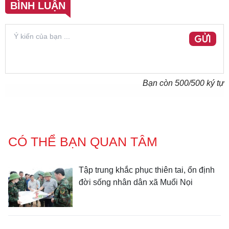
BÌNH LUẬN
GỬI
Bạn còn
500
/500 ký tự
CÓ THỂ BẠN QUAN TÂM
Tập trung khắc phục thiên tai, ổn định
đời sống nhân dân xã Muổi Nọi